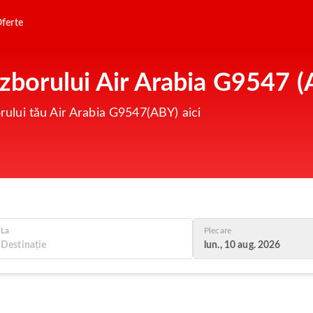
ferte
 zborului Air Arabia G9547 
orului tău Air Arabia G9547(ABY) aici
La
Plecare
lun., 10 aug. 2026