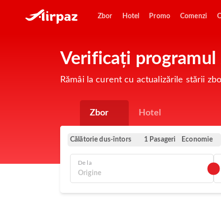
Zbor
Hotel
Promo
Comenzi
O
Verificați programul
Rămâi la curent cu actualizările stării zb
Zbor
Hotel
Călătorie dus-întors
Economie
1 Pasageri
De la