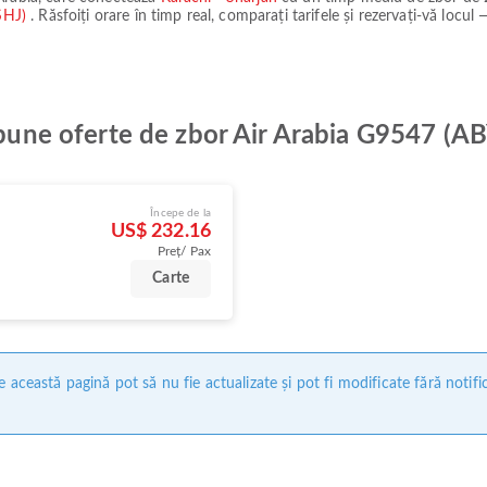
(SHJ)
. Răsfoiți orare în timp real, comparați tarifele și rezervați-vă locul 
i bune oferte de zbor Air Arabia G9547 (A
Începe de la
US$ 232.16
Preț/ Pax
Carte
 această pagină pot să nu fie actualizate și pot fi modificate fără notifi