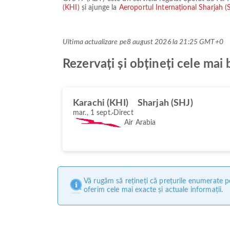
(KHI)
și ajunge la
Aeroportul Internațional Sharjah 
Ultima actualizare pe
8 august 2026 la 21:25 GMT+0
Rezervați și obțineți cele ma
Karachi (KHI)
Sharjah (SHJ)
mar., 1 sept.
Direct
Air Arabia
Vă rugăm să rețineți că prețurile enumerate pe
oferim cele mai exacte și actuale informații.