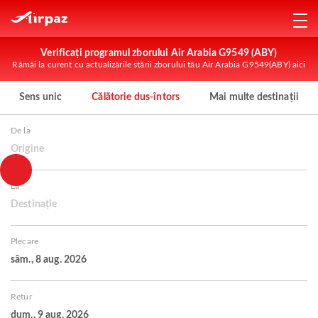
Verificați programul zborului Air Arabia G9549 (ABY)
Rămâi la curent cu actualizările stării zborului tău Air Arabia G9549(ABY) aici
Sens unic
Călătorie dus-întors
Mai multe destinații
De la
Origine
La
Destinație
Plecare
sâm., 8 aug. 2026
Retur
dum., 9 aug. 2026