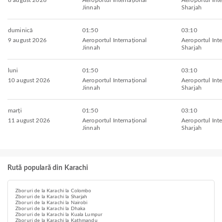
8 august 2026
Aeroportul Internațional
Aeroportul Inte
Jinnah
Sharjah
duminică
01:50
03:10
9 august 2026
Aeroportul Internațional
Aeroportul Inte
Jinnah
Sharjah
luni
01:50
03:10
10 august 2026
Aeroportul Internațional
Aeroportul Inte
Jinnah
Sharjah
marți
01:50
03:10
11 august 2026
Aeroportul Internațional
Aeroportul Inte
Jinnah
Sharjah
Rută populară din Karachi
Zboruri de la Karachi la Colombo
Zboruri de la Karachi la Sharjah
Zboruri de la Karachi la Nairobi
Zboruri de la Karachi la Dhaka
Zboruri de la Karachi la Kuala Lumpur
Zboruri de la Karachi la Kathmandu