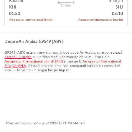
Karachi
Sharjah
2h 20m
KHI
SHJ
01:50
03:10
Aeroportul Internațional Jinnah
Aeroportul Internațional Sharjah
Despre Air Arabia G9549 (ABY)
G9549
(
ABY
) este un serviciu regulat operat de
Air Arabia
, care conectează
Karachi - Sharjah
cu un timp mediu de zbor de
2h 20m
. Pleacă din
Aeroportul Internațional Jinnah (KHI)
și ajunge la
Aeroportul Internațional
Sharjah (SHJ)
. Răsfoiți orare în timp real, comparați tarifele și rezervați-vă
locul — totul într-un singur loc pe Airpaz.
Ultima actualizare pe
6 august 2026 la 21:24 GMT+0