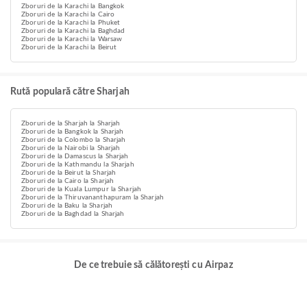
Zboruri de la Karachi la Bangkok
Zboruri de la Karachi la Cairo
Zboruri de la Karachi la Phuket
Zboruri de la Karachi la Baghdad
Zboruri de la Karachi la Warsaw
Zboruri de la Karachi la Beirut
Rută populară către Sharjah
Zboruri de la Sharjah la Sharjah
Zboruri de la Bangkok la Sharjah
Zboruri de la Colombo la Sharjah
Zboruri de la Nairobi la Sharjah
Zboruri de la Damascus la Sharjah
Zboruri de la Kathmandu la Sharjah
Zboruri de la Beirut la Sharjah
Zboruri de la Cairo la Sharjah
Zboruri de la Kuala Lumpur la Sharjah
Zboruri de la Thiruvananthapuram la Sharjah
Zboruri de la Baku la Sharjah
Zboruri de la Baghdad la Sharjah
De ce trebuie să călătorești cu Airpaz