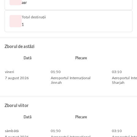
авг
Total destinații
1
Zborul de astăzi
Dată
Plecare
vineri
01:50
03:10
7 august 2026
Aeroportul Internațional
Aeroportul Inte
Jinnah
Sharjah
Zborul viitor
Dată
Plecare
sâmbătă
01:50
03:10