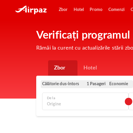
Zbor
Hotel
Promo
Comenzi
O
Verificați programul
Rămâi la curent cu actualizările stării z
Zbor
Hotel
Călătorie dus-întors
Economie
1 Pasageri
De la