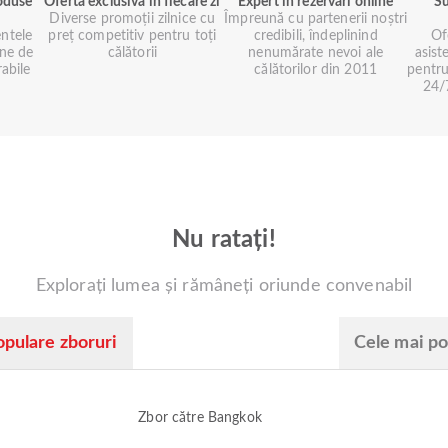
roduse
Ofertă exclusivă în fiecare zi
Expert în rezervări online
Su
Diverse promoții zilnice cu
Împreună cu partenerii noștri
ntele
preț competitiv pentru toți
credibili, îndeplinind
Of
ne de
călătorii
nenumărate nevoi ale
asist
rabile
călătorilor din 2011
pentru
24/7
Nu ratați!
Explorați lumea și rămâneți oriunde convenabil
opulare zboruri
Cele mai po
Zbor către Bangkok