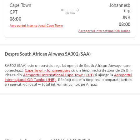
Cape Town
Johannesb
urg
CPT
2h 0m
JNB
06:00
08:00
Aeroportul Internațional Cape Town
Aeroportul Internațional OR Tambo
Despre South African Airways SA302 (SAA)
SA302
(
SAA
) este un serviciu regulat operat de
South African Airways
, care
conectează
Cape Town - Johannesburg
cu un timp mediu de zbor de
2h 0m
.
Pleacă din
Aeroportul Internațional Cape Town (CPT)
și ajunge la
Aeroportul
Internațional OR Tambo (JNB)
. Răsfoiți orare în timp real, comparați tarifele
și rezervați-vă locul — totul într-un singur loc pe Airpaz.