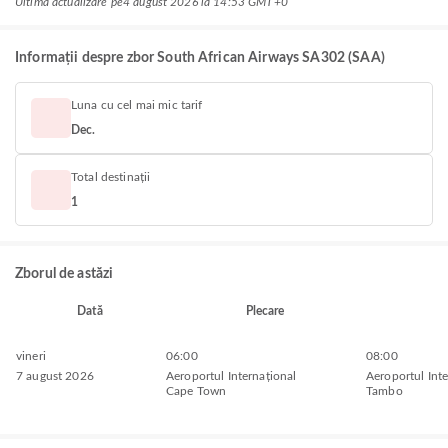
Ultima actualizare pe
4 august 2026 la 14:53 GMT+0
Informații despre zbor South African Airways SA302 (SAA)
Luna cu cel mai mic tarif
Dec.
Total destinații
1
Zborul de astăzi
Dată
Plecare
vineri
06:00
08:00
7 august 2026
Aeroportul Internațional
Aeroportul Int
Cape Town
Tambo