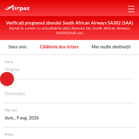
Verificați programul zborului South African Airways SA302 (SAA)
Rămâi la curent cu actualizările stării zborului tău South African Airways
SA302(SAA) aici
Sens unic
Călătorie dus-întors
Mai multe destinații
De la
Origine
La
Destinație
Plecare
dum., 9 aug. 2026
Retur