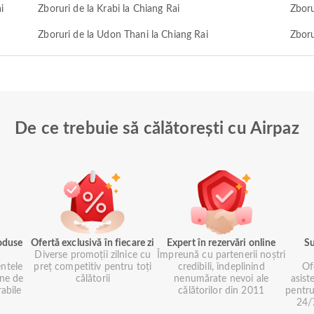
i
Zboruri de la Krabi la Chiang Rai
Zboru
Zboruri de la Udon Thani la Chiang Rai
Zboru
De ce trebuie să călătorești cu Airpaz
roduse
Ofertă exclusivă în fiecare zi
Expert în rezervări online
Su
Diverse promoții zilnice cu
Împreună cu partenerii noștri
ntele
preț competitiv pentru toți
credibili, îndeplinind
Of
ne de
călătorii
nenumărate nevoi ale
asist
rabile
călătorilor din 2011
pentru
24/7