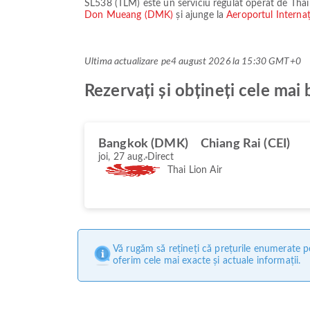
SL538
(
TLM
) este un serviciu regulat operat de
Thai
Don Mueang (DMK)
și ajunge la
Aeroportul Internaț
Ultima actualizare pe
4 august 2026 la 15:30 GMT+0
Rezervați și obțineți cele mai
Bangkok (DMK)
Chiang Rai (CEI)
joi, 27 aug.
Direct
Thai Lion Air
Vă rugăm să rețineți că prețurile enumerate pe
oferim cele mai exacte și actuale informații.