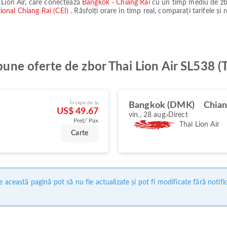
 Lion Air
, care conectează
Bangkok - Chiang Rai
cu un timp mediu de z
ional Chiang Rai (CEI)
. Răsfoiți orare în timp real, comparați tarifele și 
 bune oferte de zbor Thai Lion Air SL538 
Începe de la
Bangkok (DMK)
Chian
US$ 49.67
vin., 28 aug.
Direct
Preț/ Pax
Thai Lion Air
Carte
 această pagină pot să nu fie actualizate și pot fi modificate fără notifi