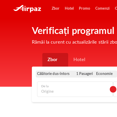
Zbor
Hotel
Promo
Comenzi
O
Verificați programul
Rămâi la curent cu actualizările stării zb
Zbor
Hotel
Călătorie dus-întors
Economie
1 Pasageri
De la