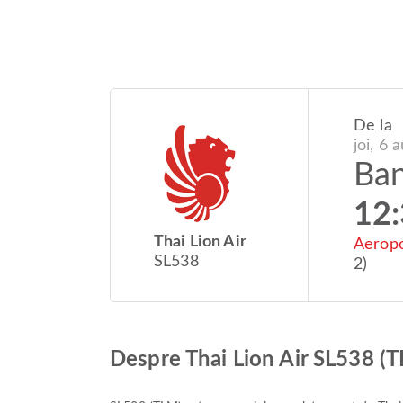
De la
joi, 6 
Ba
12
Thai Lion Air
Aeropo
SL538
2)
Despre Thai Lion Air SL538 (