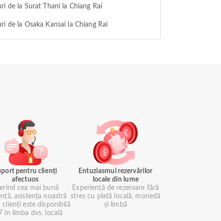
ri de la Surat Thani la Chiang Rai
ri de la Osaka Kansai la Chiang Rai
port pentru clienți
Entuziasmul rezervărilor
afectuos
locale din lume
erind cea mai bună
Experiență de rezervare fără
ență, asistența noastră
stres cu plată locală, monedă
 clienți este disponibilă
și limbă
 în limba dvs. locală