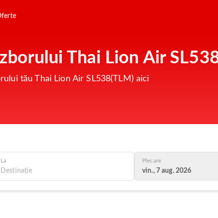
ferte
 zborului Thai Lion Air SL53
orului tău Thai Lion Air SL538(TLM) aici
La
Plecare
vin., 7 aug. 2026