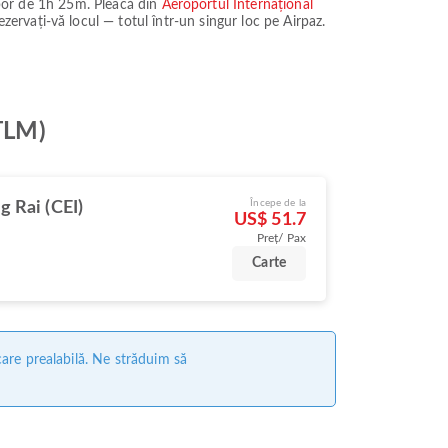
bor de
1h 25m
. Pleacă din
Aeroportul Internațional
rezervați-vă locul — totul într-un singur loc pe Airpaz.
(TLM)
Începe de la
g Rai (CEI)
US$ 51.7
Preț/ Pax
Carte
care prealabilă. Ne străduim să