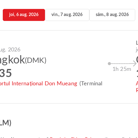
joi, 6 aug. 2026
vin., 7 aug. 2026
sâm., 8 aug. 2026
aug. 2026
ngkok
(DMK)
1h 25m
:35
rtul Internațional Don Mueang
(Terminal
TLM)