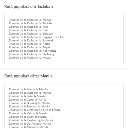
Rută populară din Tacloban
Zboruri de la Tacloban la Manila
Zboruri de la Tacloban la Tacloban
Zboruri de la Tacloban la Iloilo
Zboruri de la Tacloban la Cebu
Zboruri de la Tacloban la Boracay
Zboruri de la Tacloban la Cagayan de Oro
Zboruri de la Tacloban la Bacolod
Zboruri de la Tacloban la Kalibo
Zboruri de la Tacloban la Taipei
Zboruri de la Tacloban la Kaohsiung
Zboruri de la Tacloban la Da Nang
Zboruri de la Tacloban la Macau
Rută populară către Manila
Zboruri de la Manila la Manila
Zboruri de la Tacloban la Manila
Zboruri de la Iloilo la Manila
Zboruri de la Cebu la Manila
Zboruri de la Boracay la Manila
Zboruri de la Bacolod la Manila
Zboruri de la Cagayan de Oro la Manila
Zboruri de la Kalibo la Manila
Zboruri de la Taipei la Manila
Zboruri de la Kaohsiung la Manila
Zboruri de la Da Nang la Manila
Zboruri de la Macau la Manila