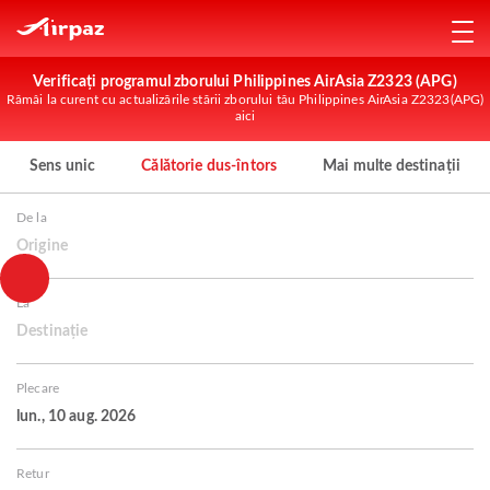
Verificați programul zborului Philippines AirAsia Z2323 (APG)
Rămâi la curent cu actualizările stării zborului tău Philippines AirAsia Z2323(APG)
aici
Sens unic
Călătorie dus-întors
Mai multe destinații
De la
Origine
La
Destinație
Plecare
lun., 10 aug. 2026
Retur