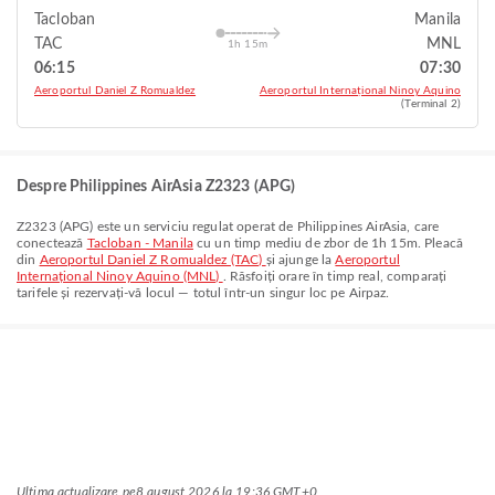
Tacloban
Manila
TAC
MNL
1h 15m
06:15
07:30
Aeroportul Daniel Z Romualdez
Aeroportul Internațional Ninoy Aquino
(Terminal 2)
Despre Philippines AirAsia Z2323 (APG)
Z2323
(
APG
) este un serviciu regulat operat de
Philippines AirAsia
, care
conectează
Tacloban - Manila
cu un timp mediu de zbor de
1h 15m
. Pleacă
din
Aeroportul Daniel Z Romualdez (TAC)
și ajunge la
Aeroportul
Internațional Ninoy Aquino (MNL)
. Răsfoiți orare în timp real, comparați
tarifele și rezervați-vă locul — totul într-un singur loc pe Airpaz.
Ultima actualizare pe
8 august 2026 la 19:36 GMT+0