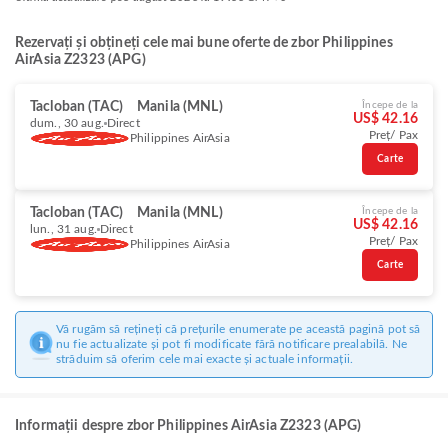
Rezervați și obțineți cele mai bune oferte de zbor Philippines
AirAsia Z2323 (APG)
Tacloban (TAC)
Manila (MNL)
Începe de la
US$ 42.16
dum., 30 aug.
Direct
Preț/ Pax
Philippines AirAsia
Carte
Tacloban (TAC)
Manila (MNL)
Începe de la
US$ 42.16
lun., 31 aug.
Direct
Preț/ Pax
Philippines AirAsia
Carte
Vă rugăm să rețineți că prețurile enumerate pe această pagină pot să
nu fie actualizate și pot fi modificate fără notificare prealabilă. Ne
străduim să oferim cele mai exacte și actuale informații.
Informații despre zbor Philippines AirAsia Z2323 (APG)