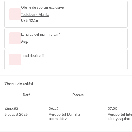
Oferte de zboruri exclusive
Tacloban - Manila
US$ 42.16
Luna cu cel mai mic tarif
Aug.
Total destinații
1
Zborul de astăzi
Dată
Plecare
sâmbătă
06:15
07:30
8 august 2026
Aeroportul Daniel Z
Aeroportul Inte
Romualdez
Ninoy Aquino