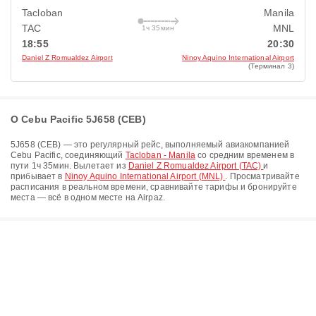
Tacloban
Manila
TAC
MNL
1ч 35мин
18:55
20:30
Daniel Z Romualdez Airport
Ninoy Aquino International Airport
(Терминал 3)
О Cebu Pacific 5J658 (CEB)
5J658
(
CEB
) — это регулярный рейс, выполняемый авиакомпанией
Cebu Pacific
, соединяющий
Tacloban - Manila
со средним временем в
пути
1ч 35мин
. Вылетает из
Daniel Z Romualdez Airport (TAC)
и
прибывает в
Ninoy Aquino International Airport (MNL)
. Просматривайте
расписания в реальном времени, сравнивайте тарифы и бронируйте
места — всё в одном месте на Airpaz.