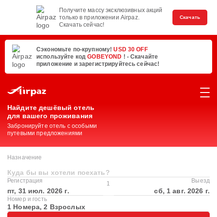
Получите массу эксклюзивных акций
только в приложении Airpaz.
Скачать
Скачать сейчас!
Сэкономьте по-крупному!
USD 30 OFF
используйте код
GOBEYOND
! - Скачайте
приложение и зарегистрируйтесь сейчас!
Найдите дешёвый отель
для вашего проживания
Забронируйте отель с особыми
путевыми предложениями
Назначение
Куда бы вы хотели поехать?
Регистрация
Выезд
1
пт, 31 июл. 2026 г.
сб, 1 авг. 2026 г.
Номер и гость
1 Номера, 2 Взрослых