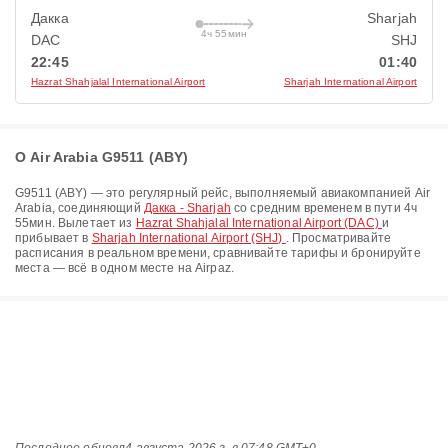
Дакка
Sharjah
4ч 55мин
DAC
SHJ
22:45
01:40
Hazrat Shahjalal International Airport
Sharjah International Airport
О Air Arabia G9511 (ABY)
G9511
(
ABY
) — это регулярный рейс, выполняемый авиакомпанией
Air
Arabia
, соединяющий
Дакка - Sharjah
со средним временем в пути
4ч
55мин
. Вылетает из
Hazrat Shahjalal International Airport (DAC)
и
прибывает в
Sharjah International Airport (SHJ)
. Просматривайте
расписания в реальном времени, сравнивайте тарифы и бронируйте
места — всё в одном месте на Airpaz.