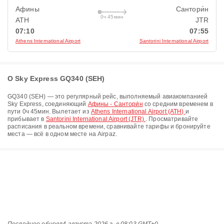
Афины
Сантори́н
0ч 45мин
ATH
JTR
07:10
07:55
Athens International Airport
Santorini International Airport
О Sky Express GQ340 (SEH)
GQ340
(
SEH
) — это регулярный рейс, выполняемый авиакомпанией
Sky Express
, соединяющий
Афины - Сантори́н
со средним временем в
пути
0ч 45мин
. Вылетает из
Athens International Airport (ATH)
и
прибывает в
Santorini International Airport (JTR)
. Просматривайте
расписания в реальном времени, сравнивайте тарифы и бронируйте
места — всё в одном месте на Airpaz.