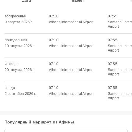
Дата
Вылет
воскресенье
07:10
07:55
9 августа 2026 г.
Athens International Airport
Santorini Inter
Airport
понедельник
07:10
07:55
10 августа 2026 г.
Athens International Airport
Santorini Inter
Airport
четверг
07:10
07:55
20 августа 2026 г.
Athens International Airport
Santorini Inter
Airport
среда
07:10
07:55
2 сентября 2026 г.
Athens International Airport
Santorini Inter
Airport
Популярный маршрут из Афины