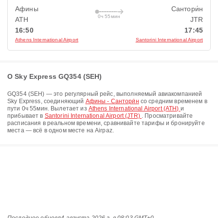
Афины
Сантори́н
0ч 55мин
ATH
JTR
16:50
17:45
Athens International Airport
Santorini International Airport
О Sky Express GQ354 (SEH)
GQ354
(
SEH
) — это регулярный рейс, выполняемый авиакомпанией
Sky Express
, соединяющий
Афины - Сантори́н
со средним временем в
пути
0ч 55мин
. Вылетает из
Athens International Airport (ATH)
и
прибывает в
Santorini International Airport (JTR)
. Просматривайте
расписания в реальном времени, сравнивайте тарифы и бронируйте
места — всё в одном месте на Airpaz.