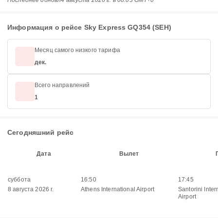
Последнее обновл
4 августа 2026 г. в 08:03 GMT+0
Информация о рейсе Sky Express GQ354 (SEH)
Месяц самого низкого тарифа
дек.
Всего направлений
1
Сегодняшний рейс
Дата
Вылет
суббота
16:50
17:45
8 августа 2026 г.
Athens International Airport
Santorini Inter
Airport