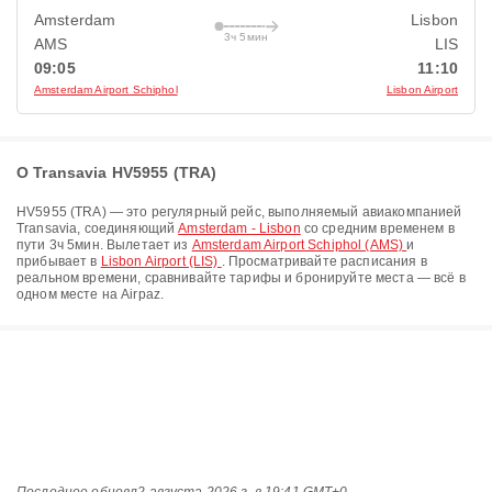
Amsterdam
Lisbon
3ч 5мин
AMS
LIS
09:05
11:10
Amsterdam Airport Schiphol
Lisbon Airport
О Transavia HV5955 (TRA)
HV5955
(
TRA
) — это регулярный рейс, выполняемый авиакомпанией
Transavia
, соединяющий
Amsterdam - Lisbon
со средним временем в
пути
3ч 5мин
. Вылетает из
Amsterdam Airport Schiphol (AMS)
и
прибывает в
Lisbon Airport (LIS)
. Просматривайте расписания в
реальном времени, сравнивайте тарифы и бронируйте места — всё в
одном месте на Airpaz.