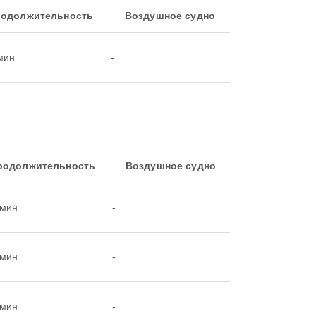
одолжительность
Воздушное судно
мин
-
родолжительность
Воздушное судно
0мин
-
0мин
-
0мин
-