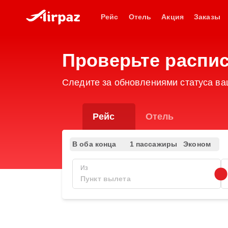
Рейс
Отель
Акция
Заказы
Проверьте расписа
Следите за обновлениями статуса ваш
Рейс
Отель
В оба конца
1 пассажиры
Эконом
Из