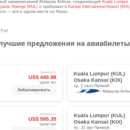
емый авиакомпанией
Malaysia Airlines
, соединяющий
Kuala Lumpur 
Куала-Лумпур (KUL)
и прибывает в
Kansai International Airport (KIX
та — всё в одном месте на Airpaz.
MT+0
лучшие предложения на авиабилеты M
Начиная от
Kuala Lumpur (KUL)
US$ 440.98
Osaka Kansai (KIX)
Цена/ чел
ср, 2 сент.
Прямой
Забронировать
Malaysia Airli
Начиная от
Kuala Lumpur (KUL)
US$ 595.35
Osaka Kansai (KIX)
Цена/ чел
пн, 31 авг.
Прямой