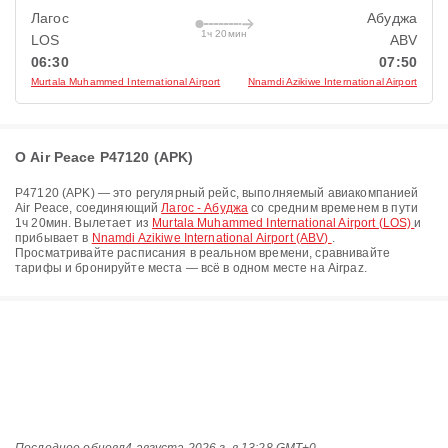
Лагос
Абуджа
1ч 20мин
LOS
ABV
06:30
07:50
Murtala Muhammed International Airport
Nnamdi Azikiwe International Airport
О Air Peace P47120 (APK)
P47120
(
APK
) — это регулярный рейс, выполняемый авиакомпанией
Air Peace
, соединяющий
Лагос - Абуджа
со средним временем в пути
1ч 20мин
. Вылетает из
Murtala Muhammed International Airport (LOS)
и
прибывает в
Nnamdi Azikiwe International Airport (ABV)
.
Просматривайте расписания в реальном времени, сравнивайте
тарифы и бронируйте места — всё в одном месте на Airpaz.