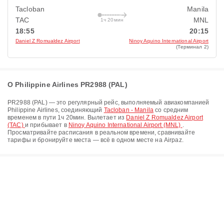
Tacloban
Manila
TAC
MNL
1ч 20мин
18:55
20:15
Daniel Z Romualdez Airport
Ninoy Aquino International Airport
(Терминал 2)
О Philippine Airlines PR2988 (PAL)
PR2988
(
PAL
) — это регулярный рейс, выполняемый авиакомпанией
Philippine Airlines
, соединяющий
Tacloban - Manila
со средним
временем в пути
1ч 20мин
. Вылетает из
Daniel Z Romualdez Airport
(TAC)
и прибывает в
Ninoy Aquino International Airport (MNL)
.
Просматривайте расписания в реальном времени, сравнивайте
тарифы и бронируйте места — всё в одном месте на Airpaz.