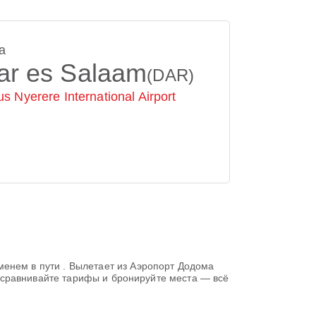
а
ar es Salaam
(DAR)
us Nyerere International Airport
менем в пути
. Вылетает из
Аэропорт Додома
 сравнивайте тарифы и бронируйте места — всё