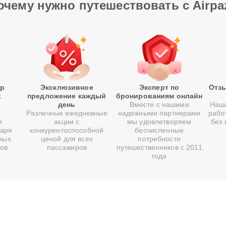
очему нужно путешествовать с Airpa
р
Эксклюзивное
Эксперт по
Отзы
х
предложение каждый
бронированиям онлайн
день
Вместе с нашими
Наша
ь
Различные ежедневные
надежными партнерами
рабо
и
акции с
мы удовлетворяем
без
даря
конкурентоспособной
бесчисленные
ных
ценой для всех
потребности
тов
пассажиров
путешественников с 2011
года