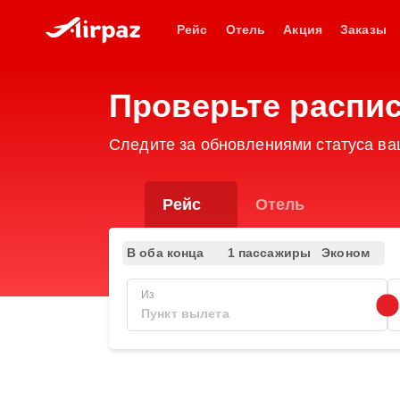
Рейс
Отель
Акция
Заказы
Проверьте распис
Следите за обновлениями статуса ваш
Рейс
Отель
В оба конца
1 пассажиры
Эконом
Из