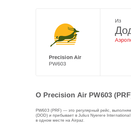
Из
До
Аэроп
Precision Air
PW603
О Precision Air PW603 (PRF
PW603
(
PRF
) — это регулярный рейс, выполн
(DOD)
и прибывает в
Julius Nyerere Internationa
в одном месте на Airpaz.