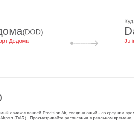
Куд
дома
D
(DOD)
орт Додома
Juli
)
яемый авиакомпанией
Precision Air
, соединяющий
-
со средним вре
l Airport (DAR)
. Просматривайте расписания в реальном времени,