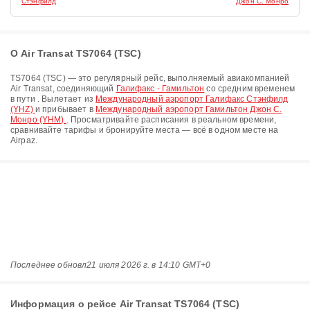
Стэнфилд
Джон С. Монро
О Air Transat TS7064 (TSC)
TS7064
(
TSC
) — это регулярный рейс, выполняемый авиакомпанией
Air Transat
, соединяющий
Галифакс - Гамильтон
со средним временем
в пути
. Вылетает из
Международный аэропорт Галифакс Стэнфилд
(YHZ)
и прибывает в
Международный аэропорт Гамильтон Джон С.
Монро (YHM)
. Просматривайте расписания в реальном времени,
сравнивайте тарифы и бронируйте места — всё в одном месте на
Airpaz.
Последнее обновл
21 июля 2026 г. в 14:10 GMT+0
Информация о рейсе Air Transat TS7064 (TSC)