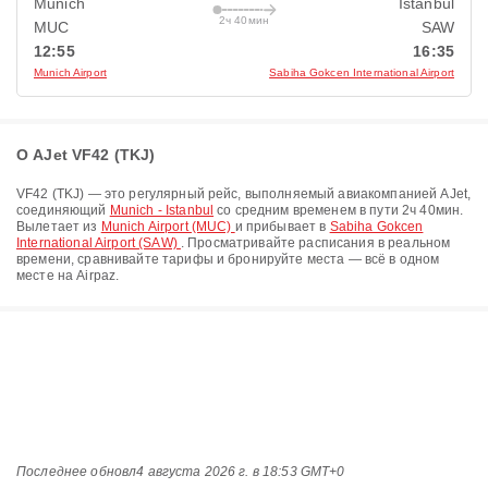
Munich
Istanbul
2ч 40мин
MUC
SAW
12:55
16:35
Munich Airport
Sabiha Gokcen International Airport
О AJet VF42 (TKJ)
VF42
(
TKJ
) — это регулярный рейс, выполняемый авиакомпанией
AJet
,
соединяющий
Munich - Istanbul
со средним временем в пути
2ч 40мин
.
Вылетает из
Munich Airport (MUC)
и прибывает в
Sabiha Gokcen
International Airport (SAW)
. Просматривайте расписания в реальном
времени, сравнивайте тарифы и бронируйте места — всё в одном
месте на Airpaz.
Последнее обновл
4 августа 2026 г. в 18:53 GMT+0