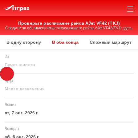
Проверьте расписание рейса AJet VF42 (TKJ)
Следите за обновлениями статуса вашего рейса AJet VF42(TKJ) здесь
В одну сторону
В оба конца
Сложный маршрут
Из
Пункт вылета
Куда
Место назначения
Вылет
пт, 7 авг. 2026 г.
Возврат
сб, 8 авг. 2026 г.