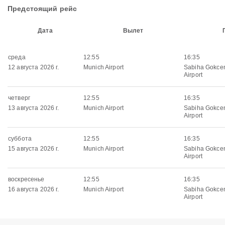
Предстоящий рейс
Дата
Вылет
среда
12:55
16:35
12 августа 2026 г.
Munich Airport
Sabiha Gokcen
Airport
четверг
12:55
16:35
13 августа 2026 г.
Munich Airport
Sabiha Gokcen
Airport
суббота
12:55
16:35
15 августа 2026 г.
Munich Airport
Sabiha Gokcen
Airport
воскресенье
12:55
16:35
16 августа 2026 г.
Munich Airport
Sabiha Gokcen
Airport