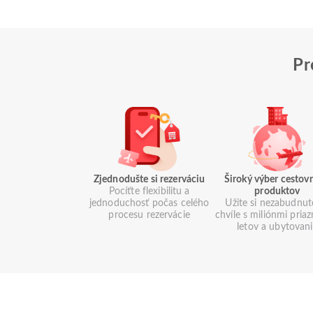
Pr
Zjednodušte si rezerváciu
Široký výber cestov
Pocíťte flexibilitu a
produktov
jednoduchosť počas celého
Užite si nezabudnut
procesu rezervácie
chvíle s miliónmi pria
letov a ubytovan