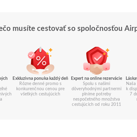
ečo musíte cestovať so spoločnosťou Air
ných
Exkluzívna ponuka každý deň
Expert na online rezervácie
Láska
Rôzne denné promo s
Spolu s našimi
Naša 
eľné
konkurenčnou cenou pre
dôveryhodnými partnermi
k dis
znivých
všetkých cestujúcich
plníme potreby
7 d
ia
nespočetného množstva
cestujúcich od roku 2011