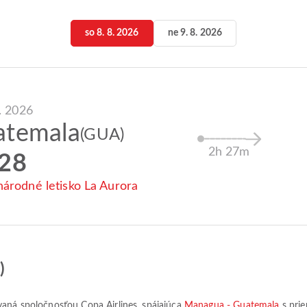
so 8. 8. 2026
ne 9. 8. 2026
8. 2026
atemala
(GUA)
2h 27m
:28
árodné letisko La Aurora
)
kovaná spoločnosťou
Copa Airlines
, spájajúca
Managua - Guatemala
s pri