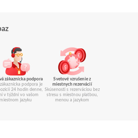
paz
vá zákaznícka podpora
Svetové vzrušenie z
zákaznícka podpora je
miestnych rezervácií
pozícii 24 hodín denne,
Skúsenosti s rezerváciou bez
ní v týždni vo vašom
stresu s miestnou platbou,
miestnom jazyku
menou a jazykom