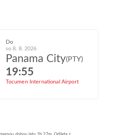
Do
so 8. 8. 2026
Panama City
(PTY)
19:55
Tocumen International Airport
emernou dobou letu
2h 27m
. Odlieta z