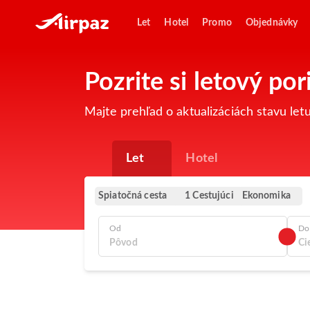
Let
Hotel
Promo
Objednávky
Pozrite si letový p
Majte prehľad o aktualizáciách stavu le
Let
Hotel
Spiatočná cesta
Ekonomika
1 Cestujúci
Od
Do