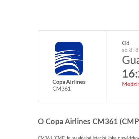
Od
so 8. 
Gu
16
Copa Airlines
Medzin
CM361
O Copa Airlines CM361 (CMP
CM361
(
CMP
) je pravidelná letecká linka prevádz