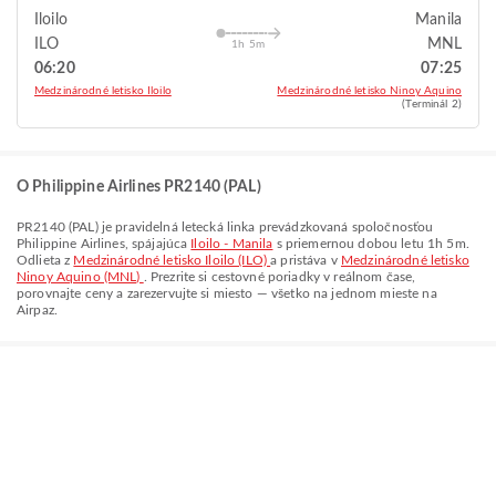
Iloilo
Manila
ILO
MNL
1h 5m
06:20
07:25
Medzinárodné letisko Iloilo
Medzinárodné letisko Ninoy Aquino
(Terminál 2)
O Philippine Airlines PR2140 (PAL)
PR2140
(
PAL
) je pravidelná letecká linka prevádzkovaná spoločnosťou
Philippine Airlines
, spájajúca
Iloilo - Manila
s priemernou dobou letu
1h 5m
.
Odlieta z
Medzinárodné letisko Iloilo (ILO)
a pristáva v
Medzinárodné letisko
Ninoy Aquino (MNL)
. Prezrite si cestovné poriadky v reálnom čase,
porovnajte ceny a zarezervujte si miesto — všetko na jednom mieste na
Airpaz.