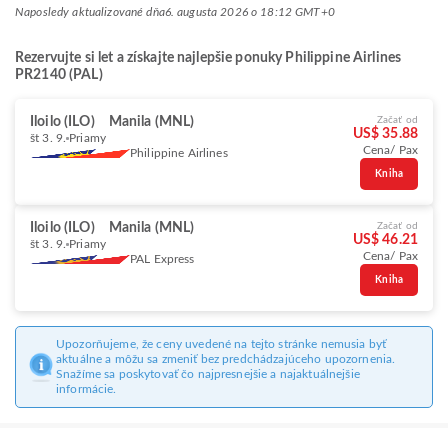
Naposledy aktualizované dňa
6. augusta 2026 o 18:12 GMT+0
Rezervujte si let a získajte najlepšie ponuky Philippine Airlines
PR2140 (PAL)
Iloilo (ILO)
Manila (MNL)
Začať od
US$ 35.88
št 3. 9.
Priamy
Cena/ Pax
Philippine Airlines
Kniha
Iloilo (ILO)
Manila (MNL)
Začať od
US$ 46.21
št 3. 9.
Priamy
Cena/ Pax
PAL Express
Kniha
Upozorňujeme, že ceny uvedené na tejto stránke nemusia byť
aktuálne a môžu sa zmeniť bez predchádzajúceho upozornenia.
Snažíme sa poskytovať čo najpresnejšie a najaktuálnejšie
informácie.