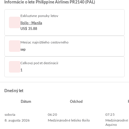
Informácie o lete Philippine Airlines PR2140 (PAL)
Exkluzívne ponuky letov
Iloilo - Manila
US$ 35.88
Mesiac najnižšieho cestovného
sep
Celkový počet destinácií
1
Dnešný let
Dátum
Odchod
sobota
06:20
07:25
8. augusta 2026
Medzinárodné letisko Iloilo
Medzinárodné l
Aquino