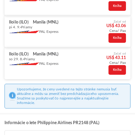
Kniha
Iloilo (ILO)
Manila (MNL)
Začať od
US$ 43.06
pi 4. 9.
Priamy
Cena/ Pax
PAL Express
Kniha
Iloilo (ILO)
Manila (MNL)
Začať od
US$ 43.11
so 29. 8.
Priamy
Cena/ Pax
PAL Express
Kniha
Upozorňujeme, že ceny uvedené na tejto stránke nemusia byť
aktuálne a môžu sa zmeniť bez predchádzajúceho upozornenia.
Snažíme sa poskytovať čo najpresnejšie a najaktuálnejšie
informácie.
Informácie o lete Philippine Airlines PR2148 (PAL)