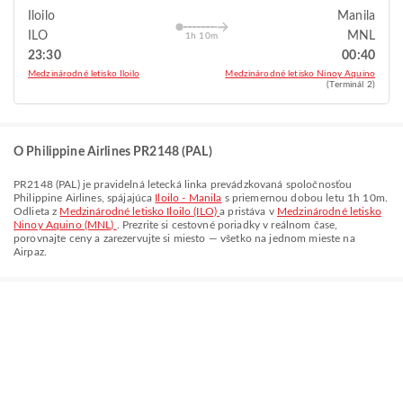
Iloilo
Manila
ILO
MNL
1h 10m
23:30
00:40
Medzinárodné letisko Iloilo
Medzinárodné letisko Ninoy Aquino
(Terminál 2)
O Philippine Airlines PR2148 (PAL)
PR2148
(
PAL
) je pravidelná letecká linka prevádzkovaná spoločnosťou
Philippine Airlines
, spájajúca
Iloilo - Manila
s priemernou dobou letu
1h 10m
.
Odlieta z
Medzinárodné letisko Iloilo (ILO)
a pristáva v
Medzinárodné letisko
Ninoy Aquino (MNL)
. Prezrite si cestovné poriadky v reálnom čase,
porovnajte ceny a zarezervujte si miesto — všetko na jednom mieste na
Airpaz.