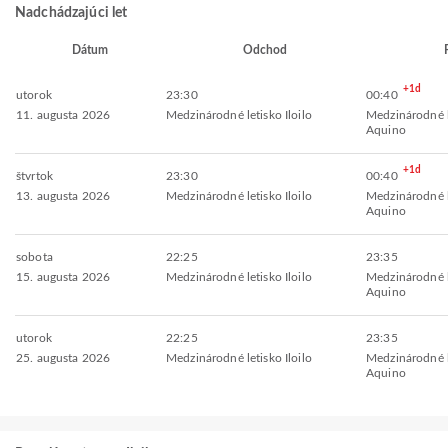
Nadchádzajúci let
Dátum
Odchod
+1d
utorok
23:30
00:40
11. augusta 2026
Medzinárodné letisko Iloilo
Medzinárodné l
Aquino
+1d
štvrtok
23:30
00:40
13. augusta 2026
Medzinárodné letisko Iloilo
Medzinárodné l
Aquino
sobota
22:25
23:35
15. augusta 2026
Medzinárodné letisko Iloilo
Medzinárodné l
Aquino
utorok
22:25
23:35
25. augusta 2026
Medzinárodné letisko Iloilo
Medzinárodné l
Aquino