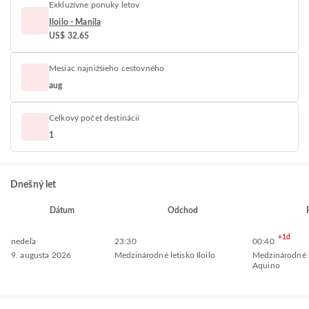
Exkluzívne ponuky letov
Iloilo - Manila
US$ 32.65
Mesiac najnižšieho cestovného
aug
Celkový počet destinácií
1
Dnešný let
Dátum
Odchod
+1d
nedeľa
23:30
00:40
9. augusta 2026
Medzinárodné letisko Iloilo
Medzinárodné l
Aquino