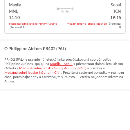
Manila
Seoul
MNL
ICN
4h 5m
14:10
19:15
Medzinárodné letisko Ninoy Aquino
Medzinárodné letisko Inčchon
(Terminál
(Terminál 1)
1)
O Philippine Airlines PR402 (PAL)
PR402
(
PAL
) je pravidelná letecká linka prevádzkovaná spoločnosťou
Philippine Airlines
, spájajúca
Manila - Seoul
s priemernou dobou letu
4h 5m
.
Odlieta z
Medzinárodné letisko Ninoy Aquino (MNL)
a pristáva v
Medzinárodné letisko Inčchon (ICN)
. Prezrite si cestovné poriadky v reálnom
čase, porovnajte ceny a zarezervujte si miesto — všetko na jednom mieste na
Airpaz.