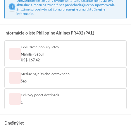
Upozorňujeme, že ceny uvedené na tejto stránke nemusia byť
aktuálne a môžu sa zmeniť bez predchádzajúceho upozornenia.
Snažíme sa poskytovať čo najpresnejšie a najaktuálnejšie
informácie.
Informácie o lete Philippine Airlines PR402 (PAL)
Exkluzívne ponuky letov
Manila - Seoul
US$ 167.42
Mesiac najnižšieho cestovného
Sep
Celkový počet destinácií
1
Dnešný let