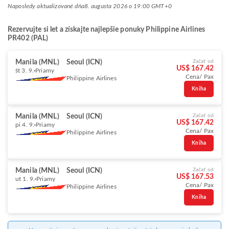
Naposledy aktualizované dňa
8. augusta 2026 o 19:00 GMT+0
Rezervujte si let a získajte najlepšie ponuky Philippine Airlines
PR402 (PAL)
Manila (MNL)
Seoul (ICN)
Začať od
US$ 167.42
št 3. 9.
Priamy
Cena/ Pax
Philippine Airlines
Kniha
Manila (MNL)
Seoul (ICN)
Začať od
US$ 167.42
pi 4. 9.
Priamy
Cena/ Pax
Philippine Airlines
Kniha
Manila (MNL)
Seoul (ICN)
Začať od
US$ 167.53
ut 1. 9.
Priamy
Cena/ Pax
Philippine Airlines
Kniha