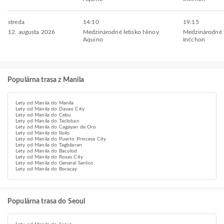
streda
14:10
19:15
12. augusta 2026
Medzinárodné letisko Ninoy
Medzinárodné l
Aquino
Inčchon
Populárna trasa z Manila
Lety od Manila do Manila
Lety od Manila do Davao City
Lety od Manila do Cebu
Lety od Manila do Tacloban
Lety od Manila do Cagayan de Oro
Lety od Manila do Iloilo
Lety od Manila do Puerto Princesa City
Lety od Manila do Tagbilaran
Lety od Manila do Bacolod
Lety od Manila do Roxas City
Lety od Manila do General Santos
Lety od Manila do Boracay
Populárna trasa do Seoul