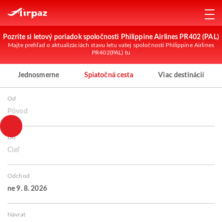
Pozrite si letový poriadok spoločnosti Philippine Airlines PR402 (PAL)
Majte prehľad o aktualizáciách stavu letu vašej spoločnosti Philippine Airlines
PR402(PAL) tu
Jednosmerne
Spiatočná cesta
Viac destinácií
Od
Pôvod
Do
Cieľ
Odchod
ne 9. 8. 2026
Návrat