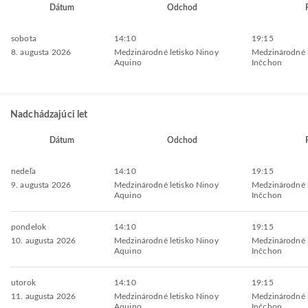
Dátum
Odchod
sobota
14:10
19:15
8. augusta 2026
Medzinárodné letisko Ninoy
Medzinárodné l
Aquino
Inčchon
Nadchádzajúci let
Dátum
Odchod
nedeľa
14:10
19:15
9. augusta 2026
Medzinárodné letisko Ninoy
Medzinárodné l
Aquino
Inčchon
pondelok
14:10
19:15
10. augusta 2026
Medzinárodné letisko Ninoy
Medzinárodné l
Aquino
Inčchon
utorok
14:10
19:15
11. augusta 2026
Medzinárodné letisko Ninoy
Medzinárodné l
Aquino
Inčchon