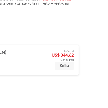
ajte ceny a zarezervujte si miesto — všetko na
Začať od
ICN)
US$ 344.62
Cena/ Pax
Kniha