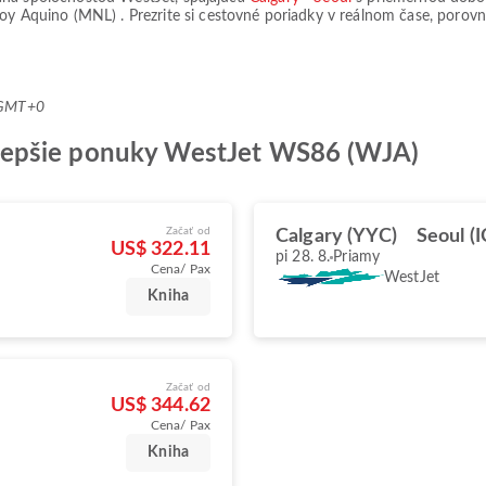
noy Aquino (MNL)
. Prezrite si cestovné poriadky v reálnom čase, porovn
9 GMT+0
najlepšie ponuky WestJet WS86 (WJA)
Začať od
Calgary (YYC)
Seoul (
US$ 322.11
pi 28. 8.
Priamy
Cena/ Pax
WestJet
Kniha
Začať od
US$ 344.62
Cena/ Pax
Kniha