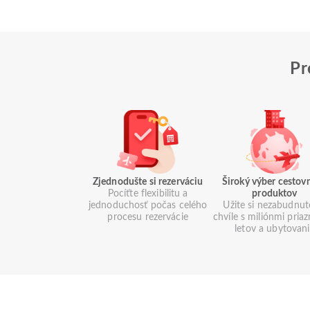
Pr
Zjednodušte si rezerváciu
Široký výber cestov
Pocíťte flexibilitu a
produktov
jednoduchosť počas celého
Užite si nezabudnut
procesu rezervácie
chvíle s miliónmi pria
letov a ubytovan