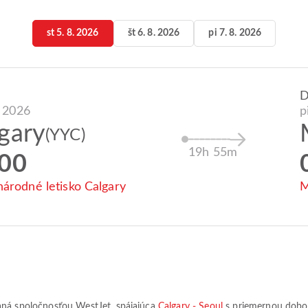
st 5. 8. 2026
št 6. 8. 2026
pi 7. 8. 2026
. 2026
p
gary
(YYC)
19h 55m
:00
árodné letisko Calgary
M
ovaná spoločnosťou
WestJet
, spájajúca
Calgary - Seoul
s priemernou dobo