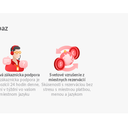
paz
vá zákaznícka podpora
Svetové vzrušenie z
zákaznícka podpora je
miestnych rezervácií
pozícii 24 hodín denne,
Skúsenosti s rezerváciou bez
ní v týždni vo vašom
stresu s miestnou platbou,
miestnom jazyku
menou a jazykom