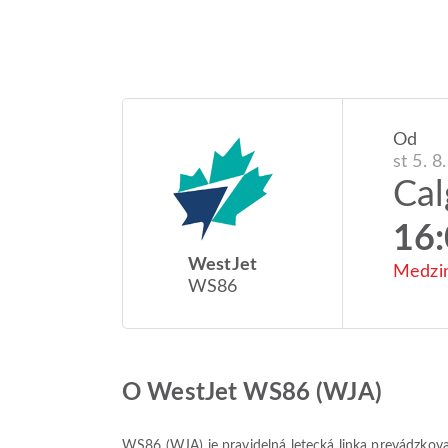
Od
st 5. 8
Cal
16
WestJet
Medzin
WS86
O WestJet WS86 (WJA)
WS86
(
WJA
) je pravidelná letecká linka prevádzk