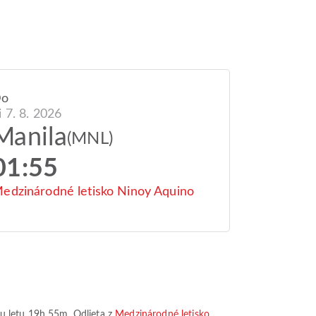
Do
i 7. 8. 2026
Manila
(MNL)
01:55
edzinárodné letisko Ninoy Aquino
u letu
19h 55m
. Odlieta z
Medzinárodné letisko