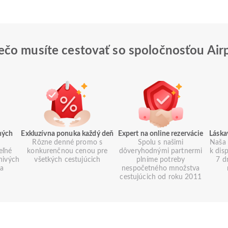
ečo musíte cestovať so spoločnosťou Air
ných
Exkluzívna ponuka každý deň
Expert na online rezervácie
Láska
Rôzne denné promo s
Spolu s našimi
Naša 
eľné
konkurenčnou cenou pre
dôveryhodnými partnermi
k dis
znivých
všetkých cestujúcich
plníme potreby
7 d
ia
nespočetného množstva
cestujúcich od roku 2011