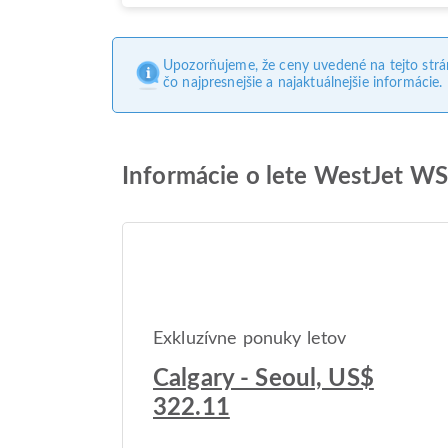
Upozorňujeme, že ceny uvedené na tejto str
čo najpresnejšie a najaktuálnejšie informácie.
Informácie o lete WestJet W
Exkluzívne ponuky letov
Calgary - Seoul, US$
322.11