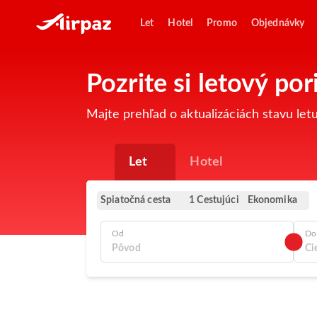
Let
Hotel
Promo
Objednávky
Pozrite si letový p
Majte prehľad o aktualizáciách stavu le
Let
Hotel
Spiatočná cesta
Ekonomika
1 Cestujúci
Od
Do