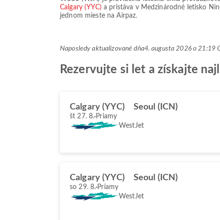
Calgary (YYC)
a pristáva v
Medzinárodné letisko Ni
jednom mieste na Airpaz.
Naposledy aktualizované dňa
4. augusta 2026 o 21:1
Rezervujte si let a získajte 
Calgary (YYC)
Seoul (ICN)
št 27. 8.
Priamy
WestJet
Calgary (YYC)
Seoul (ICN)
so 29. 8.
Priamy
WestJet