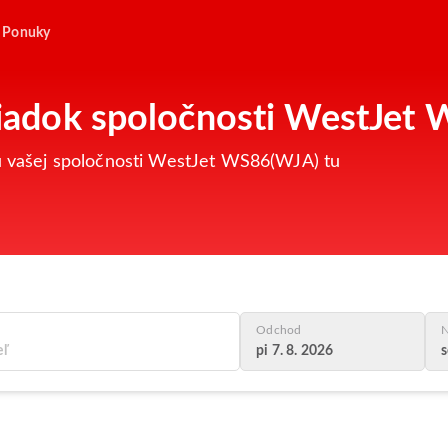
Ponuky
oriadok spoločnosti WestJet
tu vašej spoločnosti WestJet WS86(WJA) tu
Odchod
N
pi 7. 8. 2026
s