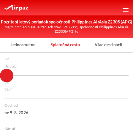
Pozrite si letový poriadok spoločnosti Philippines AirAsia Z2305 (APG)
Majte prehľad o aktualizáciách stavu letu vašej spoločnosti Philippines AirAsia
Z2305(APG) tu
Jednosmerne
Spiatočná cesta
Viac destinácií
Od
Pôvod
Do
Cieľ
Odchod
ne 9. 8. 2026
Návrat