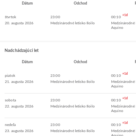
Dátum
Odchod
+1d
štvrtok
23:00
00:10
20. augusta 2026
Medzinárodné letisko Iloilo
Medzinárodné l
Aquino
Nadchádzajúci let
Dátum
Odchod
+1d
piatok
23:00
00:10
21. augusta 2026
Medzinárodné letisko Iloilo
Medzinárodné l
Aquino
+1d
sobota
23:00
00:10
22. augusta 2026
Medzinárodné letisko Iloilo
Medzinárodné l
Aquino
+1d
nedeľa
23:00
00:10
23. augusta 2026
Medzinárodné letisko Iloilo
Medzinárodné l
Aquino