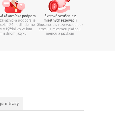
vá zákaznícka podpora
Svetové vzrušenie z
zákaznícka podpora je
miestnych rezervácií
pozícii 24 hodín denne,
Skúsenosti s rezerváciou bez
ní v týždni vo vašom
stresu s miestnou platbou,
miestnom jazyku
menou a jazykom
šie trasy