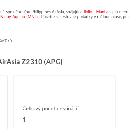
ovaná spoločnosťou
Philippines AirAsia
, spájajúca
Iloilo - Manila
s priemern
o Ninoy Aquino (MNL)
. Prezrite si cestovné poriadky v reálnom čase, po
0 GMT+0
 AirAsia Z2310 (APG)
Celkový počet destinácií
1