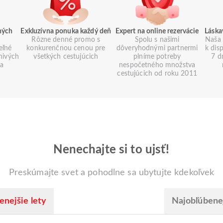
ných
Exkluzívna ponuka každý deň
Expert na online rezervácie
Láska
Rôzne denné promo s
Spolu s našimi
Naša 
eľné
konkurenčnou cenou pre
dôveryhodnými partnermi
k dis
znivých
všetkých cestujúcich
plníme potreby
7 d
ia
nespočetného množstva
cestujúcich od roku 2011
Nenechajte si to ujsť!
Preskúmajte svet a pohodlne sa ubytujte kdekoľvek
enejšie lety
Najobľúbenej