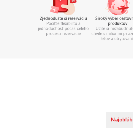
Zjednodušte si rezerváciu
Široký výber cestov
Pocíťte flexibilitu a
produktov
jednoduchosť počas celého
Užite si nezabudnut
procesu rezervácie
chvíle s miliónmi pria
letov a ubytovan
Najobľúb