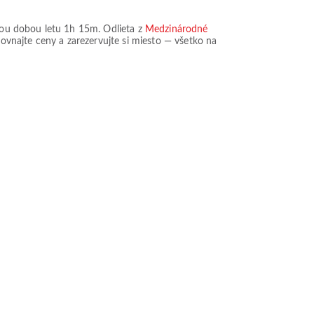
ou dobou letu
1h 15m
. Odlieta z
Medzinárodné
rovnajte ceny a zarezervujte si miesto — všetko na