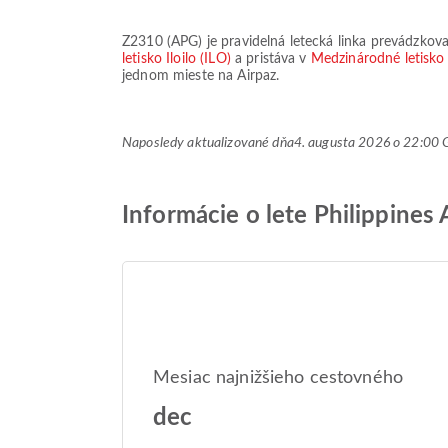
Z2310
(
APG
) je pravidelná letecká linka prevádzk
letisko Iloilo (ILO)
a pristáva v
Medzinárodné letisk
jednom mieste na Airpaz.
Naposledy aktualizované dňa
4. augusta 2026 o 22:0
Informácie o lete Philippines
Mesiac najnižšieho cestovného
dec