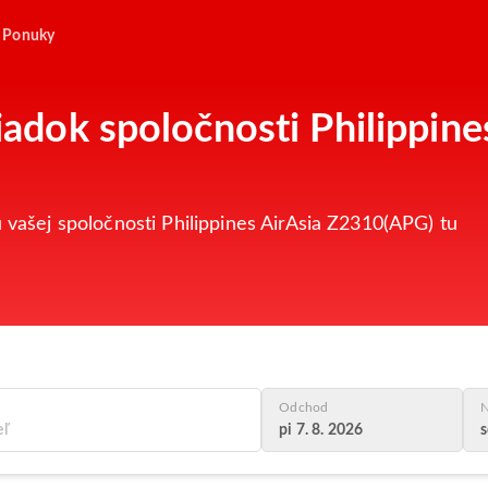
Ponuky
riadok spoločnosti Philippin
u vašej spoločnosti Philippines AirAsia Z2310(APG) tu
Odchod
N
pi 7. 8. 2026
s