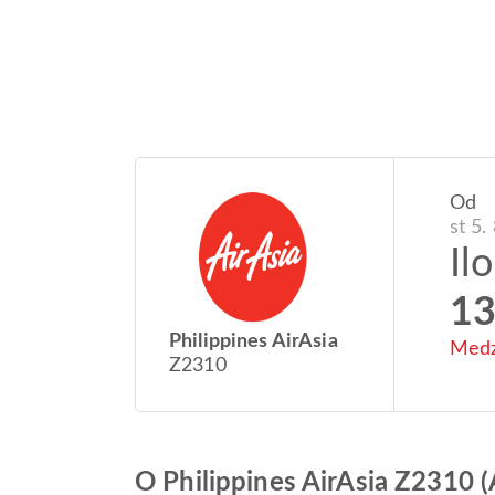
Od
st 5.
Ilo
13
Philippines AirAsia
Medzi
Z2310
O Philippines AirAsia Z2310 