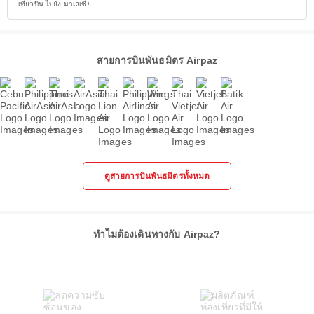
เที่ยวบิน ไปยัง มาเลเซีย
สายการบินพันธมิตร Airpaz
ดูสายการบินพันธมิตรทั้งหมด
ทำไมต้องเดินทางกับ Airpaz?