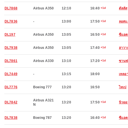
DL7868
Airbus A350
12:10
16:40
+1d
ดัลลัส
DL7836
-
13:00
17:50
+1d
ลอสแ
DL197
Airbus A350
13:05
16:50
+1d
ซีแอต
DL7938
Airbus A350
13:05
17:40
+1d
ฮาวาย
DL7861
Airbus A330
13:10
17:20
+1d
ซานฟ
DL7449
-
13:15
18:00
เทลอา
DL7776
Boeing 777
13:20
16:50
ไทเป
Airbus A321
DL7842
13:20
17:50
+1d
นิวยอ
N
DL7838
Boeing 787
13:20
16:40
+1d
ซีแอต