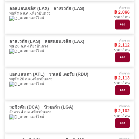
ลอสแอนเจลิส (LAX)
ลาสเวกัส (LAS)
เริ่มจาก
฿ 2,066
พฤหัส 6 ส.ค.
เที่ยวบินตรง
ราคา/ คน
เดลตาแอร์ไลน์
จอง
ลาสเวกัส (LAS)
ลอสแอนเจลิส (LAX)
เริ่มจาก
฿ 2,112
พุธ 28 ต.ค.
เที่ยวบินตรง
ราคา/ คน
เดลตาแอร์ไลน์
จอง
แอตแลนตา (ATL)
ราเลย์ เดอรัม (RDU)
เริ่มจาก
฿ 2,113
พฤหัส 20 ส.ค.
เที่ยวบินตรง
ราคา/ คน
เดลตาแอร์ไลน์
จอง
วอชิงตัน (DCA)
นิวยอร์ก (LGA)
เริ่มจาก
฿ 2,162
อังคาร 4 ส.ค.
เที่ยวบินตรง
ราคา/ คน
เดลตาแอร์ไลน์
จอง