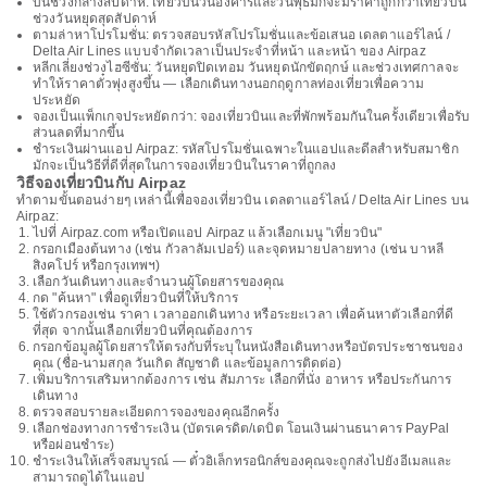
บินช่วงกลางสัปดาห์: เที่ยวบินวันอังคารและวันพุธมักจะมีราคาถูกกว่าเที่ยวบิน
ช่วงวันหยุดสุดสัปดาห์
ตามล่าหาโปรโมชั่น: ตรวจสอบรหัสโปรโมชั่นและข้อเสนอ เดลตาแอร์ไลน์ /
Delta Air Lines แบบจำกัดเวลาเป็นประจำที่หน้า และหน้า ของ Airpaz
หลีกเลี่ยงช่วงไฮซีซั่น: วันหยุดปิดเทอม วันหยุดนักขัตฤกษ์ และช่วงเทศกาลจะ
ทำให้ราคาตั๋วพุ่งสูงขึ้น — เลือกเดินทางนอกฤดูกาลท่องเที่ยวเพื่อความ
ประหยัด
จองเป็นแพ็กเกจประหยัดกว่า: จองเที่ยวบินและที่พักพร้อมกันในครั้งเดียวเพื่อรับ
ส่วนลดที่มากขึ้น
ชำระเงินผ่านแอป Airpaz: รหัสโปรโมชั่นเฉพาะในแอปและดีลสำหรับสมาชิก
มักจะเป็นวิธีที่ดีที่สุดในการจองเที่ยวบินในราคาที่ถูกลง
วิธีจองเที่ยวบินกับ Airpaz
ทำตามขั้นตอนง่ายๆ เหล่านี้เพื่อจองเที่ยวบิน เดลตาแอร์ไลน์ / Delta Air Lines บน
Airpaz:
ไปที่ Airpaz.com หรือเปิดแอป Airpaz แล้วเลือกเมนู "เที่ยวบิน"
กรอกเมืองต้นทาง (เช่น กัวลาลัมเปอร์) และจุดหมายปลายทาง (เช่น บาหลี
สิงคโปร์ หรือกรุงเทพฯ)
เลือกวันเดินทางและจำนวนผู้โดยสารของคุณ
กด "ค้นหา" เพื่อดูเที่ยวบินที่ให้บริการ
ใช้ตัวกรองเช่น ราคา เวลาออกเดินทาง หรือระยะเวลา เพื่อค้นหาตัวเลือกที่ดี
ที่สุด จากนั้นเลือกเที่ยวบินที่คุณต้องการ
กรอกข้อมูลผู้โดยสารให้ตรงกับที่ระบุในหนังสือเดินทางหรือบัตรประชาชนของ
คุณ (ชื่อ-นามสกุล วันเกิด สัญชาติ และข้อมูลการติดต่อ)
เพิ่มบริการเสริมหากต้องการ เช่น สัมภาระ เลือกที่นั่ง อาหาร หรือประกันการ
เดินทาง
ตรวจสอบรายละเอียดการจองของคุณอีกครั้ง
เลือกช่องทางการชำระเงิน (บัตรเครดิต/เดบิต โอนเงินผ่านธนาคาร PayPal
หรือผ่อนชำระ)
ชำระเงินให้เสร็จสมบูรณ์ — ตั๋วอิเล็กทรอนิกส์ของคุณจะถูกส่งไปยังอีเมลและ
สามารถดูได้ในแอป