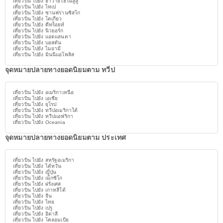
เที่ยวบิน ไปยัง ฮาวายโฮโนลูลู
เที่ยวบิน ไปยัง ไทเป
เที่ยวบิน ไปยัง ซานฟรานซิสโก
เที่ยวบิน ไปยัง โตเกียว
เที่ยวบิน ไปยัง ดีทร็อยท์
เที่ยวบิน ไปยัง นิวยอร์ก
เที่ยวบิน ไปยัง แอตแลนตา
เที่ยวบิน ไปยัง บอสตัน
เที่ยวบิน ไปยัง ไมอามี
เที่ยวบิน ไปยัง มินนีแอโพลิส
จุดหมายปลายทางยอดนิยมตาม ทวีป
เที่ยวบิน ไปยัง อเมริกาเหนือ
เที่ยวบิน ไปยัง เอเชีย
เที่ยวบิน ไปยัง ยุโรป
เที่ยวบิน ไปยัง ทวีปอเมริกาใต้
เที่ยวบิน ไปยัง ทวีปแอฟริกา
เที่ยวบิน ไปยัง Oceania
จุดหมายปลายทางยอดนิยมตาม ประเทศ
เที่ยวบิน ไปยัง สหรัฐอเมริกา
เที่ยวบิน ไปยัง ไต้หวัน
เที่ยวบิน ไปยัง ญี่ปุ่น
เที่ยวบิน ไปยัง เม็กซิโก
เที่ยวบิน ไปยัง ฝรั่งเศส
เที่ยวบิน ไปยัง เกาหลีใต้
เที่ยวบิน ไปยัง จีน
เที่ยวบิน ไปยัง ไทย
เที่ยวบิน ไปยัง เปรู
เที่ยวบิน ไปยัง อิตาลี
เที่ยวบิน ไปยัง โคลอมเบีย