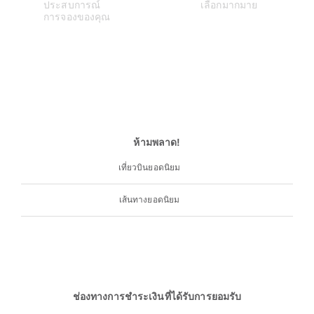
ห้ามพลาด!
เที่ยวบินยอดนิยม
เส้นทางยอดนิยม
ช่องทางการชำระเงินที่ได้รับการยอมรับ