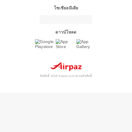
โซเชียลมีเดีย
ดาวน์โหลด
ลิขสิทธิ์ 2026 Airpaz.com สงวนลิขสิทธิ์