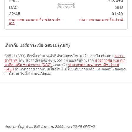
ธากา
ชาร์จาห์
DAC
SHJ
4ชม. 55นาที
22:45
01:40
ท่าอากาศยานนานาชาติฮาซรัท ชาห์จา
ท่าอากาศยานนานาชาติชาร์จาห์
ลาล
เกี่ยวกับ แอร์อาระเบีย G9511 (ABY)
G9511
(
ABY
) คือเที่ยวบินประจำที่ดำเนินการโดย
แอร์อาระเบีย
เชื่อมต่อ
ธากา -
ชาร์จาห์
โดยมีเวลาบินเฉลี่ย
4ชม. 55นาที
ออกเดินทางจาก
ท่าอากาศยานนานา
ชาติฮาซรัท ชาห์จาลาล (DAC)
และมาถึง
ท่าอากาศยานนานาชาติชาร์จาห์
(SHJ)
ค้นหาตารางเวลาแบบเรียลไทม์ เปรียบเทียบราคาตั๋ว และจองที่นั่งของคุณ
— ทั้งหมดในที่เดียวบน Airpaz
อัปเดตครั้งสุดท้ายเมื่อ
6 สิงหาคม 2569 เวลา 20:46 GMT+0