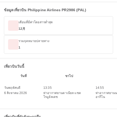
ข้อมูลเที่ยวบิน Philippine Airlines PR2986 (PAL)
เดือนที่มีค่าโดยสารต่ำสุด
12月
รวมจุดหมายปลายทาง
1
เที่ยวบินวันนี้
วันที่
ขาไป
วันพฤหัสบดี
13:35
14:55
6 สิงหาคม 2026
ท่าอากาศยานดาเนียล แซด
ท่าอากาศยานน
โรมูอัลเดซ
อากีโน
เที่ยวบินที่กำลังจะมาถึง