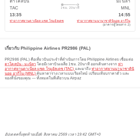
ตาโคลบัน
มะนิลา
TAC
MNL
1ชม. 20นาที
13:35
14:55
ท่าอากาศยานดาเนียล แซด โรมูอัลเดซ
ท่าอากาศยานนานาชาตินินอย อากีโน
(อาคารผู้โดยสาร 2)
เกี่ยวกับ Philippine Airlines PR2986 (PAL)
PR2986
(
PAL
) คือเที่ยวบินประจำที่ดำเนินการโดย
Philippine Airlines
เชื่อมต่อ
ตาโคลบัน - มะนิลา
โดยมีเวลาบินเฉลี่ย
1ชม. 20นาที
ออกเดินทางจาก
ท่า
อากาศยานดาเนียล แซด โรมูอัลเดซ (TAC)
และมาถึง
ท่าอากาศยานนานาชาตินิ
นอย อากีโน (MNL)
ค้นหาตารางเวลาแบบเรียลไทม์ เปรียบเทียบราคาตั๋ว และ
จองที่นั่งของคุณ — ทั้งหมดในที่เดียวบน Airpaz
อัปเดตครั้งสุดท้ายเมื่อ
6 สิงหาคม 2569 เวลา 19:42 GMT+0