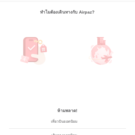
ทำไมต้องเดินทางกับ Airpaz?
ห้ามพลาด!
เที่ยวบินยอดนิยม