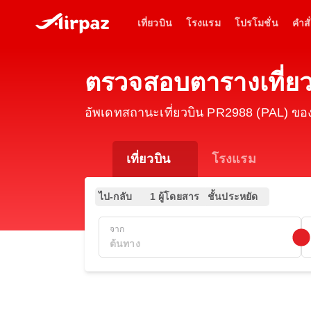
เที่ยวบิน
โรงแรม
โปรโมชั่น
คำสั่
ตรวจสอบตารางเที่ยว
อัพเดทสถานะเที่ยวบิน PR2988 (PAL) ของ Phi
เที่ยวบิน
โรงแรม
ไป-กลับ
1 ผู้โดยสาร
ชั้นประหยัด
จาก