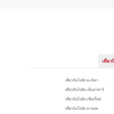
เที่ย
เที่ยวบินไปยัง มะนิลา
เที่ยวบินไปยัง เด็นปาซาร์
เที่ยวบินไปยัง เชียงใหม่
เที่ยวบินไปยัง ฮานอย