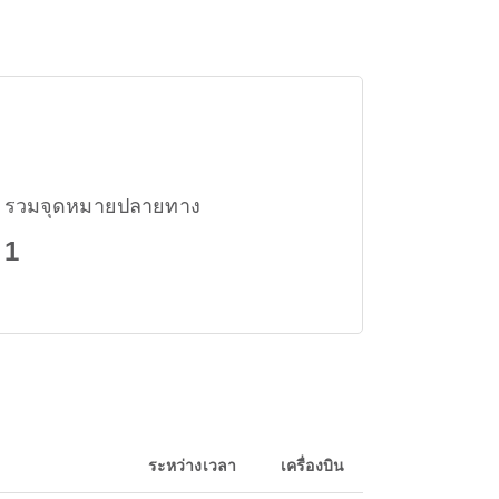
รวมจุดหมายปลายทาง
1
ระหว่างเวลา
เครื่องบิน