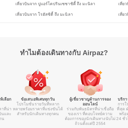
เที่ยวบินจาก ปูแอร์โตปรินเซซาซิตี้ ถึง มะนิลา
เที่ย
เที่ยวบินจาก โรฮัสซิตี้ ถึง มะนิลา
เที่ย
ทำไมต้องเดินทางกับ Airpaz?
ห้เลือก
ข้อเสนอพิเศษทุกวัน
ผู้เชี่ยวชาญด้านการจอง
บริการ
โปรโมชั่นรายวันที่หลาก
ออนไลน์
การให
าที่น่า
หลายพร้อมราคาที่แข่งขันได้
ร่วมกับพันธมิตรที่น่าเชื่อถือ
ที่สุด
บินและ
สำหรับนักเดินทางทุกคน
ของเรา ที่ตอบโจทย์ความ
พร้อ
้าน
ต้องการของนักเดินทางนับไม่
24 ชั่
ถ้วนตั้งแต่ปี 2554