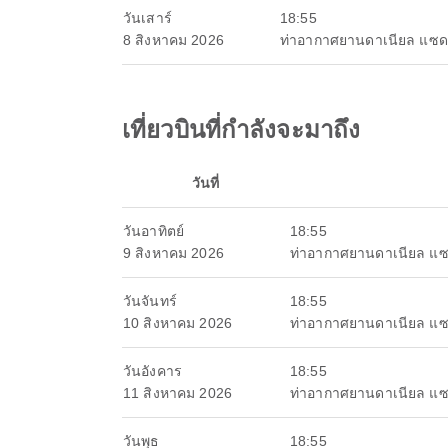
วันเสาร์
18:55
8 สิงหาคม 2026
ท่าอากาศยานดาเนียล แซด 
เที่ยวบินที่กำลังจะมาถึง
วันที่
วันอาทิตย์
18:55
9 สิงหาคม 2026
ท่าอากาศยานดาเนียล แซ
วันจันทร์
18:55
10 สิงหาคม 2026
ท่าอากาศยานดาเนียล แซ
วันอังคาร
18:55
11 สิงหาคม 2026
ท่าอากาศยานดาเนียล แซ
วันพุธ
18:55