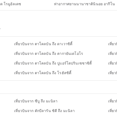
ด โรมูอัลเดซ
ท่าอากาศยานนานาชาตินินอย อากีโน
น
เที่ยวบินจาก ตาโคลบัน ถึง ดาเวาซิตี้
เที่ย
เที่ยวบินจาก ตาโคลบัน ถึง คากายันเดโอโร
เที่ย
เที่ยวบินจาก ตาโคลบัน ถึง ปูแอร์โตปรินเซซาซิตี้
เที่ย
เที่ยวบินจาก ตาโคลบัน ถึง โรฮัสซิตี้
เที่ย
เที่ยวบินจาก ซีบู ถึง มะนิลา
เที่ย
เที่ยวบินจาก ตักบีลารัน ซิตี ถึง มะนิลา
เที่ย