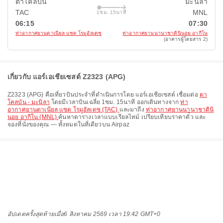
ตาโคลบัน
มะนิลา
TAC
MNL
1ชม. 15นาที
06:15
07:30
ท่าอากาศยานดาเนียล แซด โรมูอัลเดซ
ท่าอากาศยานนานาชาตินินอย อากีโน
(อาคารผู้โดยสาร 2)
เกี่ยวกับ แอร์เอเชียเซสต์ Z2323 (APG)
Z2323
(
APG
) คือเที่ยวบินประจำที่ดำเนินการโดย
แอร์เอเชียเซสต์
เชื่อมต่อ
ตา
โคลบัน - มะนิลา
โดยมีเวลาบินเฉลี่ย
1ชม. 15นาที
ออกเดินทางจาก
ท่า
อากาศยานดาเนียล แซด โรมูอัลเดซ (TAC)
และมาถึง
ท่าอากาศยานนานาชาตินิ
นอย อากีโน (MNL)
ค้นหาตารางเวลาแบบเรียลไทม์ เปรียบเทียบราคาตั๋ว และ
จองที่นั่งของคุณ — ทั้งหมดในที่เดียวบน Airpaz
อัปเดตครั้งสุดท้ายเมื่อ
6 สิงหาคม 2569 เวลา 19:42 GMT+0