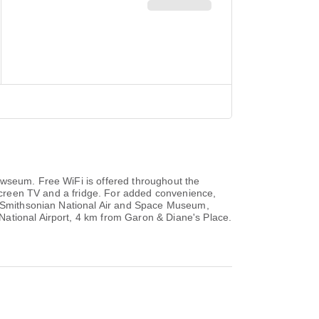
ewseum. Free WiFi is offered throughout the
t-screen TV and a fridge. For added convenience,
de Smithsonian National Air and Space Museum,
National Airport, 4 km from Garon & Diane's Place.