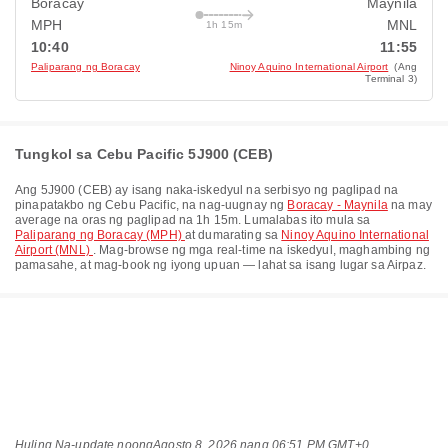
Boracay
Maynila
MPH
MNL
1h 15m
10:40
11:55
Paliparang ng Boracay
Ninoy Aquino International Airport
(Ang
Terminal 3)
Tungkol sa Cebu Pacific 5J900 (CEB)
Ang
5J900
(
CEB
) ay isang naka-iskedyul na serbisyo ng paglipad na
pinapatakbo ng
Cebu Pacific
, na nag-uugnay ng
Boracay - Maynila
na may
average na oras ng paglipad na
1h 15m
. Lumalabas ito mula sa
Paliparang ng Boracay (MPH)
at dumarating sa
Ninoy Aquino International
Airport (MNL)
. Mag-browse ng mga real-time na iskedyul, maghambing ng
pamasahe, at mag-book ng iyong upuan — lahat sa isang lugar sa Airpaz.
Huling Na-update noong
Agosto 8, 2026 nang 06:51 PM GMT+0