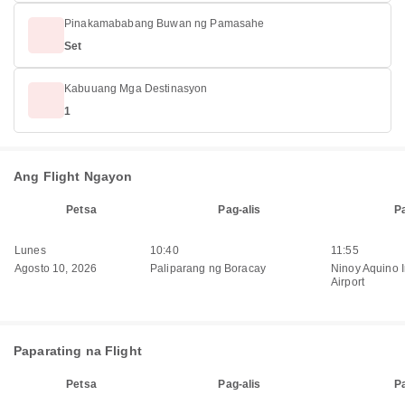
Pinakamababang Buwan ng Pamasahe
Set
Kabuuang Mga Destinasyon
1
Ang Flight Ngayon
Petsa
Pag-alis
P
Lunes
10:40
11:55
Agosto 10, 2026
Paliparang ng Boracay
Ninoy Aquino I
Airport
Paparating na Flight
Petsa
Pag-alis
P