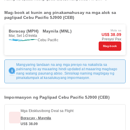
Mag-book at kunin ang pinakamahusay na mga alok sa
paglipad Cebu Pacific 5J900 (CEB)
Boracay (MPH)
Maynila (MNL)
Mula sa
US$ 38.09
Mar, Set 1
DIrekta
Presyo/ Pax
Cebu Pacific
Mag-book
Mangyaring tandaan na ang mga presyo na nakalista sa
pahinang ito ay maaaring hindi updated at maaaring magbago
nang walang paunang abiso. Sinisikap naming magbigay ng
pinakatumpak at kasalukuyang impormasyon.
Impormasyon ng Paglipad Cebu Pacific 5J900 (CEB)
Mga Eksklusibong Deal sa Flight
Boracay - Maynila
US$ 38.09