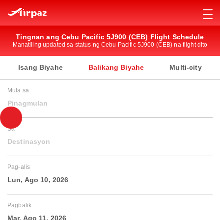
Tingnan ang Cebu Pacific 5J900 (CEB) Flight Schedule
Manatiling updated sa status ng Cebu Pacific 5J900 (CEB) na flight dito
Isang Biyahe
Balikang Biyahe
Multi-city
Mula sa
Pinagmulan
Sa
Destinasyon
Pag-alis
Lun, Ago 10, 2026
Pagbalik
Mar, Ago 11, 2026