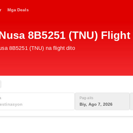
r
Mga Deals
Nusa 8B5251 (TNU) Flight
usa 8B5251 (TNU) na flight dito
a
Pag-alis
Biy, Ago 7, 2026