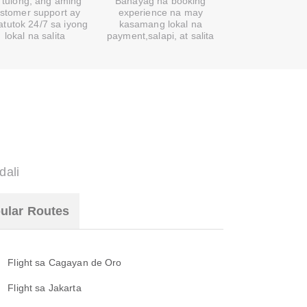
 tulong, ang aming
Banayag na booking
stomer support ay
experience na may
atutok 24/7 sa iyong
kasamang lokal na
lokal na salita
payment,salapi, at salita
dali
ular Routes
Flight sa Cagayan de Oro
Flight sa Jakarta