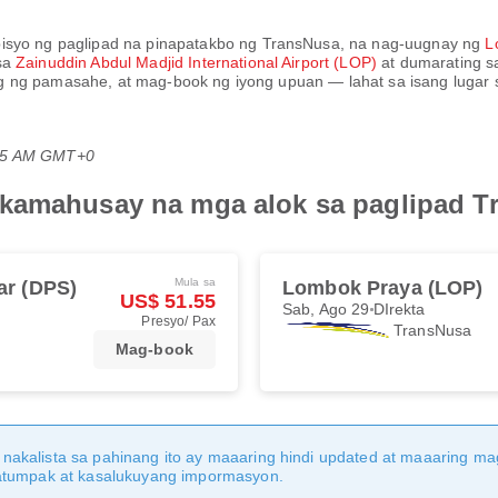
rbisyo ng paglipad na pinapatakbo ng
TransNusa
, na nag-uugnay ng
L
 sa
Zainuddin Abdul Madjid International Airport (LOP)
at dumarating 
 ng pamasahe, at mag-book ng iyong upuan — lahat sa isang lugar s
:15 AM GMT+0
akamahusay na mga alok sa paglipad T
Mula sa
ar (DPS)
Lombok Praya (LOP)
US$ 51.55
Sab, Ago 29
DIrekta
Presyo/ Pax
TransNusa
Mag-book
nakalista sa pahinang ito ay maaaring hindi updated at maaaring 
katumpak at kasalukuyang impormasyon.