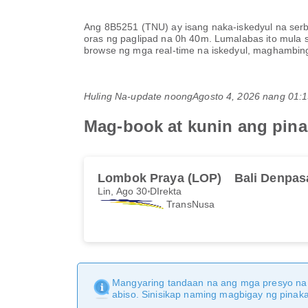
Ang
8B5251
(
TNU
) ay isang naka-iskedyul na se
oras ng paglipad na
0h 40m
. Lumalabas ito mula
browse ng mga real-time na iskedyul, maghambing
Huling Na-update noong
Agosto 4, 2026 nang 01
Mag-book at kunin ang pin
Lombok Praya (LOP)
Bali Denpas
Lin, Ago 30
DIrekta
TransNusa
Mangyaring tandaan na ang mga presyo na 
abiso. Sinisikap naming magbigay ng pina