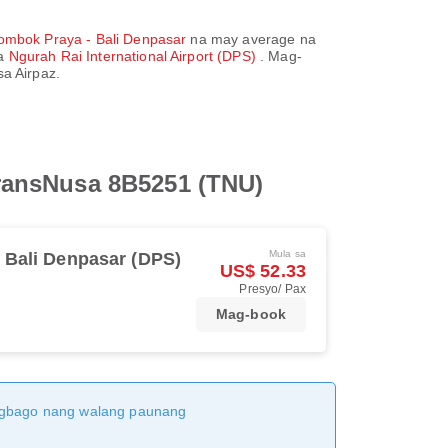
ombok Praya - Bali Denpasar
na may average na
sa
Ngurah Rai International Airport (DPS)
. Mag-
a Airpaz.
ransNusa 8B5251 (TNU)
Mula sa
Bali Denpasar (DPS)
US$ 52.33
Presyo/ Pax
Mag-book
magbago nang walang paunang