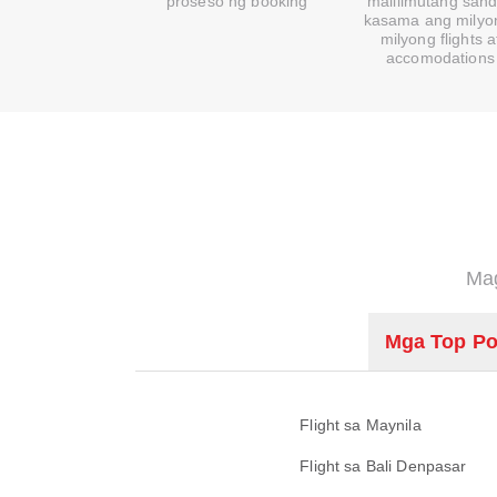
proseso ng booking
malilimutang sand
kasama ang milyo
milyong flights a
accomodations
Mag
Mga Top Po
Flight sa Maynila
Flight sa Bali Denpasar