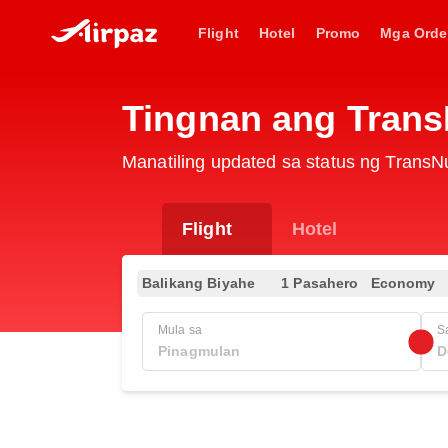
Flight
Hotel
Promo
Mga Orde
Tingnan ang Trans
Manatiling updated sa status ng TransN
Flight
Hotel
Balikang Biyahe
1 Pasahero
Economy
Mula sa
S