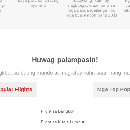
ali
kaya para sa lahat ng
katuwang, kami ay
ng
ng-
byahero
nagbibigay-daan para sa
cu
t
mga pangangailangan ng
nak
mga byare noon pang 2011
Huwag palampasin!
libot sa buong mundo at mag-stay kahit saan nang ma
pular Flights
Mga Top Pop
Flight sa Bangkok
Flight sa Kuala Lumpur