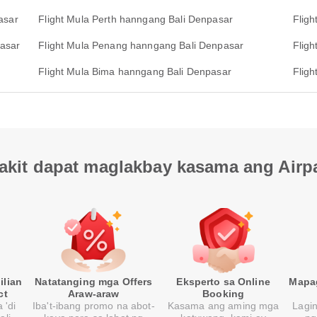
asar
Flight Mula Perth hanngang Bali Denpasar
Flig
pasar
Flight Mula Penang hanngang Bali Denpasar
Flig
Flight Mula Bima hanngang Bali Denpasar
Flig
akit dapat maglakbay kasama ang Airp
ilian
Natatanging mga Offers
Eksperto sa Online
Mapa
ct
Araw-araw
Booking
 'di
Iba't-ibang promo na abot-
Kasama ang aming mga
Lagi