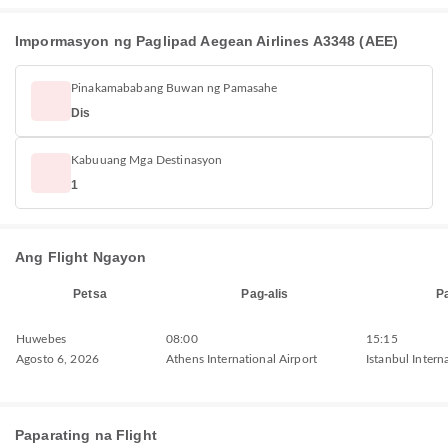
Impormasyon ng Paglipad Aegean Airlines A3348 (AEE)
Pinakamababang Buwan ng Pamasahe
Dis
Kabuuang Mga Destinasyon
1
Ang Flight Ngayon
Petsa
Pag-alis
P
Huwebes
08:00
15:15
Agosto 6, 2026
Athens International Airport
Istanbul Intern
Paparating na Flight