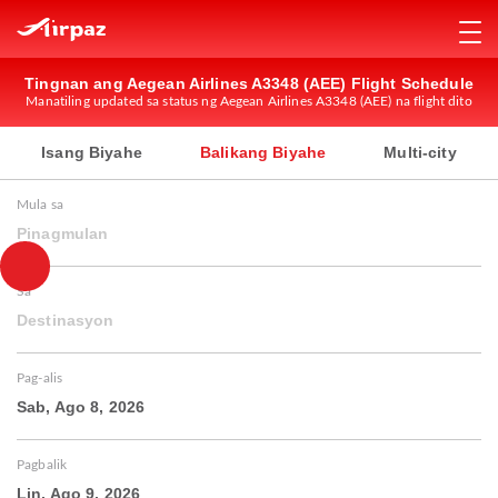
Tingnan ang Aegean Airlines A3348 (AEE) Flight Schedule
Manatiling updated sa status ng Aegean Airlines A3348 (AEE) na flight dito
Isang Biyahe
Balikang Biyahe
Multi-city
Mula sa
Pinagmulan
Sa
Destinasyon
Pag-alis
Sab, Ago 8, 2026
Pagbalik
Lin, Ago 9, 2026