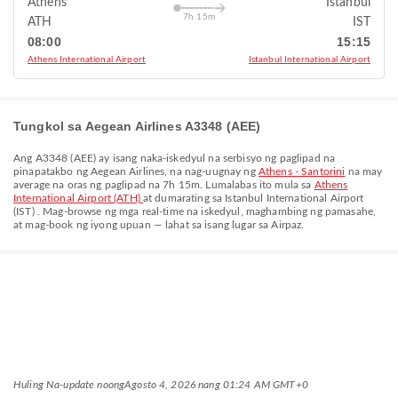
Athens
İstanbul
7h 15m
ATH
IST
08:00
15:15
Athens International Airport
Istanbul International Airport
Tungkol sa Aegean Airlines A3348 (AEE)
Ang
A3348
(
AEE
) ay isang naka-iskedyul na serbisyo ng paglipad na
pinapatakbo ng
Aegean Airlines
, na nag-uugnay ng
Athens - Santorini
na may
average na oras ng paglipad na
7h 15m
. Lumalabas ito mula sa
Athens
International Airport (ATH)
at dumarating sa
Istanbul International Airport
(IST)
. Mag-browse ng mga real-time na iskedyul, maghambing ng pamasahe,
at mag-book ng iyong upuan — lahat sa isang lugar sa Airpaz.
Huling Na-update noong
Agosto 4, 2026 nang 01:24 AM GMT+0