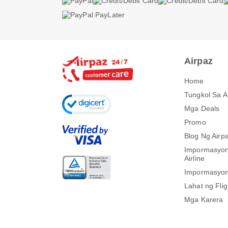
Airpaz
Home
Tungkol Sa 
Mga Deals
Promo
Blog Ng Airp
Impormasyon
Airline
Impormasyon
Lahat ng Flig
Mga Karera