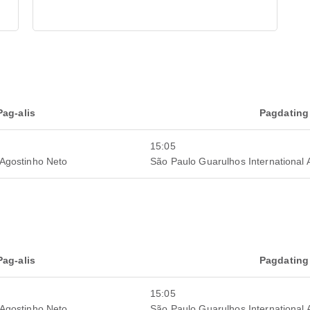
Pag-alis
Pagdating
15:05
 Agostinho Neto
São Paulo Guarulhos International A
Pag-alis
Pagdating
15:05
 Agostinho Neto
São Paulo Guarulhos International A