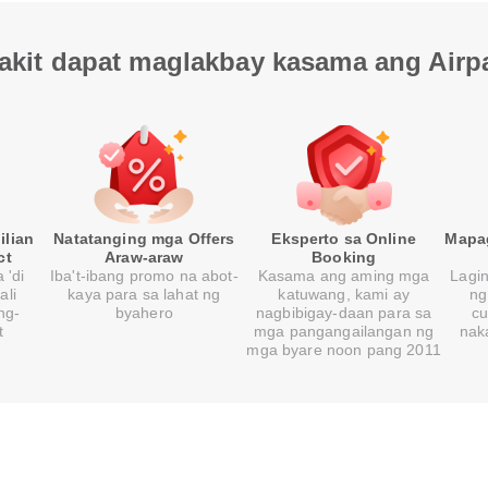
akit dapat maglakbay kasama ang Airp
ilian
Natatanging mga Offers
Eksperto sa Online
Mapa
ct
Araw-araw
Booking
 'di
Iba't-ibang promo na abot-
Kasama ang aming mga
Lagi
ali
kaya para sa lahat ng
katuwang, kami ay
ng
ng-
byahero
nagbibigay-daan para sa
cu
t
mga pangangailangan ng
nak
mga byare noon pang 2011