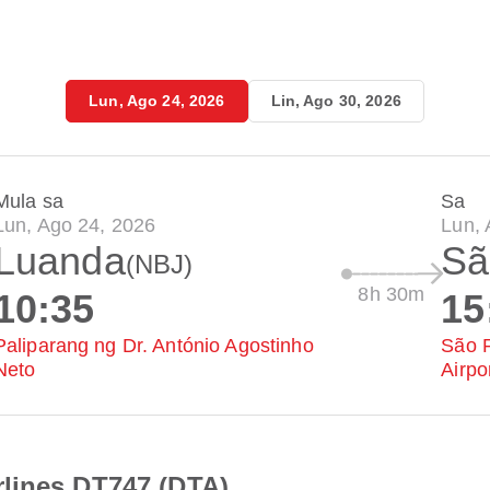
Lun, Ago 24, 2026
Lin, Ago 30, 2026
Mula sa
Sa
Lun, Ago 24, 2026
Lun, 
Luanda
Sã
(NBJ)
8h 30m
10:35
15
Paliparang ng Dr. António Agostinho
São P
Neto
Airpo
lines DT747 (DTA)