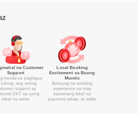
az
gmahal na Customer
Local Booking
Support
Excitement sa Buong
ng handa sa pagbigay
Mundo
 tulong, ang aming
Banayag na booking
stomer support ay
experience na may
atutok 24/7 sa iyong
kasamang lokal na
lokal na salita
payment,salapi, at salita