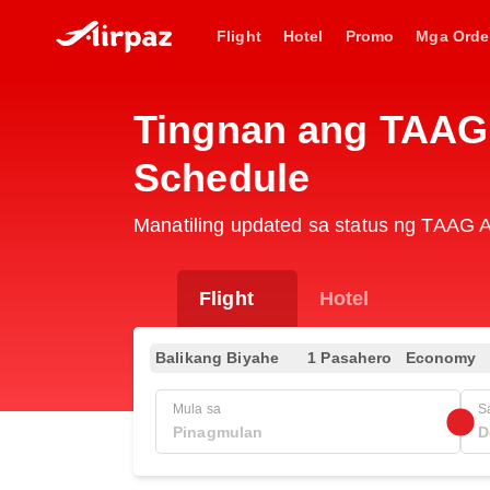
Flight
Hotel
Promo
Mga Orde
Tingnan ang TAAG 
Schedule
Manatiling updated sa status ng TAAG An
Flight
Hotel
Balikang Biyahe
1 Pasahero
Economy
Mula sa
S