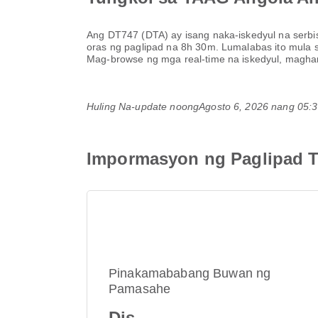
Ang
DT747
(
DTA
) ay isang naka-iskedyul na serb
oras ng paglipad na
8h 30m
. Lumalabas ito mula
Mag-browse ng mga real-time na iskedyul, magha
Huling Na-update noong
Agosto 6, 2026 nang 05
Impormasyon ng Paglipad T
Pinakamababang Buwan ng
Pamasahe
Dis