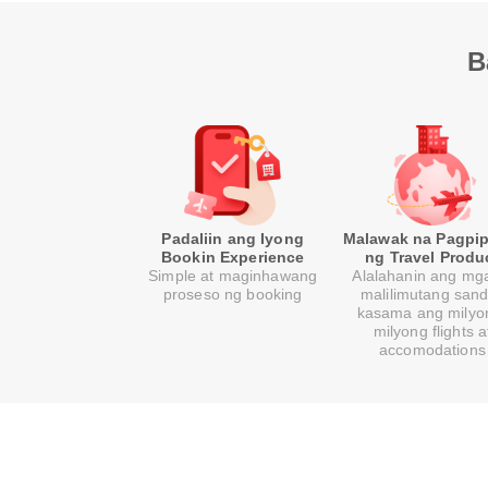
B
Padaliin ang Iyong
Malawak na Pagpip
Bookin Experience
ng Travel Produ
Simple at maginhawang
Alalahanin ang mga
proseso ng booking
malilimutang sand
kasama ang milyo
milyong flights a
accomodations