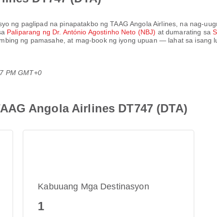
isyo ng paglipad na pinapatakbo ng
TAAG Angola Airlines
, na nag-uu
 sa
Paliparang ng Dr. António Agostinho Neto (NBJ)
at dumarating sa
S
mbing ng pamasahe, at mag-book ng iyong upuan — lahat sa isang lu
:37 PM GMT+0
AAG Angola Airlines DT747 (DTA)
Kabuuang Mga Destinasyon
1