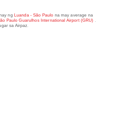
gnay ng
Luanda - São Paulo
na may average na
ão Paulo Guarulhos International Airport (GRU)
.
gar sa Airpaz.