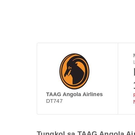
TAAG Angola Airlines
DT747
Tungkol sa TAAG Angola Air