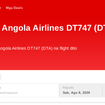
r
Mga Deals
Angola Airlines DT747 (DT
gola Airlines DT747 (DTA) na flight dito
a
Pag-alis
Sab, Ago 8, 2026