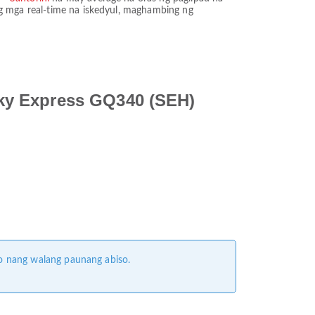
 mga real-time na iskedyul, maghambing ng
ky Express GQ340 (SEH)
o nang walang paunang abiso.