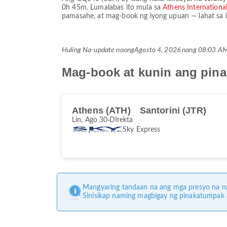
0h 45m
. Lumalabas ito mula sa
Athens Internationa
pamasahe, at mag-book ng iyong upuan — lahat sa is
Huling Na-update noong
Agosto 4, 2026 nang 08:03 
Mag-book at kunin ang pin
Athens (ATH)
Santorini (JTR)
Lin, Ago 30
DIrekta
Sky Express
Mangyaring tandaan na ang mga presyo na na
Sinisikap naming magbigay ng pinakatumpak