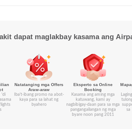
akit dapat maglakbay kasama ang Airp
ilian
Natatanging mga Offers
Eksperto sa Online
Mapa
ct
Araw-araw
Booking
'di
Iba't-ibang promo na abot-
Kasama ang aming mga
Lagin
kasama
kaya para sa lahat ng
katuwang, kami ay
tulon
lights
byahero
nagbibigay-daan para sa mga
supp
s
pangangailangan ng mga
sa 
byare noon pang 2011