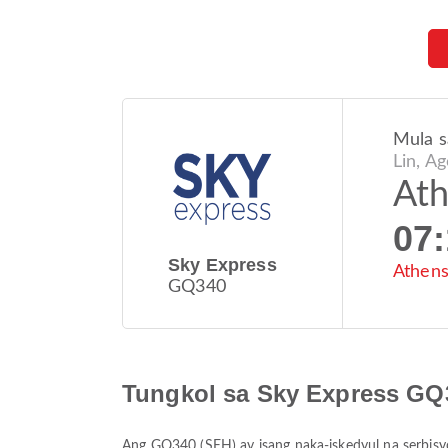
Mula s
Lin, A
At
07
Sky Express
Athens
GQ340
Tungkol sa Sky Express GQ
Ang
GQ340
(
SEH
) ay isang naka-iskedyul na serbi