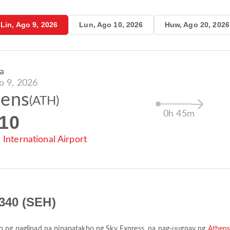
Lin, Ago 9, 2026
Lun, Ago 10, 2026
Huw, Ago 20, 2026
a
go 9, 2026
hens
(ATH)
0h 45m
:10
 International Airport
340 (SEH)
syo ng paglipad na pinapatakbo ng
Sky Express
, na nag-uugnay ng
Athens