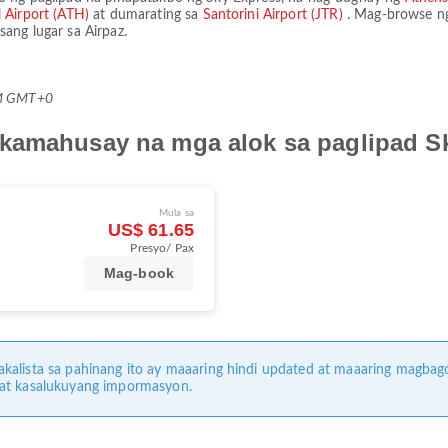
l Airport (ATH)
at dumarating sa
Santorini Airport (JTR)
. Mag-browse ng
ang lugar sa Airpaz.
AM GMT+0
akamahusay na mga alok sa paglipad S
Mula sa
US$ 61.65
Presyo/ Pax
Mag-book
kalista sa pahinang ito ay maaaring hindi updated at maaaring magbag
 at kasalukuyang impormasyon.