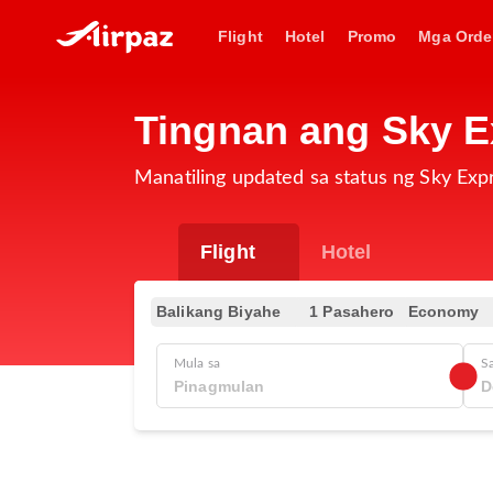
Flight
Hotel
Promo
Mga Orde
Tingnan ang Sky E
Manatiling updated sa status ng Sky Exp
Flight
Hotel
Balikang Biyahe
1 Pasahero
Economy
Mula sa
S