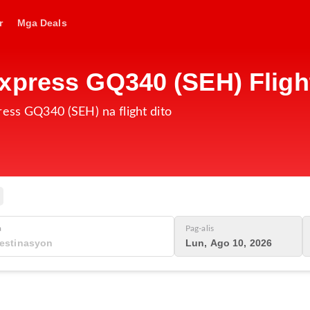
r
Mga Deals
xpress GQ340 (SEH) Fligh
ress GQ340 (SEH) na flight dito
a
Pag-alis
Lun, Ago 10, 2026