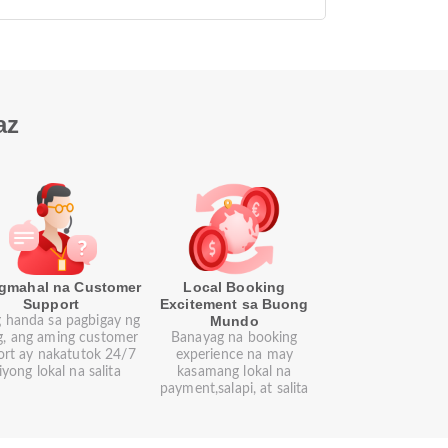
az
gmahal na Customer
Local Booking
Support
Excitement sa Buong
Mundo
g handa sa pagbigay ng
g, ang aming customer
Banayag na booking
ort ay nakatutok 24/7
experience na may
iyong lokal na salita
kasamang lokal na
payment,salapi, at salita