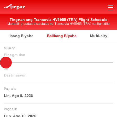
Tingnan ang Transavia HV5955 (TRA) Flight Schedule
Manatiling updated sa status ng Transavia HV5955 (TRA) na flight dito
Isang Biyahe
Balikang Biyahe
Multi-city
Mula sa
Pinagmulan
Sa
Destinasyon
Pag-alis
Lin, Ago 9, 2026
Pagbalik
Lun, Ago 10, 2026