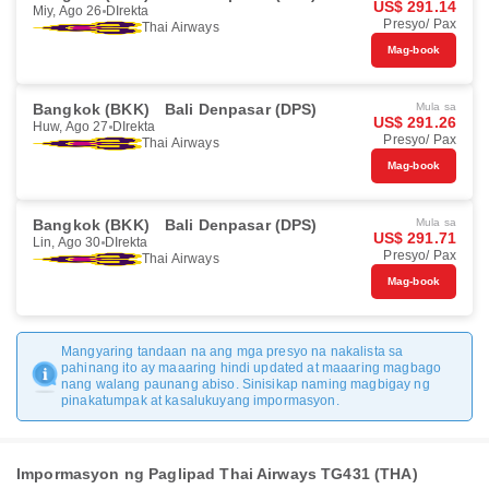
US$ 291.14
Miy, Ago 26
DIrekta
Presyo/ Pax
Thai Airways
Mag-book
Bangkok (BKK)
Bali Denpasar (DPS)
Mula sa
US$ 291.26
Huw, Ago 27
DIrekta
Presyo/ Pax
Thai Airways
Mag-book
Bangkok (BKK)
Bali Denpasar (DPS)
Mula sa
US$ 291.71
Lin, Ago 30
DIrekta
Presyo/ Pax
Thai Airways
Mag-book
Mangyaring tandaan na ang mga presyo na nakalista sa
pahinang ito ay maaaring hindi updated at maaaring magbago
nang walang paunang abiso. Sinisikap naming magbigay ng
pinakatumpak at kasalukuyang impormasyon.
Impormasyon ng Paglipad Thai Airways TG431 (THA)