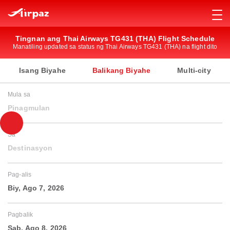
Tingnan ang Thai Airways TG431 (THA) Flight Schedule
Manatiling updated sa status ng Thai Airways TG431 (THA) na flight dito
Isang Biyahe
Balikang Biyahe
Multi-city
Mula sa
Pinagmulan
Sa
Destinasyon
Pag-alis
Biy, Ago 7, 2026
Pagbalik
Sab, Ago 8, 2026