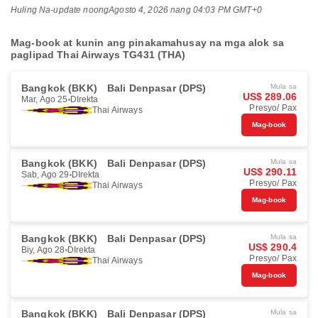
Huling Na-update noong
Agosto 4, 2026 nang 04:03 PM GMT+0
Mag-book at kunin ang pinakamahusay na mga alok sa
paglipad Thai Airways TG431 (THA)
Bangkok (BKK)
Bali Denpasar (DPS)
Mula sa
US$ 289.06
Mar, Ago 25
DIrekta
Presyo/ Pax
Thai Airways
Mag-book
Bangkok (BKK)
Bali Denpasar (DPS)
Mula sa
US$ 290.11
Sab, Ago 29
DIrekta
Presyo/ Pax
Thai Airways
Mag-book
Bangkok (BKK)
Bali Denpasar (DPS)
Mula sa
US$ 290.4
Biy, Ago 28
DIrekta
Presyo/ Pax
Thai Airways
Mag-book
Bangkok (BKK)
Bali Denpasar (DPS)
Mula sa