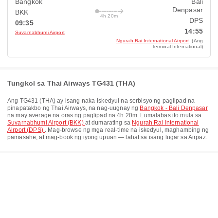
Bangkok
Bali
Denpasar
BKK
4h 20m
DPS
09:35
14:55
Suvarnabhumi Airport
Ngurah Rai International Airport
(Ang
Terminal International)
Tungkol sa Thai Airways TG431 (THA)
Ang
TG431
(
THA
) ay isang naka-iskedyul na serbisyo ng paglipad na
pinapatakbo ng
Thai Airways
, na nag-uugnay ng
Bangkok - Bali Denpasar
na may average na oras ng paglipad na
4h 20m
. Lumalabas ito mula sa
Suvarnabhumi Airport (BKK)
at dumarating sa
Ngurah Rai International
Airport (DPS)
. Mag-browse ng mga real-time na iskedyul, maghambing ng
pamasahe, at mag-book ng iyong upuan — lahat sa isang lugar sa Airpaz.