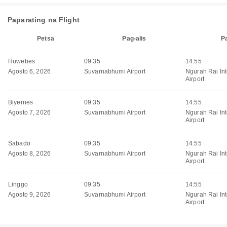
Paparating na Flight
Petsa
Pag-alis
P
Huwebes
09:35
14:55
Agosto 6, 2026
Suvarnabhumi Airport
Ngurah Rai Int
Airport
Biyernes
09:35
14:55
Agosto 7, 2026
Suvarnabhumi Airport
Ngurah Rai Int
Airport
Sabado
09:35
14:55
Agosto 8, 2026
Suvarnabhumi Airport
Ngurah Rai Int
Airport
Linggo
09:35
14:55
Agosto 9, 2026
Suvarnabhumi Airport
Ngurah Rai Int
Airport