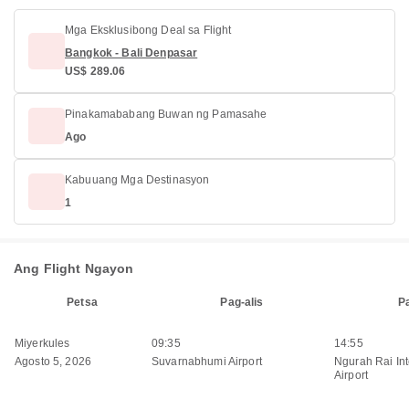
Mga Eksklusibong Deal sa Flight
Bangkok - Bali Denpasar
US$ 289.06
Pinakamababang Buwan ng Pamasahe
Ago
Kabuuang Mga Destinasyon
1
Ang Flight Ngayon
Petsa
Pag-alis
P
Miyerkules
09:35
14:55
Agosto 5, 2026
Suvarnabhumi Airport
Ngurah Rai Int
Airport