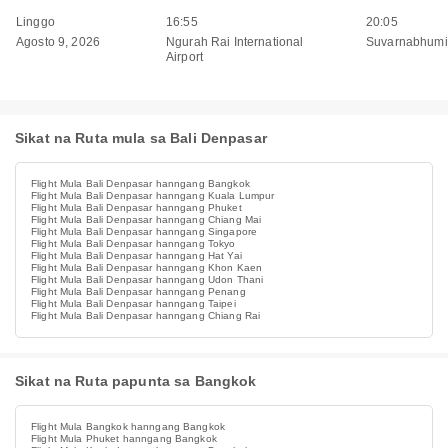
Linggo
16:55
20:05
Agosto 9, 2026
Ngurah Rai International
Suvarnabhumi 
Airport
Sikat na Ruta mula sa Bali Denpasar
Flight Mula Bali Denpasar hanngang Bangkok
Flight Mula Bali Denpasar hanngang Kuala Lumpur
Flight Mula Bali Denpasar hanngang Phuket
Flight Mula Bali Denpasar hanngang Chiang Mai
Flight Mula Bali Denpasar hanngang Singapore
Flight Mula Bali Denpasar hanngang Tokyo
Flight Mula Bali Denpasar hanngang Hat Yai
Flight Mula Bali Denpasar hanngang Khon Kaen
Flight Mula Bali Denpasar hanngang Udon Thani
Flight Mula Bali Denpasar hanngang Penang
Flight Mula Bali Denpasar hanngang Taipei
Flight Mula Bali Denpasar hanngang Chiang Rai
Sikat na Ruta papunta sa Bangkok
Flight Mula Bangkok hanngang Bangkok
Flight Mula Phuket hanngang Bangkok