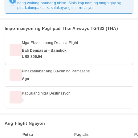
nang walang paunang abiso. Sinisikap naming magbigay ng
pinakatumpak at kasalukuyang impormasyon.
Impormasyon ng Paglipad Thai Airways TG432 (THA)
Mga Eksklusibong Deal sa Flight
Bali Denpasar - Bangkok
US$ 306.94
Pinakamababang Buwan ng Pamasahe
Ago
Kabuuang Mga Destinasyon
1
Ang Flight Ngayon
Petsa
Pag-alis
P