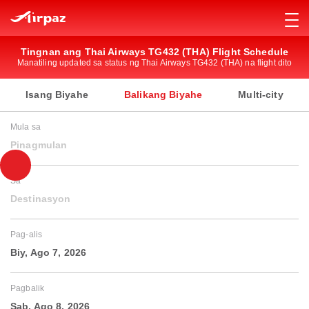
Tingnan ang Thai Airways TG432 (THA) Flight Schedule
Manatiling updated sa status ng Thai Airways TG432 (THA) na flight dito
Isang Biyahe
Balikang Biyahe
Multi-city
Mula sa
Pinagmulan
Sa
Destinasyon
Pag-alis
Biy, Ago 7, 2026
Pagbalik
Sab, Ago 8, 2026