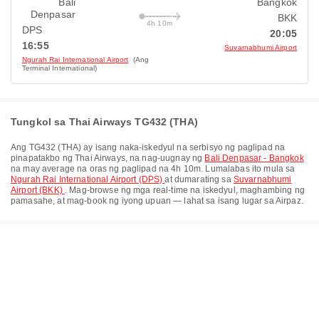
Bali
Bangkok
Denpasar
BKK
4h 10m
DPS
20:05
16:55
Suvarnabhumi Airport
Ngurah Rai International Airport
(Ang
Terminal International)
Tungkol sa Thai Airways TG432 (THA)
Ang
TG432
(
THA
) ay isang naka-iskedyul na serbisyo ng paglipad na
pinapatakbo ng
Thai Airways
, na nag-uugnay ng
Bali Denpasar - Bangkok
na may average na oras ng paglipad na
4h 10m
. Lumalabas ito mula sa
Ngurah Rai International Airport (DPS)
at dumarating sa
Suvarnabhumi
Airport (BKK)
. Mag-browse ng mga real-time na iskedyul, maghambing ng
pamasahe, at mag-book ng iyong upuan — lahat sa isang lugar sa Airpaz.