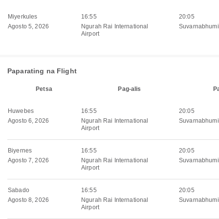
Miyerkules
16:55
20:05
Agosto 5, 2026
Ngurah Rai International
Suvarnabhumi 
Airport
Paparating na Flight
Petsa
Pag-alis
P
Huwebes
16:55
20:05
Agosto 6, 2026
Ngurah Rai International
Suvarnabhumi 
Airport
Biyernes
16:55
20:05
Agosto 7, 2026
Ngurah Rai International
Suvarnabhumi 
Airport
Sabado
16:55
20:05
Agosto 8, 2026
Ngurah Rai International
Suvarnabhumi 
Airport