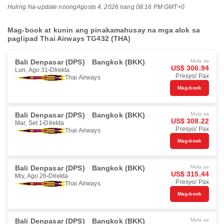
Huling Na-update noong
Agosto 4, 2026 nang 08:16 PM GMT+0
Mag-book at kunin ang pinakamahusay na mga alok sa
paglipad Thai Airways TG432 (THA)
Bali Denpasar (DPS)
Bangkok (BKK)
Mula sa
US$ 306.94
Lun, Ago 31
DIrekta
Presyo/ Pax
Thai Airways
Mag-book
Bali Denpasar (DPS)
Bangkok (BKK)
Mula sa
US$ 308.22
Mar, Set 1
DIrekta
Presyo/ Pax
Thai Airways
Mag-book
Bali Denpasar (DPS)
Bangkok (BKK)
Mula sa
US$ 315.44
Miy, Ago 26
DIrekta
Presyo/ Pax
Thai Airways
Mag-book
Bali Denpasar (DPS)
Bangkok (BKK)
Mula sa