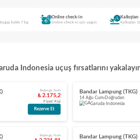
Online check-in
Kalkıştan
 bagajı hakkı 7 kg
Online check-in için uygun
Kalkıştan 1
ruda Indonesia uçuş fırsatlarını yakalayı
Başlangıç fiyatı
K)
Bandar Lampung (TKG)
₺ 2.175,2
14 Ağu Cum
Doğrudan
Fiyat/ Kişi
Garuda Indonesia
Rezerve Et
Başlangıç fiyatı
K)
Bandar Lampung (TKG)