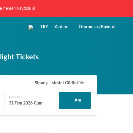
 ve hemen kaydolun!
TRY
Yardım
Oturum aç/Kayıt ol
ight Tickets
Sipariş Listesini Görüntüle
Dönüş
Ara
31 Tem 2026 Cum