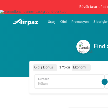
Büyük tasarruf edi
Uçuş
Otel
Promosyon
Siparişler
Find 
Gidiş Dönüş
Ekonomi
1 Yolcu
Nereden