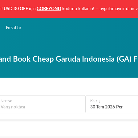
n!
USD 30 OFF
için
GOBEYOND
kodunu kullanın! – uygulamayı indirin
Fırsatlar
and Book Cheap Garuda Indonesia (GA) Fl
Nereye
Kalkış
30 Tem 2026 Per