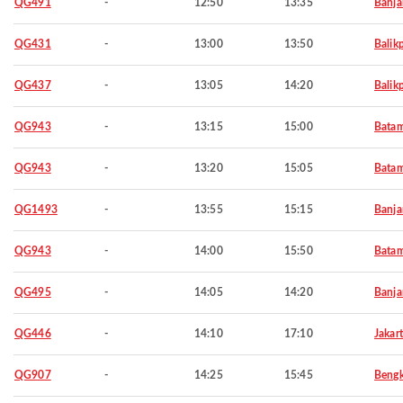
QG491
-
12:50
13:35
Banja
QG431
-
13:00
13:50
Balik
QG437
-
13:05
14:20
Balik
QG943
-
13:15
15:00
Bata
QG943
-
13:20
15:05
Bata
QG1493
-
13:55
15:15
Banja
QG943
-
14:00
15:50
Bata
QG495
-
14:05
14:20
Banja
QG446
-
14:10
17:10
Jakar
QG907
-
14:25
15:45
Bengk