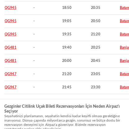
QG945
-
18:50
20:35
Bata
QG945
-
19:05
20:50
Bata
QG945
-
19:35
21:20
Bata
QG481
-
19:40
20:25
Banja
QG481
-
20:00
20:45
Banja
QG947
-
21:20
23:05
Bata
QG947
-
21:45
23:30
Bata
Gezginler Citilink Uçak Bileti Rezervasyonları İçin Neden Airpaz'ı
Seçiyor
Seyahatinizi planlamanın, seyahatin kendisi kadar keyifli olması gerektiğine
inanıyoruz. Dünya çapında milyonlarca gezgin, sorunsuz ve bütçe dostu bir
rezervasyon deneyimi için Airpaz'a güveniyor. Bizimle rezervasyon