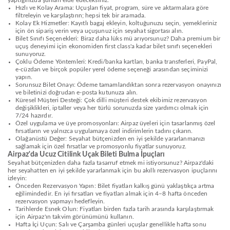
yaptığınızda şunları elde edeceksiniz:
Hızlı ve Kolay Arama: Uçuşları fiyat, program, süre ve aktarmalara göre
filtreleyin ve karşılaştırın; hepsi tek bir aramada.
Kolay Ek Hizmetler: Kayıtlı bagaj ekleyin, koltuğunuzu seçin, yemekleriniz
için ön sipariş verin veya uçuşunuz için seyahat sigortası alın.
Bilet Sınıfı Seçenekleri: Biraz daha lüks mü arıyorsunuz? Daha premium bir
uçuş deneyimi için ekonomiden first class'a kadar bilet sınıfı seçenekleri
sunuyoruz.
Çoklu Ödeme Yöntemleri: Kredi/banka kartları, banka transferleri, PayPal,
e-cüzdan ve birçok popüler yerel ödeme seçeneği arasından seçiminizi
yapın.
Sorunsuz Bilet Onayı: Ödeme tamamlandıktan sonra rezervasyon onayınızı
ve biletinizi doğrudan e-posta kutunuza alın.
Küresel Müşteri Desteği: Çok dilli müşteri destek ekibimiz rezervasyon
değişiklikleri, iptaller veya her türlü sorunuzda size yardımcı olmak için
7/24 hazırdır.
Özel uygulama ve üye promosyonları: Airpaz üyeleri için tasarlanmış özel
fırsatların ve yalnızca uygulamaya özel indirimlerin tadını çıkarın.
Olağanüstü Değer: Seyahat bütçenizden en iyi şekilde yararlanmanızı
sağlamak için özel fırsatlar ve promosyonlu fiyatlar sunuyoruz.
Airpaz'da Ucuz Citilink Uçak Bileti Bulma İpuçları
Seyahat bütçenizden daha fazla tasarruf etmek mi istiyorsunuz? Airpaz'daki
her seyahatten en iyi şekilde yararlanmak için bu akıllı rezervasyon ipuçlarını
izleyin:
Önceden Rezervasyon Yapın: Bilet fiyatları kalkış günü yaklaştıkça artma
eğilimindedir. En iyi fırsatları ve fiyatları almak için 4–8 hafta önceden
rezervasyon yapmayı hedefleyin.
Tarihlerde Esnek Olun: Fiyatları birden fazla tarih arasında karşılaştırmak
için Airpaz'ın takvim görünümünü kullanın.
Hafta İçi Uçun: Salı ve Çarşamba günleri uçuşlar genellikle hafta sonu