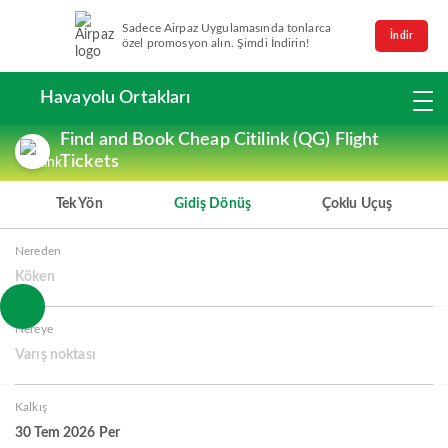
Sadece Airpaz Uygulamasında tonlarca
İndir
özel promosyon alın. Şimdi İndirin!
Havayolu Ortakları
Find and Book Cheap Citilink (QG) Flight
Tickets
Tek Yön
Gidiş Dönüş
Çoklu Uçuş
Nereden
Köken
Nereye
Varış noktası
Kalkış
30 Tem 2026 Per