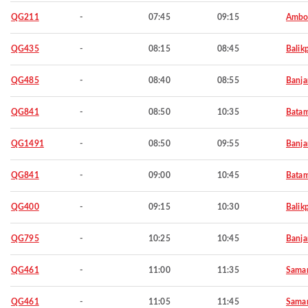
QG211
-
07:45
09:15
Ambo
QG435
-
08:15
08:45
Balik
QG485
-
08:40
08:55
Banja
QG841
-
08:50
10:35
Bata
QG1491
-
08:50
09:55
Banja
QG841
-
09:00
10:45
Bata
QG400
-
09:15
10:30
Balik
QG795
-
10:25
10:45
Banja
QG461
-
11:00
11:35
Samar
QG461
-
11:05
11:45
Samar