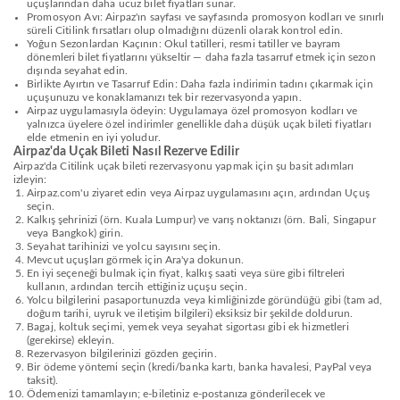
uçuşlarından daha ucuz bilet fiyatları sunar.
Promosyon Avı: Airpaz'ın sayfası ve sayfasında promosyon kodları ve sınırlı
süreli Citilink fırsatları olup olmadığını düzenli olarak kontrol edin.
Yoğun Sezonlardan Kaçının: Okul tatilleri, resmi tatiller ve bayram
dönemleri bilet fiyatlarını yükseltir — daha fazla tasarruf etmek için sezon
dışında seyahat edin.
Birlikte Ayırtın ve Tasarruf Edin: Daha fazla indirimin tadını çıkarmak için
uçuşunuzu ve konaklamanızı tek bir rezervasyonda yapın.
Airpaz uygulamasıyla ödeyin: Uygulamaya özel promosyon kodları ve
yalnızca üyelere özel indirimler genellikle daha düşük uçak bileti fiyatları
elde etmenin en iyi yoludur.
Airpaz'da Uçak Bileti Nasıl Rezerve Edilir
Airpaz'da Citilink uçak bileti rezervasyonu yapmak için şu basit adımları
izleyin:
Airpaz.com'u ziyaret edin veya Airpaz uygulamasını açın, ardından Uçuş
seçin.
Kalkış şehrinizi (örn. Kuala Lumpur) ve varış noktanızı (örn. Bali, Singapur
veya Bangkok) girin.
Seyahat tarihinizi ve yolcu sayısını seçin.
Mevcut uçuşları görmek için Ara'ya dokunun.
En iyi seçeneği bulmak için fiyat, kalkış saati veya süre gibi filtreleri
kullanın, ardından tercih ettiğiniz uçuşu seçin.
Yolcu bilgilerini pasaportunuzda veya kimliğinizde göründüğü gibi (tam ad,
doğum tarihi, uyruk ve iletişim bilgileri) eksiksiz bir şekilde doldurun.
Bagaj, koltuk seçimi, yemek veya seyahat sigortası gibi ek hizmetleri
(gerekirse) ekleyin.
Rezervasyon bilgilerinizi gözden geçirin.
Bir ödeme yöntemi seçin (kredi/banka kartı, banka havalesi, PayPal veya
taksit).
Ödemenizi tamamlayın; e-biletiniz e-postanıza gönderilecek ve