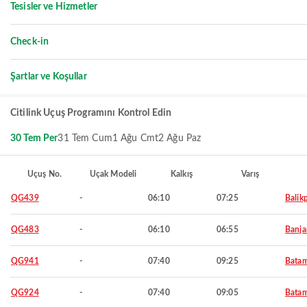
Tesisler ve Hizmetler
Check-in
Şartlar ve Koşullar
Citilink Uçuş Programını Kontrol Edin
30 Tem Per
31 Tem Cum
1 Ağu Cmt
2 Ağu Paz
Uçuş No.
Uçak Modeli
Kalkış
Varış
QG439
-
06:10
07:25
Balik
QG483
-
06:10
06:55
Banja
QG941
-
07:40
09:25
Bata
QG924
-
07:40
09:05
Bata