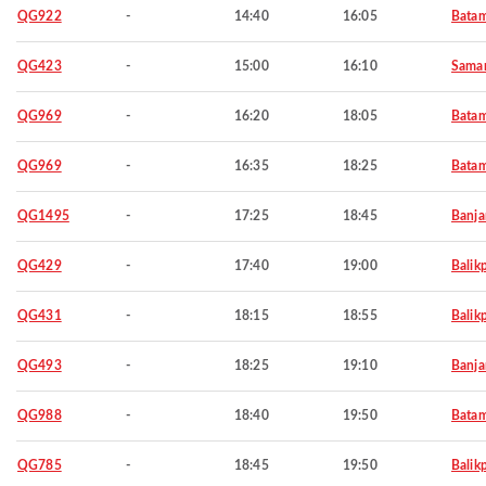
QG922
-
14:40
16:05
Bata
QG423
-
15:00
16:10
Samar
QG969
-
16:20
18:05
Bata
QG969
-
16:35
18:25
Bata
QG1495
-
17:25
18:45
Banja
QG429
-
17:40
19:00
Balik
QG431
-
18:15
18:55
Balik
QG493
-
18:25
19:10
Banja
QG988
-
18:40
19:50
Bata
QG785
-
18:45
19:50
Balik