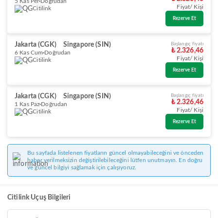
5 Kas Per
Doğrudan
Fiyat/ Kişi
Citilink
Rezerve Et
Jakarta (CGK)
Singapore (SIN)
Başlangıç fiyatı
₺ 2.326,46
6 Kas Cum
Doğrudan
Fiyat/ Kişi
Citilink
Rezerve Et
Jakarta (CGK)
Singapore (SIN)
Başlangıç fiyatı
₺ 2.326,46
1 Kas Paz
Doğrudan
Fiyat/ Kişi
Citilink
Rezerve Et
Bu sayfada listelenen fiyatların güncel olmayabileceğini ve önceden
haber verilmeksizin değiştirilebileceğini lütfen unutmayın. En doğru
ve güncel bilgiyi sağlamak için çalışıyoruz.
Citilink Uçuş Bilgileri