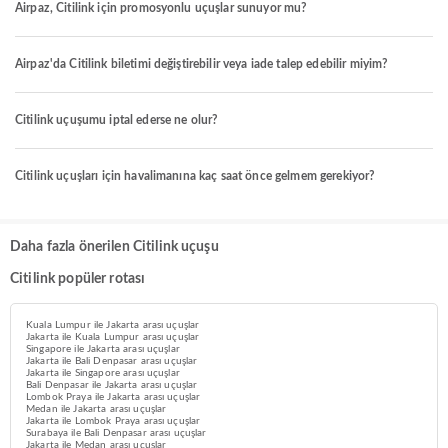
Airpaz, Citilink için promosyonlu uçuşlar sunuyor mu?
Airpaz'da Citilink biletimi değiştirebilir veya iade talep edebilir miyim?
Citilink uçuşumu iptal ederse ne olur?
Citilink uçuşları için havalimanına kaç saat önce gelmem gerekiyor?
Daha fazla önerilen Citilink uçuşu
Citilink popüler rotası
Kuala Lumpur ile Jakarta arası uçuşlar
Jakarta ile Kuala Lumpur arası uçuşlar
Singapore ile Jakarta arası uçuşlar
Jakarta ile Bali Denpasar arası uçuşlar
Jakarta ile Singapore arası uçuşlar
Bali Denpasar ile Jakarta arası uçuşlar
Lombok Praya ile Jakarta arası uçuşlar
Medan ile Jakarta arası uçuşlar
Jakarta ile Lombok Praya arası uçuşlar
Surabaya ile Bali Denpasar arası uçuşlar
Jakarta ile Medan arası uçuşlar