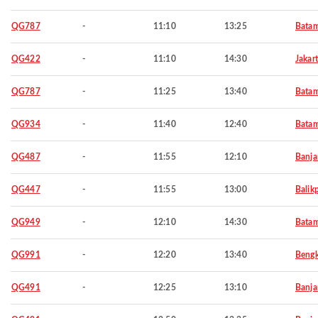
QG787
-
11:10
13:25
Bata
QG422
-
11:10
14:30
Jakar
QG787
-
11:25
13:40
Bata
QG934
-
11:40
12:40
Bata
QG487
-
11:55
12:10
Banja
QG447
-
11:55
13:00
Balik
QG949
-
12:10
14:30
Bata
QG991
-
12:20
13:40
Bengk
QG491
-
12:25
13:10
Banja