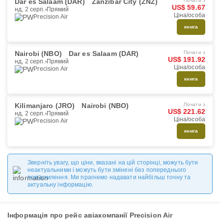
Dar es Salaam (DAR)
Zanzibar City (ZNZ)
Почати з
US$ 59.67
нд, 2 серп.
Прямий
Ціна/особа
Precision Air
книга
Nairobi (NBO)
Dar es Salaam (DAR)
Почати з
US$ 191.92
нд, 2 серп.
Прямий
Ціна/особа
Precision Air
книга
Kilimanjaro (JRO)
Nairobi (NBO)
Почати з
US$ 221.62
нд, 2 серп.
Прямий
Ціна/особа
Precision Air
книга
Зверніть увагу, що ціни, вказані на цій сторінці, можуть бути
неактуальними і можуть бути змінені без попереднього
повідомлення. Ми прагнемо надавати найбільш точну та
актуальну інформацію.
Інформація про рейс авіакомпанії Precision Air