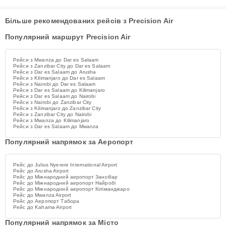
Більше рекомендованих рейсів з Precision Air
Популярний маршрут Precision Air
Рейси з Mwanza до Dar es Salaam
Рейси з Zanzibar City до Dar es Salaam
Рейси з Dar es Salaam до Arusha
Рейси з Kilimanjaro до Dar es Salaam
Рейси з Nairobi до Dar es Salaam
Рейси з Dar es Salaam до Kilimanjaro
Рейси з Dar es Salaam до Nairobi
Рейси з Nairobi до Zanzibar City
Рейси з Kilimanjaro до Zanzibar City
Рейси з Zanzibar City до Nairobi
Рейси з Mwanza до Kilimanjaro
Рейси з Dar es Salaam до Mwanza
Популярний напрямок за Аеропорт
Рейс до Julius Nyerere International Airport
Рейс до Arusha Airport
Рейс до Міжнародний аеропорт Занзібар
Рейс до Міжнародний аеропорт Найробі
Рейс до Міжнародний аеропорт Кіліманджаро
Рейс до Mwanza Airport
Рейс до Aеропорт Табора
Рейс до Kahama Airport
Популярний напрямок за Місто