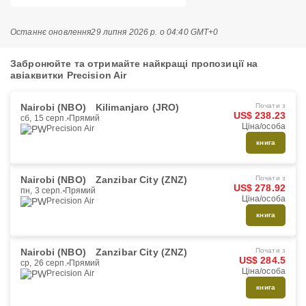
Останнє оновлення
29 липня 2026 р. о 04:40 GMT+0
Забронюйте та отримайте найкращі пропозиції на
авіаквитки Precision Air
Nairobi (NBO)
Kilimanjaro (JRO)
Почати з
US$ 238.23
сб, 15 серп.
Прямий
Ціна/особа
Precision Air
книга
Nairobi (NBO)
Zanzibar City (ZNZ)
Почати з
US$ 278.92
пн, 3 серп.
Прямий
Ціна/особа
Precision Air
книга
Nairobi (NBO)
Zanzibar City (ZNZ)
Почати з
US$ 284.5
ср, 26 серп.
Прямий
Ціна/особа
Precision Air
книга