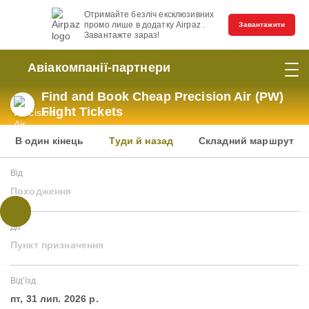
Отримайте безліч ексклюзивних
промо лише в додатку Airpaz .
Завантажити
Завантажте зараз!
Авіакомпанії-партнери
Find and Book Cheap Precision Air (PW)
Flight Tickets
В один кінець
Туди й назад
Складний маршрут
Від
Походження
До
Пункт призначення
Від'їзд
пт, 31 лип. 2026 р.