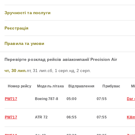
Зручності та послуги
Реєстрація
Правила та умови
Перевірте розклад рейсів авіакомпанії Precision Air
чт, 30 лип.
пт, 31 лип.
сб, 1 серп.
нд, 2 серп.
Номер рейсу
Модель літака
Відправлення
Прибуває
М
PW717
Boeing 787-8
05:00
07:55
Dar 
PW717
ATR 72
06:55
07:55
Kili