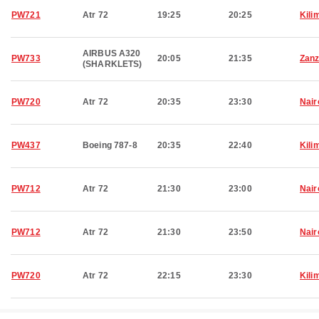
PW721
Atr 72
19:25
20:25
Kili
AIRBUS A320
PW733
20:05
21:35
Zanz
(SHARKLETS)
PW720
Atr 72
20:35
23:30
Nair
PW437
Boeing 787-8
20:35
22:40
Kili
PW712
Atr 72
21:30
23:00
Nair
PW712
Atr 72
21:30
23:50
Nair
PW720
Atr 72
22:15
23:30
Kili