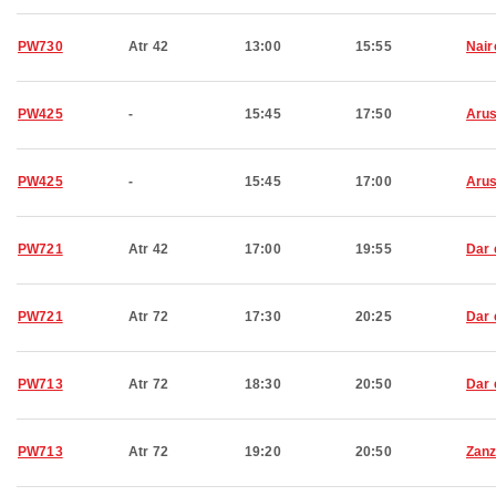
PW730
Atr 42
13:00
15:55
Nair
PW425
-
15:45
17:50
Aru
PW425
-
15:45
17:00
Aru
PW721
Atr 42
17:00
19:55
Dar 
PW721
Atr 72
17:30
20:25
Dar 
PW713
Atr 72
18:30
20:50
Dar 
PW713
Atr 72
19:20
20:50
Zanz