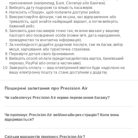
призначення (наприклад, Балі, Сінгапур або Бангкок).
Виберіть дату подорожі та кількість пасажирів.
Натисніть «Пошук», щоб побачити доступні рейси.
Використовуйте фільтри, такі як ціна, час відправлення або
тривалість, щоб знайти найкращий варіант, а потім виберіть
бажаний рейс.
Заповніть дані пасажирів точно так, як вони вказані у вашому
паспорті або посвідченні особи (повне ім'я, дата народження,
громадянство та контактна інформація).
За необхідності додайте додаткові послуги, такі як багаж, вибір
місця, харчування або туристична страховка.
Перевірте деталі свого бронювання.
Виберіть спосіб оплати (кредитна/дебетова картка, банківський
переказ, PayPal або оплата частинами).
Завершіть оплату — ваш електронний квиток буде надіслано на
вашу електронну пошту та стане доступним у додатку.
Поширені запитання про Precision Air
Чи забезпечує Precision Air норми перевезення багажу?
Чи пропонує Precision Air веб/онлайн-реєстрацію? Коли вона
відкривається?
Скільки маршрутів пропонує Precision Air?