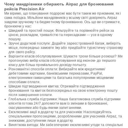
Чому мандрівники обирають Airpaz для бронювання
рейсів Precision Air
Ми віримо, що планування подорожі має бути таким же приємним, як і
сама поїздка. Мільйони мандрівників у всьому світі довіряють Airpaz
завдяки зручному та бюджетному бронюванню. Ось що ви отримаєте,
бронюючи у нас:
Швидкий та простий пошук: Фільтруйте та порівнюйте рейси за
ціною, розкладом, тривалістю та пересадками — усе в одному
пошуку.
Зручні додаткові послуги: Додайте зареєстрований багаж, виберіть
місце, попередньо замовте їжу або придбайте туристичну страховку
для свого рейсу.
Варіанти класів обслуговування: Шукаєте трохи більше розкоші? Ми
пропонуємо вибір класів обслуговування від економ- до першого
класу для більш преміального досвіду польоту.
Різноманітні способи оплати: Вибирайте між кредитними/
дебетовими картками, банківськими переказами, PayPal,
електронними гаманцями та багатьма популярними місцевими
способами оплати.
Швидке підтвердження квитка: Отримайте підтвердження
бронювання та квиток безпосередньо на свою електронну пошту
після завершення оплати.
Глобальна служба підтримки: Наша багатомовна служба підтримки
клієнтів готова 24/7 допомогти вам із змінами в бронюванні,
скасуваннями або будь-якими запитаннями.
Ексклюзивні акції в додатку та для учасників: Насолоджуйтесь
спеціальними пропозиціями, розробленими для учасників Airpaz, та
знижками, доступними лише в додатку.
Виняткова вигода: Ми забезпечуємо ексклюзивні угоди та спеціальні