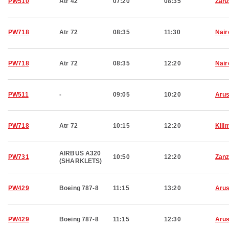
PW510
Atr 42
07:20
08:35
Zanz
PW718
Atr 72
08:35
11:30
Nair
PW718
Atr 72
08:35
12:20
Nair
PW511
-
09:05
10:20
Aru
PW718
Atr 72
10:15
12:20
Kili
AIRBUS A320
PW731
10:50
12:20
Zanz
(SHARKLETS)
PW429
Boeing 787-8
11:15
13:20
Aru
PW429
Boeing 787-8
11:15
12:30
Aru