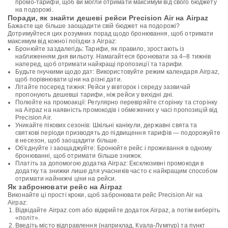
промо-тарифи, щоб ви могли отримати максимум від свого бюджету
на подорожі.
Поради, як знайти дешеві рейси Precision Air на Airpaz
Бажаєте ще більше заощадити свій бюджет на подорожі?
Дотримуйтеся цих розумних порад щодо бронювання, щоб отримати
максимум від кожної поїздки з Airpaz:
Бронюйте заздалегідь: Тарифи, як правило, зростають із
наближенням дня вильоту. Намагайтеся бронювати за 4–8 тижнів
наперед, щоб отримати найкращі пропозиції та тарифи.
Будьте гнучкими щодо дат: Використовуйте режим календаря Airpaz,
щоб порівнювати ціни на різні дати.
Літайте посеред тижня: Рейси у вівторок і середу зазвичай
пропонують дешевші тарифи, ніж рейси у вихідні дні.
Полюйте на промоакції: Регулярно перевіряйте сторінку та сторінку
на Airpaz на наявність промокодів і обмежених у часі пропозицій від
Precision Air.
Уникайте пікових сезонів: Шкільні канікули, державні свята та
святкові періоди призводять до підвищення тарифів — подорожуйте
в несезон, щоб заощадити більше.
Об'єднуйте і заощаджуйте: Бронюйте рейс і проживання в одному
бронюванні, щоб отримати більше знижок.
Платіть за допомогою додатка Airpaz: Ексклюзивні промокоди в
додатку та знижки лише для учасників часто є найкращим способом
отримати найнижчі ціни на рейси.
Як забронювати рейс на Airpaz
Виконайте ці прості кроки, щоб забронювати рейс Precision Air на
Airpaz:
Відвідайте Airpaz.com або відкрийте додаток Airpaz, а потім виберіть
«політ».
Введіть місто відправлення (наприклад, Куала-Лумпур) та пункт