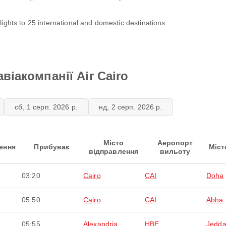
lights to 25 international and domestic destinations
віакомпанії Air Cairo
сб, 1 серп. 2026 р.
нд, 2 серп. 2026 р.
Місто
Аеропорт
ення
Прибуває
Міст
відправлення
вильоту
03:20
Cairo
CAI
Doha
05:50
Cairo
CAI
Abha
05:55
Alexandria
HBE
Jedd