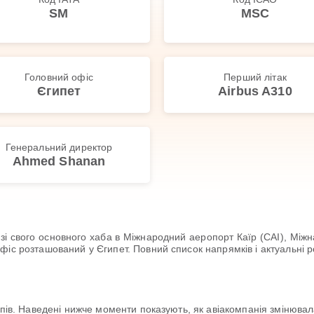
SM
MSC
Головний офіс
Перший літак
Єгипет
Airbus A310
Генеральний директор
Ahmed Shanan
си зі свого основного хаба в Міжнародний аеропорт Каїр (CAI), М
іс розташований у Єгипет. Повний список напрямків і актуальні ро
апів. Наведені нижче моменти показують, як авіакомпанія змінювал