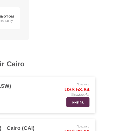
льотом
 вильоту
r Cairo
Почати з
ASW)
US$ 53.84
Ціна/особа
книга
Почати з
)
Cairo (CAI)