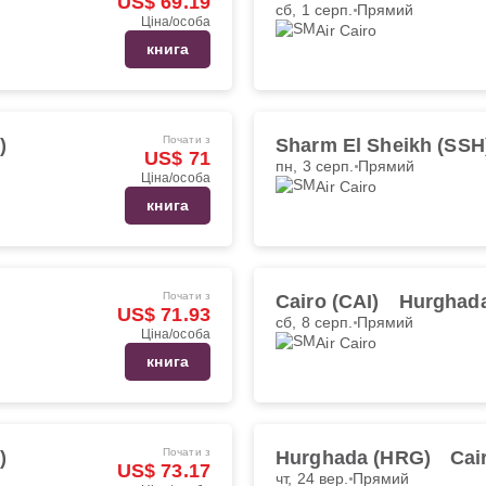
US$ 69.19
сб, 1 серп.
Прямий
Ціна/особа
Air Cairo
книга
Почати з
)
Sharm El Sheikh (SSH
US$ 71
пн, 3 серп.
Прямий
Ціна/особа
Air Cairo
книга
Почати з
Cairo (CAI)
Hurghad
US$ 71.93
сб, 8 серп.
Прямий
Ціна/особа
Air Cairo
книга
Почати з
)
Hurghada (HRG)
Cai
US$ 73.17
чт, 24 вер.
Прямий