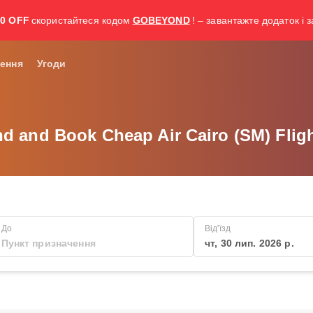
30 OFF
скористайтеся кодом
GOBEYOND
! – завантажте додаток і 
ення
Угоди
nd and Book Cheap Air Cairo (SM) Fligh
До
Від'їзд
чт, 30 лип. 2026 р.