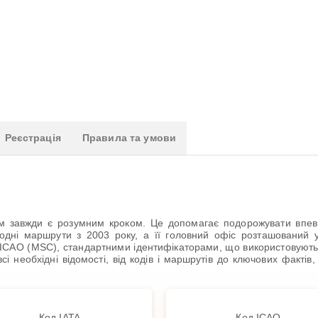
Реєстрація
Правила та умови
 завжди є розумним кроком. Це допомагає подорожувати впевнен
одні маршрути з 2003 року, а її головний офіс розташований у Є
м ICAO (MSC), стандартними ідентифікаторами, що використовуютьс
всі необхідні відомості, від кодів і маршрутів до ключових факті
Код IATA
Код ICAO