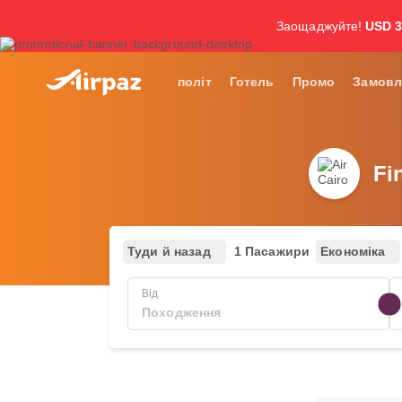
Заощаджуйте!
USD 
політ
Готель
Промо
Замовл
Fi
Туди й назад
1 Пасажири
Економіка
Від