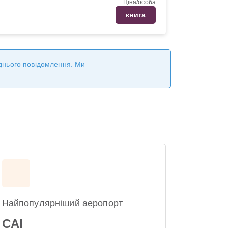
Ціна/особа
книга
реднього повідомлення. Ми
Найпопулярніший аеропорт
CAI