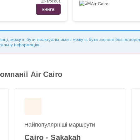
Ціна/особа
Air Cairo
книга
торінці, можуть бути неактуальними і можуть бути змінені без попе
уальну інформацію.
мпанії Air Cairo
Найпопулярніші маршрути
Cairo - Sakakah