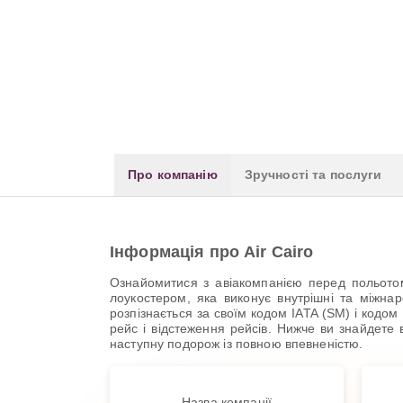
Про компанію
Зручності та послуги
Інформація про Air Cairo
Ознайомитися з авіакомпанією перед польотом
лоукостером, яка виконує внутрішні та міжнар
розпізнається за своїм кодом IATA (SM) і кодо
рейс і відстеження рейсів. Нижче ви знайдете 
наступну подорож із повною впевненістю.
Назва компанії