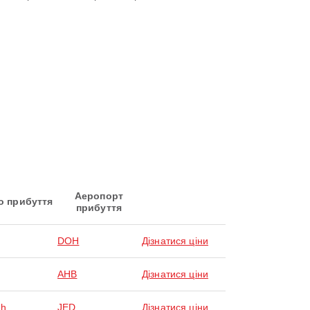
Аеропорт
о прибуття
прибуття
DOH
Дізнатися ціни
AHB
Дізнатися ціни
ah
JED
Дізнатися ціни