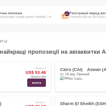
учна поклажа
Реєстрація перед ви
зкоштовна норма ручної поклажі: 7 кг
Починається за 180 хв до
GMT+0
айкращі пропозиції на авіаквитки Ai
Почати з
Cairo (CAI)
Aswan (
US$ 53.46
пт, 18 вер.
Прямий
Ціна/особа
Air Cairo
книга
Почати з
)
Sharm El Sheikh (SSH