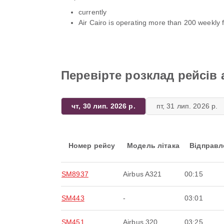
currently
Air Cairo is operating more than 200 weekly f
Перевірте розклад рейсів а
чт, 30 лип. 2026 р.
пт, 31 лип. 2026 р.
Номер рейсу
Модель літака
Відправл
SM8937
Airbus A321
00:15
SM443
-
03:01
SM451
Airbus 320
03:25