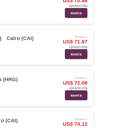
US$ 70.86
Ціна/особа
книга
Почати з
)
Cairo (CAI)
US$ 71.87
Ціна/особа
книга
Почати з
a (HRG)
US$ 72.06
Ціна/особа
книга
Почати з
ro (CAI)
US$ 74.12