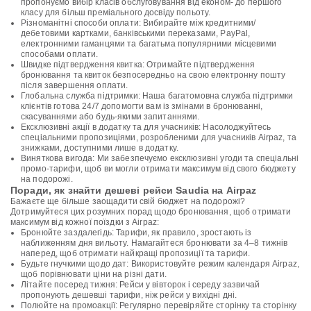
пропонуємо вибір класів обслуговування від економ- до першого
класу для більш преміального досвіду польоту.
Різноманітні способи оплати: Вибирайте між кредитними/
дебетовими картками, банківськими переказами, PayPal,
електронними гаманцями та багатьма популярними місцевими
способами оплати.
Швидке підтвердження квитка: Отримайте підтвердження
бронювання та квиток безпосередньо на свою електронну пошту
після завершення оплати.
Глобальна служба підтримки: Наша багатомовна служба підтримки
клієнтів готова 24/7 допомогти вам із змінами в бронюванні,
скасуваннями або будь-якими запитаннями.
Ексклюзивні акції в додатку та для учасників: Насолоджуйтесь
спеціальними пропозиціями, розробленими для учасників Airpaz, та
знижками, доступними лише в додатку.
Виняткова вигода: Ми забезпечуємо ексклюзивні угоди та спеціальні
промо-тарифи, щоб ви могли отримати максимум від свого бюджету
на подорожі.
Поради, як знайти дешеві рейси Saudia на Airpaz
Бажаєте ще більше заощадити свій бюджет на подорожі?
Дотримуйтеся цих розумних порад щодо бронювання, щоб отримати
максимум від кожної поїздки з Airpaz:
Бронюйте заздалегідь: Тарифи, як правило, зростають із
наближенням дня вильоту. Намагайтеся бронювати за 4–8 тижнів
наперед, щоб отримати найкращі пропозиції та тарифи.
Будьте гнучкими щодо дат: Використовуйте режим календаря Airpaz,
щоб порівнювати ціни на різні дати.
Літайте посеред тижня: Рейси у вівторок і середу зазвичай
пропонують дешевші тарифи, ніж рейси у вихідні дні.
Полюйте на промоакції: Регулярно перевіряйте сторінку та сторінку