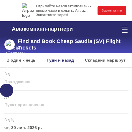
Отримайте безліч ексклюзивних
промо лише в додатку Airpaz .
Завантажити
Завантажте зараз!
Авіакомпанії-партнери
Find and Book Cheap Saudia (SV) Flight
Tickets
В один кінець
Туди й назад
Складний маршрут
Від
Походження
До
Пункт призначення
Від'їзд
чт, 30 лип. 2026 р.