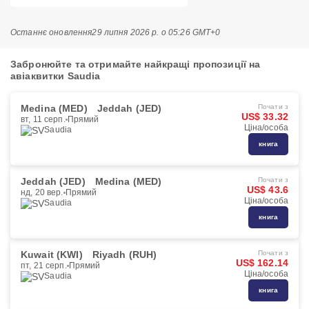
Останнє оновлення
29 липня 2026 р. о 05:26 GMT+0
Забронюйте та отримайте найкращі пропозиції на
авіаквитки Saudia
Medina (MED)
Jeddah (JED)
Почати з
US$ 33.32
вт, 11 серп.
Прямий
Ціна/особа
Saudia
книга
Jeddah (JED)
Medina (MED)
Почати з
US$ 43.6
нд, 20 вер.
Прямий
Ціна/особа
Saudia
книга
Kuwait (KWI)
Riyadh (RUH)
Почати з
US$ 162.14
пт, 21 серп.
Прямий
Ціна/особа
Saudia
книга