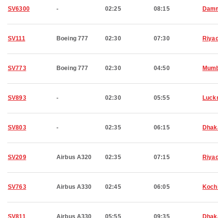
SV6300
-
02:25
08:15
Dam
SV111
Boeing 777
02:30
07:30
Riya
SV773
Boeing 777
02:30
04:50
Mumb
SV893
-
02:30
05:55
Luck
SV803
-
02:35
06:15
Dhak
SV209
Airbus A320
02:35
07:15
Riya
SV763
Airbus A330
02:45
06:05
Koch
SV811
Airbus A330
05:55
09:35
Dhak