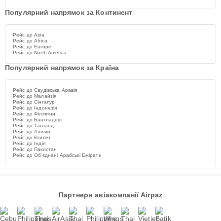
Популярний напрямок за Континент
Рейс до Asia
Рейс до Africa
Рейс до Europe
Рейс до North America
Популярний напрямок за Країна
Рейс до Саудівська Аравія
Рейс до Малайзія
Рейс до Сінгапур
Рейс до Індонезія
Рейс до Філіппіни
Рейс до Бангладеш
Рейс до Таїланд
Рейс до Алжир
Рейс до Єгипет
Рейс до Індія
Рейс до Пакистан
Рейс до Об'єднані Арабські Емірати
Партнери авіакомпанії Airpaz