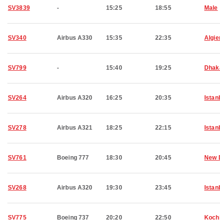
SV3839
-
15:25
18:55
Male
SV340
Airbus A330
15:35
22:35
Algie
SV799
-
15:40
19:25
Dhak
SV264
Airbus A320
16:25
20:35
Istan
SV278
Airbus A321
18:25
22:15
Istan
SV761
Boeing 777
18:30
20:45
New 
SV268
Airbus A320
19:30
23:45
Istan
SV775
Boeing 737
20:20
22:50
Koch