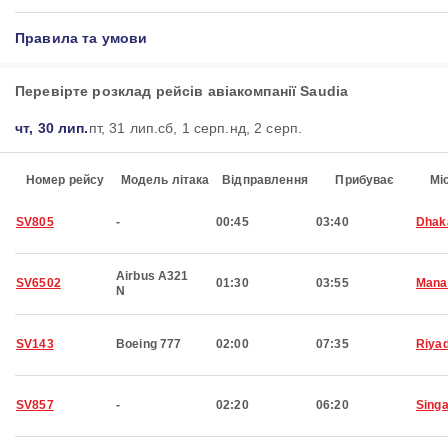
Правила та умови
Перевірте розклад рейсів авіакомпанії Saudia
чт, 30 лип.
пт, 31 лип.
сб, 1 серп.
нд, 2 серп.
Номер рейсу
Модель літака
Відправлення
Прибуває
Мі
SV805
-
00:45
03:40
Dhak
Airbus A321
SV6502
01:30
03:55
Man
N
SV143
Boeing 777
02:00
07:35
Riya
SV857
-
02:20
06:20
Sing