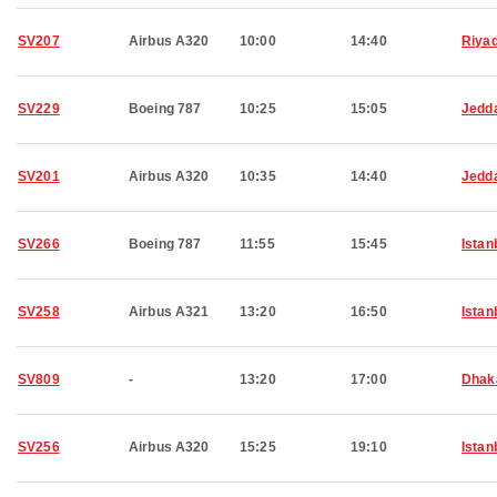
SV207
Airbus A320
10:00
14:40
Riya
SV229
Boeing 787
10:25
15:05
Jedd
SV201
Airbus A320
10:35
14:40
Jedd
SV266
Boeing 787
11:55
15:45
Istan
SV258
Airbus A321
13:20
16:50
Istan
SV809
-
13:20
17:00
Dhak
SV256
Airbus A320
15:25
19:10
Istan