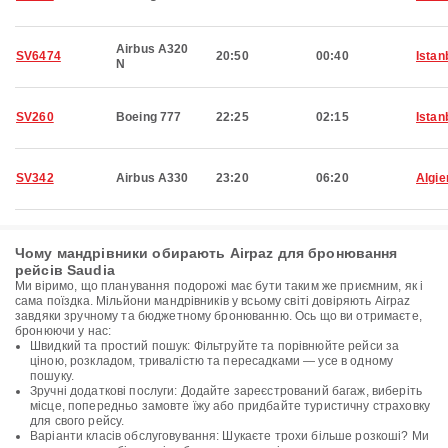
Airbus A320
SV6474
20:50
00:40
Istan
N
SV260
Boeing 777
22:25
02:15
Istan
SV342
Airbus A330
23:20
06:20
Algie
Чому мандрівники обирають Airpaz для бронювання
рейсів Saudia
Ми віримо, що планування подорожі має бути таким же приємним, як і
сама поїздка. Мільйони мандрівників у всьому світі довіряють Airpaz
завдяки зручному та бюджетному бронюванню. Ось що ви отримаєте,
бронюючи у нас:
Швидкий та простий пошук: Фільтруйте та порівнюйте рейси за
ціною, розкладом, тривалістю та пересадками — усе в одному
пошуку.
Зручні додаткові послуги: Додайте зареєстрований багаж, виберіть
місце, попередньо замовте їжу або придбайте туристичну страховку
для свого рейсу.
Варіанти класів обслуговування: Шукаєте трохи більше розкоші? Ми