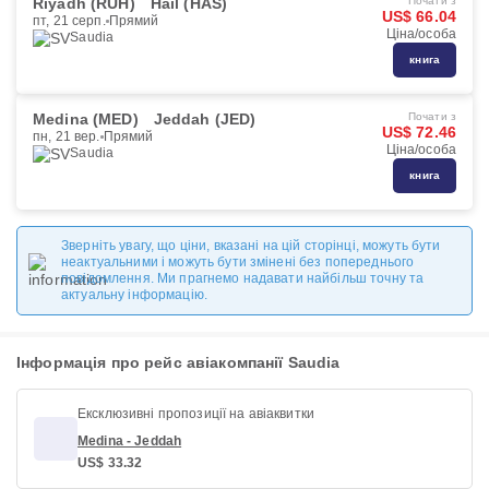
Riyadh (RUH)
Hail (HAS)
Почати з
US$ 66.04
пт, 21 серп.
Прямий
Ціна/особа
Saudia
книга
Medina (MED)
Jeddah (JED)
Почати з
US$ 72.46
пн, 21 вер.
Прямий
Ціна/особа
Saudia
книга
Зверніть увагу, що ціни, вказані на цій сторінці, можуть бути
неактуальними і можуть бути змінені без попереднього
повідомлення. Ми прагнемо надавати найбільш точну та
актуальну інформацію.
Інформація про рейс авіакомпанії Saudia
Ексклюзивні пропозиції на авіаквитки
Medina - Jeddah
US$ 33.32