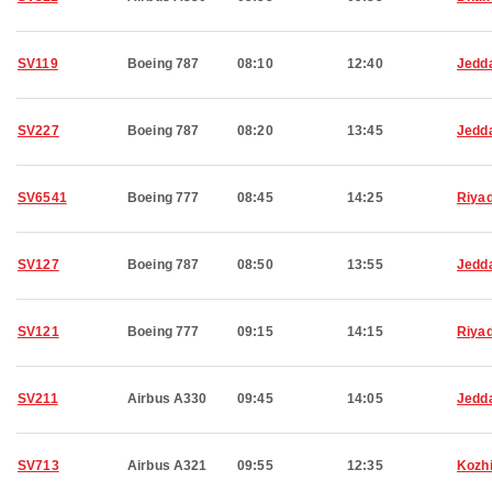
SV119
Boeing 787
08:10
12:40
Jedd
SV227
Boeing 787
08:20
13:45
Jedd
SV6541
Boeing 777
08:45
14:25
Riya
SV127
Boeing 787
08:50
13:55
Jedd
SV121
Boeing 777
09:15
14:15
Riya
SV211
Airbus A330
09:45
14:05
Jedd
SV713
Airbus A321
09:55
12:35
Kozh