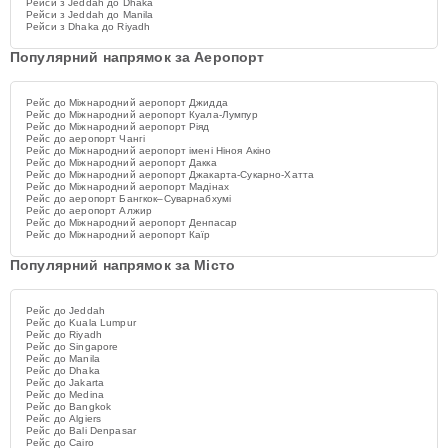
Рейси з Jeddah до Dhaka
Рейси з Jeddah до Manila
Рейси з Dhaka до Riyadh
Популярний напрямок за Аеропорт
Рейс до Міжнародний аеропорт Джидда
Рейс до Міжнародний аеропорт Куала-Лумпур
Рейс до Міжнародний аеропорт Ріяд
Рейс до аеропорт Чангі
Рейс до Міжнародний аеропорт імені Ніноя Акіно
Рейс до Міжнародний аеропорт Дакка
Рейс до Міжнародний аеропорт Джакарта-Сукарно-Хатта
Рейс до Міжнародний аеропорт Мадінах
Рейс до аеропорт Бангкок–Суварнабхумі
Рейс до аеропорт Алжир
Рейс до Міжнародний аеропорт Денпасар
Рейс до Міжнародний аеропорт Каїр
Популярний напрямок за Місто
Рейс до Jeddah
Рейс до Kuala Lumpur
Рейс до Riyadh
Рейс до Singapore
Рейс до Manila
Рейс до Dhaka
Рейс до Jakarta
Рейс до Medina
Рейс до Bangkok
Рейс до Algiers
Рейс до Bali Denpasar
Рейс до Cairo