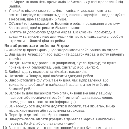
на Airpaz на наявність промокодів і обмежених у часі пропозицій від
Saudia.
Уникайте пікових сезонів: Шкільні канікули, державні свята та
святкові періоди призводять до підвищення тарифів — подорожуйте
в несезон, щоб заощадити більше.
Об'єднуйте і заощаджуйте: Бронюйте рейс і проживання в одному
бронюванні, щоб отримати більше знижок.
Платіть за допомогою додатка Airpaz: Ексклюзивні промокоди в
додатку та знижки лише для учасників часто є найкращим способом
отримати найнижчі ціни на рейси.
Як забронювати рейс на Airpaz
Виконайте ці прості кроки, щоб забронювати рейс Saudia на Airpaz:
Відвідайте Airpaz.com або відкрийте додаток Airpaz, а потім виберіть
«політ».
Введіть місто відправлення (наприклад, Куала-Лумпур) та пункт
призначення (наприклад, Балі, Сінгапур або Бангкок).
Виберіть дату подорожі та кількість пасажирів.
Натисніть «Пошук», щоб побачити доступні рейси.
Використовуйте фільтри, такі як ціна, час відправлення або
тривалість, щоб знайти найкращий варіант, а потім виберіть
бажаний рейс.
Заповніть дані пасажирів точно так, як вони вказані у вашому
паспорті або посвідченні особи (повне ім'я, дата народження,
громадянство та контактна інформація).
За необхідності додайте додаткові послуги, такі як багаж, вибір
місця, харчування або туристична страховка.
Перевірте деталі свого бронювання.
Виберіть спосіб оплати (кредитна/дебетова картка, банківський
переказ, PayPal або оплата частинами).
Завершіть оплату — ваш електронний квиток буде надіслано на