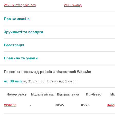
WG - Sunwing Airlines
WO - Swoop
Про компанію
Зручності та послуги
Реєстрація
Правила та умови
Перевірте розклад рейсів авіакомпанії WestJet
чт, 30 лип.
пт, 31 лип.
сб, 1 серп.
нд, 2 серп.
Номер рейсу
Модель літака
Відправлення
Прибуває
Мі
WS6036
-
00:45
05:25
Hong