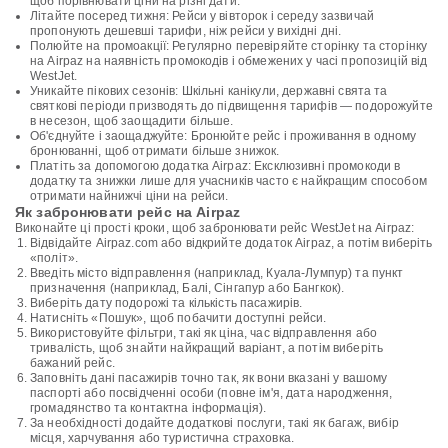
щоб порівнювати ціни на різні дати.
Літайте посеред тижня: Рейси у вівторок і середу зазвичай
пропонують дешевші тарифи, ніж рейси у вихідні дні.
Полюйте на промоакції: Регулярно перевіряйте сторінку та сторінку
на Airpaz на наявність промокодів і обмежених у часі пропозицій від
WestJet.
Уникайте пікових сезонів: Шкільні канікули, державні свята та
святкові періоди призводять до підвищення тарифів — подорожуйте
в несезон, щоб заощадити більше.
Об'єднуйте і заощаджуйте: Бронюйте рейс і проживання в одному
бронюванні, щоб отримати більше знижок.
Платіть за допомогою додатка Airpaz: Ексклюзивні промокоди в
додатку та знижки лише для учасників часто є найкращим способом
отримати найнижчі ціни на рейси.
Як забронювати рейс на Airpaz
Виконайте ці прості кроки, щоб забронювати рейс WestJet на Airpaz:
Відвідайте Airpaz.com або відкрийте додаток Airpaz, а потім виберіть
«політ».
Введіть місто відправлення (наприклад, Куала-Лумпур) та пункт
призначення (наприклад, Балі, Сінгапур або Бангкок).
Виберіть дату подорожі та кількість пасажирів.
Натисніть «Пошук», щоб побачити доступні рейси.
Використовуйте фільтри, такі як ціна, час відправлення або
тривалість, щоб знайти найкращий варіант, а потім виберіть
бажаний рейс.
Заповніть дані пасажирів точно так, як вони вказані у вашому
паспорті або посвідченні особи (повне ім'я, дата народження,
громадянство та контактна інформація).
За необхідності додайте додаткові послуги, такі як багаж, вибір
місця, харчування або туристична страховка.