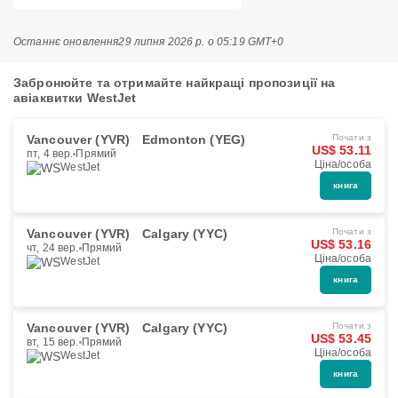
Останнє оновлення
29 липня 2026 р. о 05:19 GMT+0
Забронюйте та отримайте найкращі пропозиції на
авіаквитки WestJet
Vancouver (YVR)
Edmonton (YEG)
Почати з
US$ 53.11
пт, 4 вер.
Прямий
Ціна/особа
WestJet
книга
Vancouver (YVR)
Calgary (YYC)
Почати з
US$ 53.16
чт, 24 вер.
Прямий
Ціна/особа
WestJet
книга
Vancouver (YVR)
Calgary (YYC)
Почати з
US$ 53.45
вт, 15 вер.
Прямий
Ціна/особа
WestJet
книга