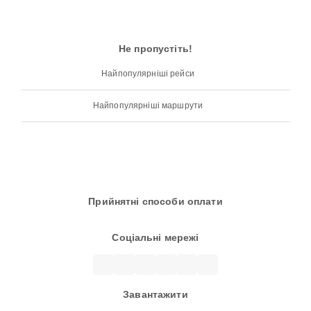
Не пропустіть!
Найпопулярніші рейси
Найпопулярніші маршрути
Прийнятні способи оплати
Соціальні мережі
Завантажити