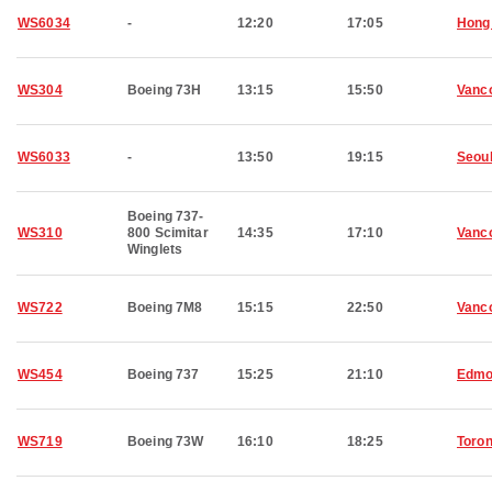
WS6034
-
12:20
17:05
Hong
WS304
Boeing 73H
13:15
15:50
Vanc
WS6033
-
13:50
19:15
Seou
Boeing 737-
WS310
800 Scimitar
14:35
17:10
Vanc
Winglets
WS722
Boeing 7M8
15:15
22:50
Vanc
WS454
Boeing 737
15:25
21:10
Edmo
WS719
Boeing 73W
16:10
18:25
Toron