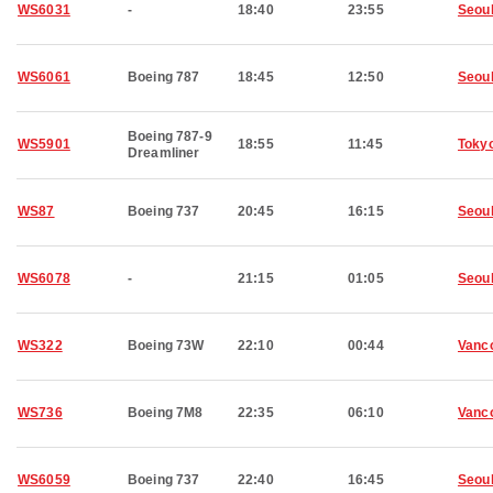
WS6031
-
18:40
23:55
Seou
WS6061
Boeing 787
18:45
12:50
Seou
Boeing 787-9
WS5901
18:55
11:45
Toky
Dreamliner
WS87
Boeing 737
20:45
16:15
Seou
WS6078
-
21:15
01:05
Seou
WS322
Boeing 73W
22:10
00:44
Vanc
WS736
Boeing 7M8
22:35
06:10
Vanc
WS6059
Boeing 737
22:40
16:45
Seou