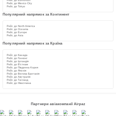
Рейс до Edmonton
Рейс до Mexico City
Рейс до Tokyo
Популярний напрямок за Континент
Рейс до North America
Рейс до Oceania
Рейс до Europe
Рейс до Asia
Популярний напрямок за Країна
Рейс до Канада
Рейс до Гонконг
Рейс до Ірландія
Рейс до В'єтнам
Рейс до Південна Корея
Рейс до Японія
Рейс до Велика Британія
Рейс до Австралія
Рейс до Таїланд
Рейс до Німеччина
Партнери авіакомпанії Airpaz