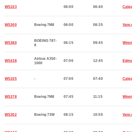
WS103
06:00
06:40
Calg
WS300
Boeing 7M8
06:00
08:35
Vanc
BOEING 787-
WS380
06:15
09:45
Winn
8
Airbus A350-
WS438
07:00
12:45
Edmo
1000
WS105
-
07:00
07:40
Calg
WS378
Boeing 7M8
07:45
11:15
Winn
WS302
Boeing 73W
08:15
10:50
Vanc