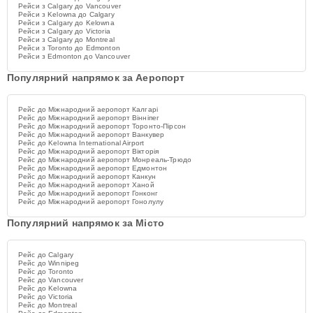
Рейси з Calgary до Vancouver
Рейси з Kelowna до Calgary
Рейси з Calgary до Kelowna
Рейси з Calgary до Victoria
Рейси з Calgary до Montreal
Рейси з Toronto до Edmonton
Рейси з Edmonton до Vancouver
Популярний напрямок за Аеропорт
Рейс до Міжнародний аеропорт Калгарі
Рейс до Міжнародний аеропорт Вінніпег
Рейс до Міжнародний аеропорт Торонто-Пірсон
Рейс до Міжнародний аеропорт Ванкувер
Рейс до Kelowna International Airport
Рейс до Міжнародний аеропорт Вікторія
Рейс до Міжнародний аеропорт Монреаль-Трюдо
Рейс до Міжнародний аеропорт Едмонтон
Рейс до Міжнародний аеропорт Канкун
Рейс до Міжнародний аеропорт Ханой
Рейс до Міжнародний аеропорт Гонконг
Рейс до Міжнародний аеропорт Гонолулу
Популярний напрямок за Місто
Рейс до Calgary
Рейс до Winnipeg
Рейс до Toronto
Рейс до Vancouver
Рейс до Kelowna
Рейс до Victoria
Рейс до Montreal