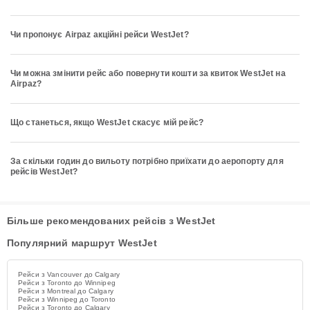
Чи пропонує Airpaz акційні рейси WestJet?
Чи можна змінити рейс або повернути кошти за квиток WestJet на
Airpaz?
Що станеться, якщо WestJet скасує мій рейс?
За скільки годин до вильоту потрібно приїхати до аеропорту для
рейсів WestJet?
Більше рекомендованих рейсів з WestJet
Популярний маршрут WestJet
Рейси з Vancouver до Calgary
Рейси з Toronto до Winnipeg
Рейси з Montreal до Calgary
Рейси з Winnipeg до Toronto
Рейси з Toronto до Calgary