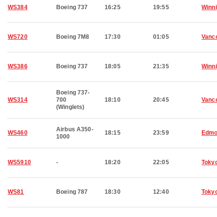
WS384
Boeing 737
16:25
19:55
Winn
WS720
Boeing 7M8
17:30
01:05
Vanc
WS386
Boeing 737
18:05
21:35
Winn
Boeing 737-
WS314
700
18:10
20:45
Vanc
(Winglets)
Airbus A350-
WS460
18:15
23:59
Edmo
1000
WS5910
-
18:20
22:05
Toky
WS81
Boeing 787
18:30
12:40
Toky