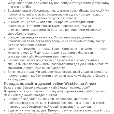
місце, попередньо замовте їжу або придбайте туристичну страховку
для свого рейсу.
Варіанти класів обслуговування: Шукаєте трохи більше розкоші? Ми
пропонуємо вибір класів обслуговування від економ- до першого
класу для більш преміального досвіду польоту.
Різноманітні способи оплати: Вибирайте між кредитними/
дебетовими картками, банківськими переказами, PayPal,
електронними гаманцями та багатьма популярними місцевими
способами оплати.
Швидке підтвердження квитка: Отримайте підтвердження
бронювання та квиток безпосередньо на свою електронну пошту
після завершення оплати.
Глобальна служба підтримки: Наша багатомовна служба підтримки
клієнтів готова 24/7 допомогти вам із змінами в бронюванні,
скасуваннями або будь-якими запитаннями.
Ексклюзивні акції в додатку та для учасників: Насолоджуйтесь
спеціальними пропозиціями, розробленими для учасників Airpaz, та
знижками, доступними лише в додатку.
Виняткова вигода: Ми забезпечуємо ексклюзивні угоди та спеціальні
промо-тарифи, щоб ви могли отримати максимум від свого бюджету
на подорожі.
Поради, як знайти дешеві рейси WestJet на Airpaz
Бажаєте ще більше заощадити свій бюджет на подорожі?
Дотримуйтеся цих розумних порад щодо бронювання, щоб отримати
максимум від кожної поїздки з Airpaz:
Бронюйте заздалегідь: Тарифи, як правило, зростають із
наближенням дня вильоту. Намагайтеся бронювати за 4–8 тижнів
наперед, щоб отримати найкращі пропозиції та тарифи.
Будьте гнучкими щодо дат: Використовуйте режим календаря Airpaz,