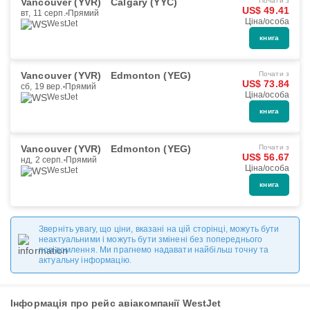
Vancouver (YVR)
Calgary (YYC)
Почати з
US$ 49.41
вт, 11 серп.
Прямий
Ціна/особа
WestJet
книга
Vancouver (YVR)
Edmonton (YEG)
Почати з
US$ 73.84
сб, 19 вер.
Прямий
Ціна/особа
WestJet
книга
Vancouver (YVR)
Edmonton (YEG)
Почати з
US$ 56.67
нд, 2 серп.
Прямий
Ціна/особа
WestJet
книга
Зверніть увагу, що ціни, вказані на цій сторінці, можуть бути
неактуальними і можуть бути змінені без попереднього
повідомлення. Ми прагнемо надавати найбільш точну та
актуальну інформацію.
Інформація про рейс авіакомпанії WestJet