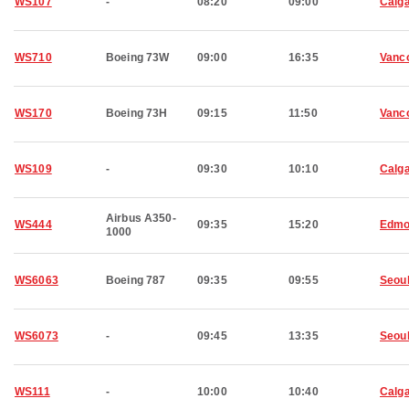
WS107
-
08:20
09:00
Calg
WS710
Boeing 73W
09:00
16:35
Vanc
WS170
Boeing 73H
09:15
11:50
Vanc
WS109
-
09:30
10:10
Calg
Airbus A350-
WS444
09:35
15:20
Edmo
1000
WS6063
Boeing 787
09:35
09:55
Seou
WS6073
-
09:45
13:35
Seou
WS111
-
10:00
10:40
Calg