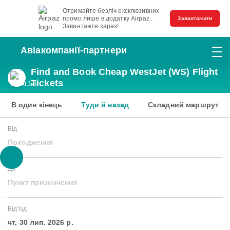
Отримайте безліч ексклюзивних
промо лише в додатку Airpaz .
Завантажити
Завантажте зараз!
Авіакомпанії-партнери
Find and Book Cheap WestJet (WS) Flight
Tickets
В один кінець
Туди й назад
Складний маршрут
Від
Походження
До
Пункт призначення
Від'їзд
чт, 30 лип. 2026 р.