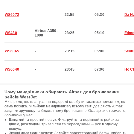
WS6072
-
22:55
05:30
Da N
Airbus A350-
WS430
23:25
05:10
Edmo
1000
WS6065
-
23:35
05:00
Seou
WS6040
-
23:45
07:00
Ho Ch
Чому мандрівники обирають Airpaz для бронювання
рейсів WestJet
Ми віримо, що планування подорожі має бути таким же приємним, як і
сама поїздка. Мільйони мандрівників у всьому світі довіряють Airpaz
завдяки зручному та бюджетному бронюванню. Ось що ви отримаєте,
бронюючи у нас:
Швидкий та простий пошук: Фільтруйте та порівнюйте рейси за
ціною, розкладом, тривалістю та пересадками — усе в одному
пошуку.
Зручні додаткові послуги: Додайте зареєстрований багаж, виберіть