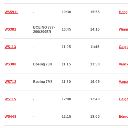
WS5911
-
10:30
15:55
Hong
BOEING 777-
WS382
10:45
14:15
Winn
200/200ER
WS113
-
11:05
11:45
Calg
WS308
Boeing 73H
11:15
13:50
Vanc
WS712
Boeing 7M8
11:30
19:05
Vanc
WS115
-
12:00
12:40
Calg
WS448
-
12:15
18:00
Edmo