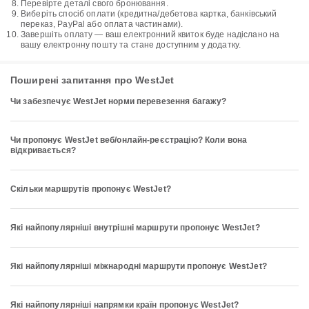
Перевірте деталі свого бронювання.
Виберіть спосіб оплати (кредитна/дебетова картка, банківський
переказ, PayPal або оплата частинами).
Завершіть оплату — ваш електронний квиток буде надіслано на
вашу електронну пошту та стане доступним у додатку.
Поширені запитання про WestJet
Чи забезпечує WestJet норми перевезення багажу?
Чи пропонує WestJet веб/онлайн-реєстрацію? Коли вона
відкривається?
Скільки маршрутів пропонує WestJet?
Які найпопулярніші внутрішні маршрути пропонує WestJet?
Які найпопулярніші міжнародні маршрути пропонує WestJet?
Які найпопулярніші напрямки країн пропонує WestJet?