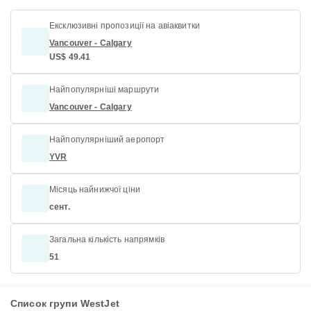
Ексклюзивні пропозиції на авіаквитки
Vancouver - Calgary
US$ 49.41
Найпопулярніші маршрути
Vancouver - Calgary
Найпопулярніший аеропорт
YVR
Місяць найнижчої ціни
сент.
Загальна кількість напрямків
51
Список групи WestJet