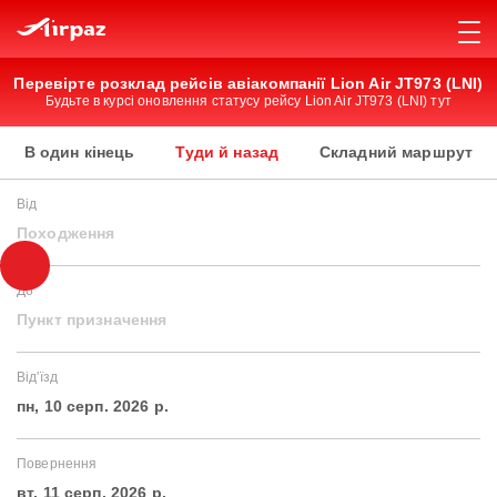
Перевірте розклад рейсів авіакомпанії Lion Air JT973 (LNI)
Будьте в курсі оновлення статусу рейсу Lion Air JT973 (LNI) тут
В один кінець
Туди й назад
Складний маршрут
Від
Походження
До
Пункт призначення
Від'їзд
пн, 10 серп. 2026 р.
Повернення
вт, 11 серп. 2026 р.