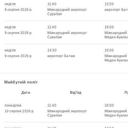
неділя
11:40
13:50
9 серпня 2026 р.
Міжнародний аеропорт
аеропорт Ба
Сурабая
неділя
11:40
16:00
9 серпня 2026 р.
Міжнародний аеропорт
Міжнародний
Сурабая
Медан-Куала
неділя
14:30
16:00
9 серпня 2026 р.
аеропорт Батам
Міжнародний
Медан-Куала
Майбутній політ
Дата
Від'їзд
П
понеділок
11:40
16:00
10 серпня 2026 р.
Міжнародний аеропорт
Міжнародний
Сурабая
Медан-Куала