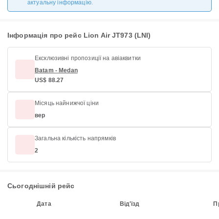
актуальну інформацію.
Інформація про рейс Lion Air JT973 (LNI)
Ексклюзивні пропозиції на авіаквитки
Batam - Medan
US$ 88.27
Місяць найнижчої ціни
вер
Загальна кількість напрямків
2
Сьогоднішній рейс
Дата
Від'їзд
П