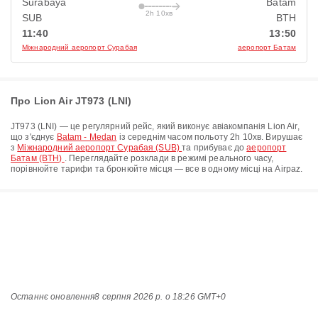
Surabaya
Batam
2h 10хв
SUB
BTH
11:40
13:50
Міжнародний аеропорт Сурабая
аеропорт Батам
Про Lion Air JT973 (LNI)
JT973
(
LNI
) — це регулярний рейс, який виконує авіакомпанія
Lion Air
,
що з'єднує
Batam - Medan
із середнім часом польоту
2h 10хв
. Вирушає
з
Міжнародний аеропорт Сурабая (SUB)
та прибуває до
аеропорт
Батам (BTH)
. Переглядайте розклади в режимі реального часу,
порівнюйте тарифи та бронюйте місця — все в одному місці на Airpaz.
Останнє оновлення
8 серпня 2026 р. о 18:26 GMT+0