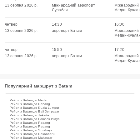
13 серпня 2026 р.
Міжнародний аеропорт
Міжнародний
Сурабая
Медан-Куала
четвер
14:30
16:00
13 серпня 2026 р.
аеропорт Батам
Міжнародний
Медан-Куала
четвер
15:50
17:20
13 серпня 2026 р.
аеропорт Батам
Міжнародний
Медан-Куала
Популярний маршрут з Batam
Рейси з Batam до Medan
Рейси з Batam до Penang
Рейси з Batam до Kuala Lumpur
Рейси з Batam до Bali Denpasar
Рейси з Batam до Jakarta
Рейси з Batam до Lombok Praya
Рейси з Batam до Padang
Рейси з Batam до Padang
Рейси з Batam до Surabaya
Рейси з Batam до Pekanbaru
Рейси з Batam до Makassar