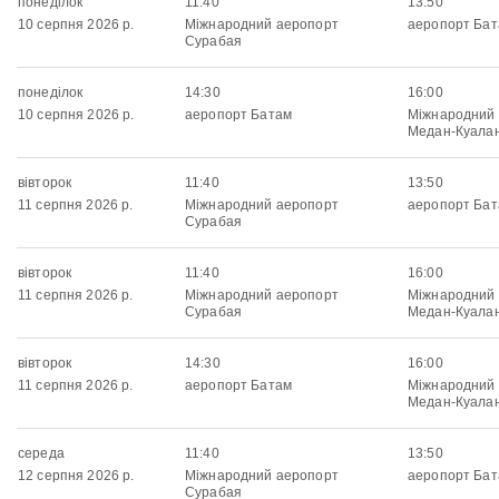
понеділок
11:40
13:50
10 серпня 2026 р.
Міжнародний аеропорт
аеропорт Ба
Сурабая
понеділок
14:30
16:00
10 серпня 2026 р.
аеропорт Батам
Міжнародний
Медан-Куала
вівторок
11:40
13:50
11 серпня 2026 р.
Міжнародний аеропорт
аеропорт Ба
Сурабая
вівторок
11:40
16:00
11 серпня 2026 р.
Міжнародний аеропорт
Міжнародний
Сурабая
Медан-Куала
вівторок
14:30
16:00
11 серпня 2026 р.
аеропорт Батам
Міжнародний
Медан-Куала
середа
11:40
13:50
12 серпня 2026 р.
Міжнародний аеропорт
аеропорт Ба
Сурабая