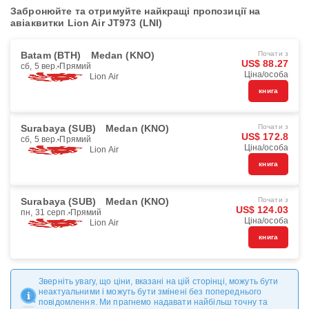
Забронюйте та отримуйте найкращі пропозиції на
авіаквитки Lion Air JT973 (LNI)
Batam (BTH)
Medan (KNO)
Почати з
US$ 88.27
сб, 5 вер.
Прямий
Ціна/особа
Lion Air
книга
Surabaya (SUB)
Medan (KNO)
Почати з
US$ 172.8
сб, 5 вер.
Прямий
Ціна/особа
Lion Air
книга
Surabaya (SUB)
Medan (KNO)
Почати з
US$ 124.03
пн, 31 серп.
Прямий
Ціна/особа
Lion Air
книга
Зверніть увагу, що ціни, вказані на цій сторінці, можуть бути
неактуальними і можуть бути змінені без попереднього
повідомлення. Ми прагнемо надавати найбільш точну та