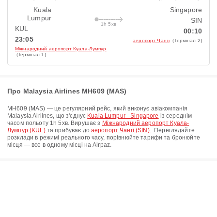
Kuala
Singapore
Lumpur
SIN
1h 5хв
KUL
00:10
23:05
аеропорт Чангі
(Термінал 2)
Міжнародний аеропорт Куала-Лумпур
(Термінал 1)
Про Malaysia Airlines MH609 (MAS)
MH609
(
MAS
) — це регулярний рейс, який виконує авіакомпанія
Malaysia Airlines
, що з'єднує
Kuala Lumpur - Singapore
із середнім
часом польоту
1h 5хв
. Вирушає з
Міжнародний аеропорт Куала-
Лумпур (KUL)
та прибуває до
аеропорт Чангі (SIN)
. Переглядайте
розклади в режимі реального часу, порівнюйте тарифи та бронюйте
місця — все в одному місці на Airpaz.