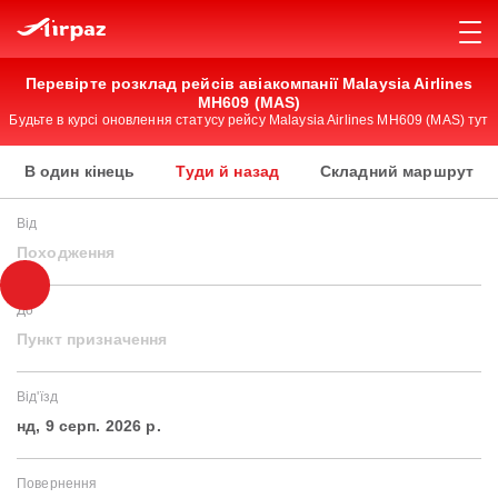
Перевірте розклад рейсів авіакомпанії Malaysia Airlines
MH609 (MAS)
Будьте в курсі оновлення статусу рейсу Malaysia Airlines MH609 (MAS) тут
В один кінець
Туди й назад
Складний маршрут
Від
Походження
До
Пункт призначення
Від'їзд
нд, 9 серп. 2026 р.
Повернення