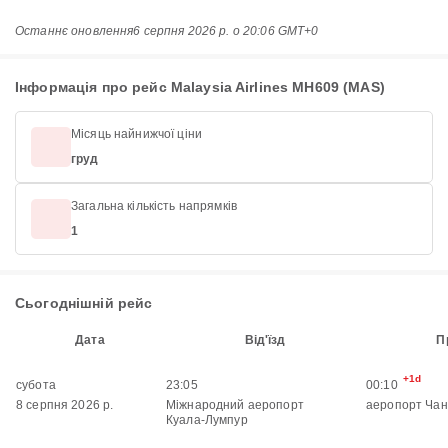
Останнє оновлення
6 серпня 2026 р. о 20:06 GMT+0
Інформація про рейс Malaysia Airlines MH609 (MAS)
Місяць найнижчої ціни
груд
Загальна кількість напрямків
1
Сьогоднішній рейс
Дата
Від'їзд
П
+1d
субота
23:05
00:10
8 серпня 2026 р.
Міжнародний аеропорт
аеропорт Чан
Куала-Лумпур