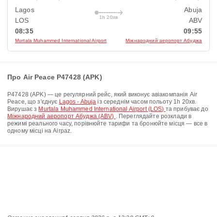
Lagos
Abuja
1h 20хв
LOS
ABV
08:35
09:55
Murtala Muhammed International Airport
Міжнародний аеропорт Абуджа
Про Air Peace P47428 (APK)
P47428
(
APK
) — це регулярний рейс, який виконує авіакомпанія
Air
Peace
, що з'єднує
Lagos - Abuja
із середнім часом польоту
1h 20хв
.
Вирушає з
Murtala Muhammed International Airport (LOS)
та прибуває до
Міжнародний аеропорт Абуджа (ABV)
. Переглядайте розклади в
режимі реального часу, порівнюйте тарифи та бронюйте місця — все в
одному місці на Airpaz.