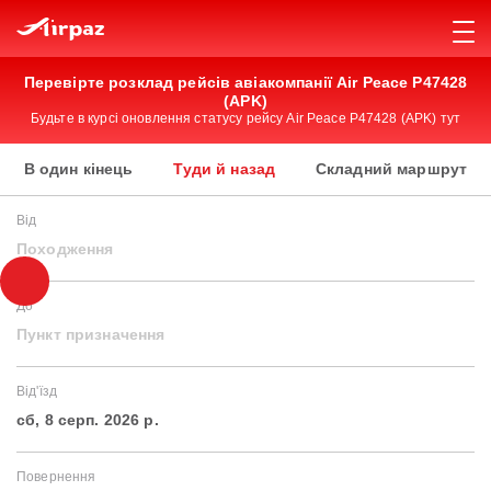
Перевірте розклад рейсів авіакомпанії Air Peace P47428
(APK)
Будьте в курсі оновлення статусу рейсу Air Peace P47428 (APK) тут
В один кінець
Туди й назад
Складний маршрут
Від
Походження
До
Пункт призначення
Від'їзд
сб, 8 серп. 2026 р.
Повернення