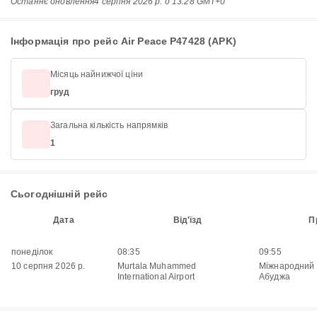
Останнє оновлення
4 серпня 2026 р. о 13:28 GMT+0
Інформація про рейс Air Peace P47428 (APK)
Місяць найнижчої ціни
груд
Загальна кількість напрямків
1
Сьогоднішній рейс
Дата
Від'їзд
П
понеділок
08:35
09:55
10 серпня 2026 р.
Murtala Muhammed
Міжнародний
International Airport
Абуджа