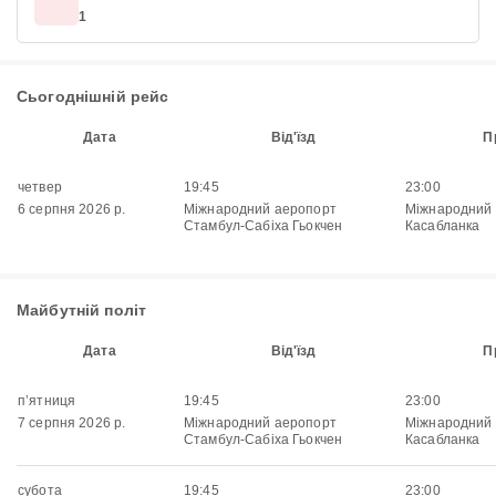
1
Сьогоднішній рейс
Дата
Від'їзд
П
четвер
19:45
23:00
6 серпня 2026 р.
Міжнародний аеропорт
Міжнародний
Стамбул-Сабіха Гьокчен
Касабланка
Майбутній політ
Дата
Від'їзд
П
пʼятниця
19:45
23:00
7 серпня 2026 р.
Міжнародний аеропорт
Міжнародний
Стамбул-Сабіха Гьокчен
Касабланка
субота
19:45
23:00