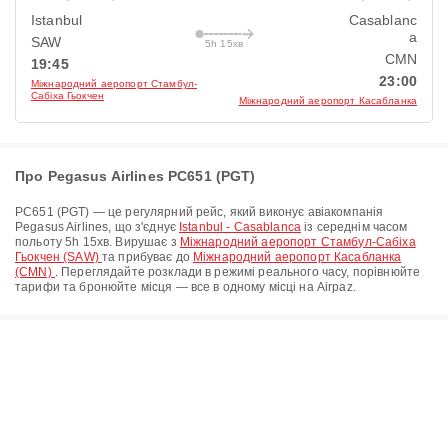
Istanbul
Casablanc
a
SAW
5h 15хв
CMN
19:45
23:00
Міжнародний аеропорт Стамбул-
Сабіха Гьокчен
Міжнародний аеропорт Касабланка
Про Pegasus Airlines PC651 (PGT)
PC651
(
PGT
) — це регулярний рейс, який виконує авіакомпанія
Pegasus Airlines
, що з'єднує
Istanbul - Casablanca
із середнім часом
польоту
5h 15хв
. Вирушає з
Міжнародний аеропорт Стамбул-Сабіха
Гьокчен (SAW)
та прибуває до
Міжнародний аеропорт Касабланка
(CMN)
. Переглядайте розклади в режимі реального часу, порівнюйте
тарифи та бронюйте місця — все в одному місці на Airpaz.