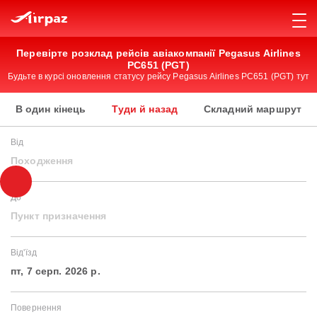
Перевірте розклад рейсів авіакомпанії Pegasus Airlines
PC651 (PGT)
Будьте в курсі оновлення статусу рейсу Pegasus Airlines PC651 (PGT) тут
В один кінець
Туди й назад
Складний маршрут
Від
Походження
До
Пункт призначення
Від'їзд
пт, 7 серп. 2026 р.
Повернення