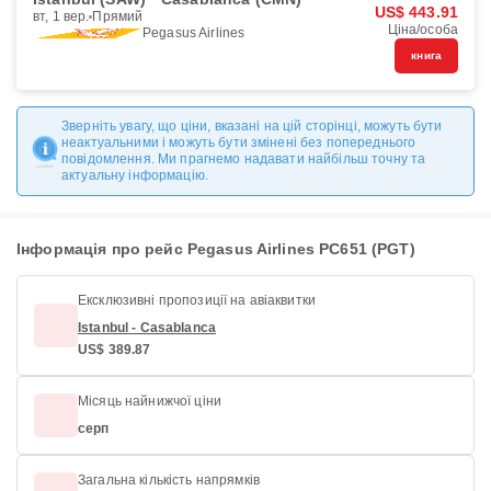
US$ 443.91
вт, 1 вер.
Прямий
Ціна/особа
Pegasus Airlines
книга
Зверніть увагу, що ціни, вказані на цій сторінці, можуть бути
неактуальними і можуть бути змінені без попереднього
повідомлення. Ми прагнемо надавати найбільш точну та
актуальну інформацію.
Інформація про рейс Pegasus Airlines PC651 (PGT)
Ексклюзивні пропозиції на авіаквитки
Istanbul - Casablanca
US$ 389.87
Місяць найнижчої ціни
серп
Загальна кількість напрямків