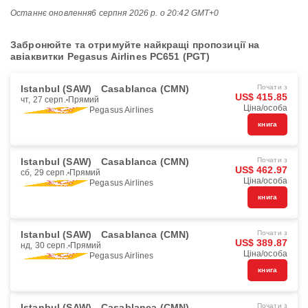
Останнє оновлення
6 серпня 2026 р. о 20:42 GMT+0
Забронюйте та отримуйте найкращі пропозиції на
авіаквитки Pegasus Airlines PC651 (PGT)
Istanbul (SAW)
Casablanca (CMN)
Почати з
US$ 415.85
чт, 27 серп.
Прямий
Ціна/особа
Pegasus Airlines
книга
Istanbul (SAW)
Casablanca (CMN)
Почати з
US$ 462.97
сб, 29 серп.
Прямий
Ціна/особа
Pegasus Airlines
книга
Istanbul (SAW)
Casablanca (CMN)
Почати з
US$ 389.87
нд, 30 серп.
Прямий
Ціна/особа
Pegasus Airlines
книга
Istanbul (SAW)
Casablanca (CMN)
Почати з