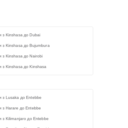
и з Kinshasa до Dubai
и з Kinshasa до Bujumbura
 з Kinshasa до Nairobi
и з Kinshasa до Kinshasa
и з Lusaka до Entebbe
и з Harare до Entebbe
 з Kilimanjaro до Entebbe