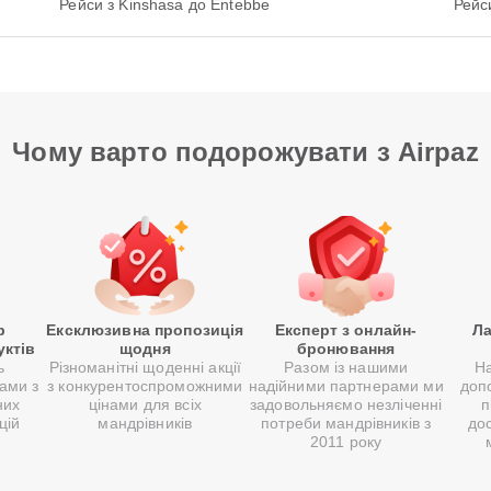
Рейси з Kinshasa до Entebbe
Рейси
Чому варто подорожувати з Airpaz
р
Ексклюзивна пропозиція
Експерт з онлайн-
Ла
уктів
щодня
бронювання
ь
Різноманітні щоденні акції
Разом із нашими
Н
ами з
з конкурентоспроможними
надійними партнерами ми
доп
них
цінами для всіх
задовольняємо незліченні
п
цій
мандрівників
потреби мандрівників з
до
2011 року