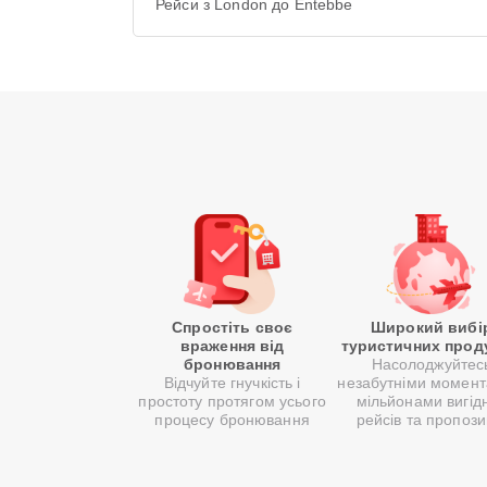
Рейси з London до Entebbe
Спростіть своє
Широкий вибі
враження від
туристичних прод
бронювання
Насолоджуйтес
Відчуйте гнучкість і
незабутніми момент
простоту протягом усього
мільйонами вигід
процесу бронювання
рейсів та пропози