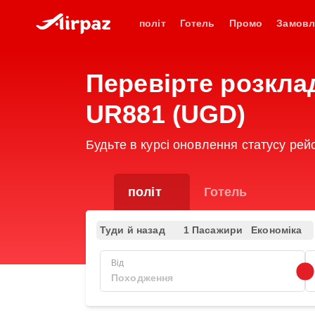
політ
Готель
Промо
Замовл
Перевірте розклад
UR881 (UGD)
Будьте в курсі оновлення статусу рей
політ
Готель
Туди й назад
1 Пасажири
Економіка
Від