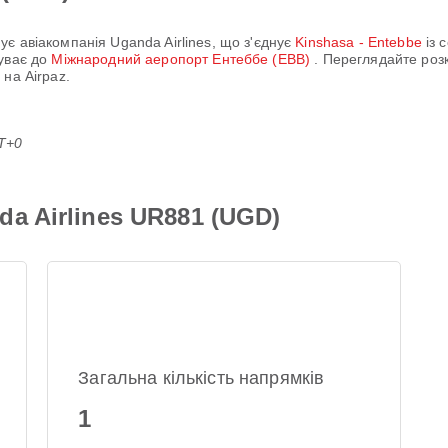
нує авіакомпанія
Uganda Airlines
, що з'єднує
Kinshasa - Entebbe
із 
уває до
Міжнародний аеропорт Ентеббе (EBB)
. Переглядайте роз
на Airpaz.
MT+0
a Airlines UR881 (UGD)
Загальна кількість напрямків
1