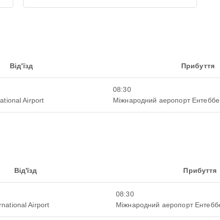
Від'їзд
Прибуття
08:30
ational Airport
Міжнародний аеропорт Ентеббе
Від'їзд
Прибуття
08:30
rnational Airport
Міжнародний аеропорт Ентебб