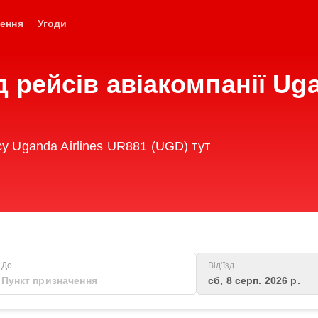
ення
Угоди
 рейсів авіакомпанії Uga
су Uganda Airlines UR881 (UGD) тут
До
Від'їзд
сб, 8 серп. 2026 р.