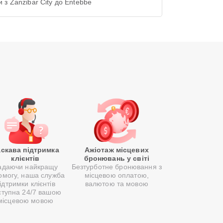
 з Zanzibar City до Entebbe
скава підтримка
Ажіотаж місцевих
клієнтів
бронювань у світі
адаючи найкращу
Безтурботне бронювання з
омогу, наша служба
місцевою оплатою,
ідтримки клієнтів
валютою та мовою
ступна 24/7 вашою
місцевою мовою