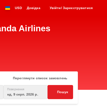
USD
Довідка
Увійти/ Зареєструватися
nda Airlines
Переглянути список замовлень
Повернення
Пошук
нд, 9 серп. 2026 р.