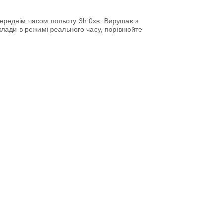
середнім часом польоту
3h 0хв
. Вирушає з
клади в режимі реального часу, порівнюйте