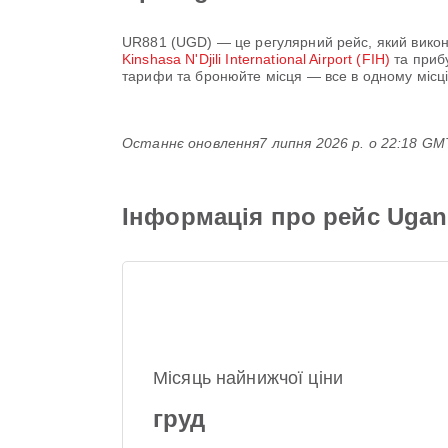
UR881
(
UGD
) — це регулярний рейс, який вико
Kinshasa N'Djili International Airport (FIH)
та приб
тарифи та бронюйте місця — все в одному місці 
Останнє оновлення
7 липня 2026 р. о 22:18 G
Інформація про рейс Ugand
Місяць найнижчої ціни
груд