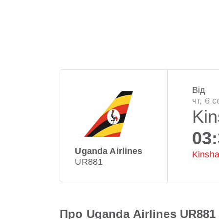
Від
чт, 6 
Ki
03
Uganda Airlines
Kinshas
UR881
Про Uganda Airlines UR881